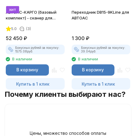
хит
АВТОАС-КАРГО (базовый
Переходник DB15-9KLine для
комплект) - сканер для
АВТОАС
грузовых а/м, автобусов и
5.0
(3)
спецтехники
52 450
₽
1 300
₽
Бонусных рублей за покупку:
Бонусных рублей за покупку:
1575.08
руб.
39.04
руб.
В наличии
В наличии
В корзину
В корзину
Купить в 1 клик
Купить в 1 клик
Почему клиенты выбирают нас?
Цены, множество способов оплаты