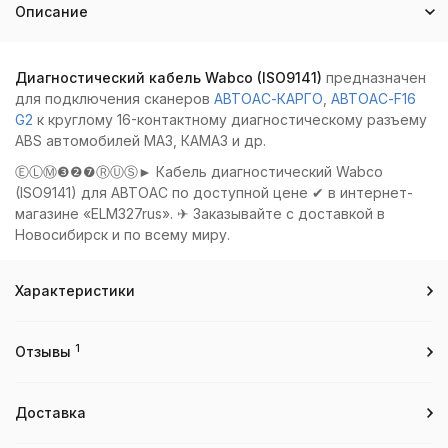
Описание
Диагностический кабель Wabco (ISO9141)
предназначен
для подключения сканеров
АВТОАС-КАРГО
,
АВТОАС-F16
G2
к круглому 16-контактному диагностическому разъему
ABS автомобилей МАЗ, КАМАЗ и др.
ⒺⓁⓂ❸❷❼ⓇⓊⓈ► Кабель диагностический Wabco
(ISO9141) для АВТОАС по доступной цене ✔ в интернет-
магазине «ELM327rus». ✈ Заказывайте с доставкой в
Новосибирск и по всему миру.
Характеристики
1
Отзывы
Доставка