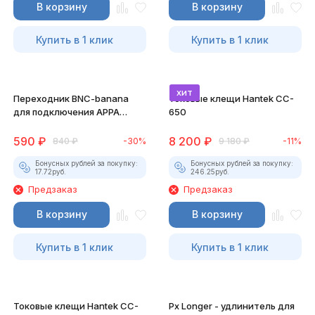
В корзину
В корзину
Купить в 1 клик
Купить в 1 клик
хит
Переходник BNC-banana
Токовые клещи Hantek CC-
для подключения APPA
650
32/36T/39T к DIAMAG 2
590
₽
8 200
₽
840
₽
-30%
9 180
₽
-11%
Бонусных рублей за покупку:
Бонусных рублей за покупку:
17.72
руб.
246.25
руб.
Предзаказ
Предзаказ
В корзину
В корзину
Купить в 1 клик
Купить в 1 клик
Токовые клещи Hantek CC-
Px Longer - удлинитель для