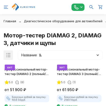
Главная
Диагностическое оборудование для автомобилей
Мотор-тестер DIAMAG 2, DIAMAG
3, датчики и щупы
Название
хит
хит
Профессиональный мотор-
Профессиональный мотор-
тестер DIAMAG 2 (полный/
тестер DIAMAG 3 (полный/
максимальный комплект)
максимальный комплект)
5.0
(8)
5.0
(1)
покупателей
от
51 900
₽
от
61 950
₽
Бонусных рублей за покупку:
Бонусных рублей за покупку:
1558.56
руб.
2189.19
руб.
В наличии
В наличии