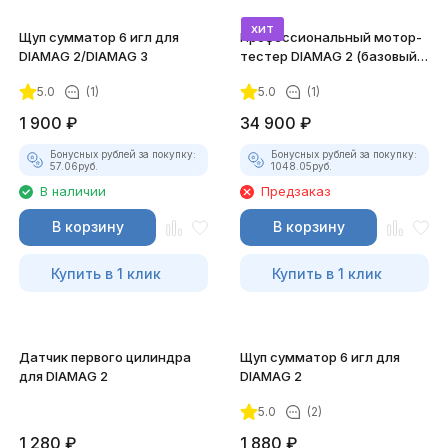
хит
Щуп сумматор 6 игл для
Профессиональный мотор-
DIAMAG 2/DIAMAG 3
тестер DIAMAG 2 (базовый
комплект)
5.0
(1)
5.0
(1)
1 900
₽
34 900
₽
Бонусных рублей за покупку:
Бонусных рублей за покупку:
57.06
руб.
1048.05
руб.
В наличии
Предзаказ
В корзину
В корзину
Купить в 1 клик
Купить в 1 клик
Датчик первого цилиндра
Щуп сумматор 6 игл для
для DIAMAG 2
DIAMAG 2
5.0
(2)
1 280
₽
1 880
₽