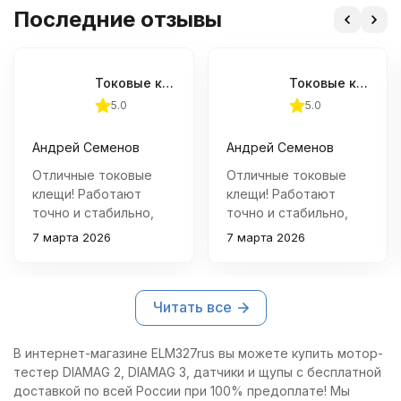
Последние отзывы
Токовые клещи APPA 39T
Токовые клещи APPA 39T
5.0
5.0
Андрей Семенов
Андрей Семенов
Отличные токовые
Отличные токовые
клещи! Работают
клещи! Работают
точно и стабильно,
точно и стабильно,
очень удобны в
очень удобны в
7 марта 2026
7 марта 2026
использовании. С
использовании. С
ними можно быстро
ними можно быстро
измерить силу тока
измерить силу тока
Читать все
практически в любых
практически в любых
условиях.
условиях.
В интернет-магазине ELM327rus вы можете купить мотор-
тестер DIAMAG 2, DIAMAG 3, датчики и щупы с бесплатной
доставкой по всей России при 100% предоплате! Мы