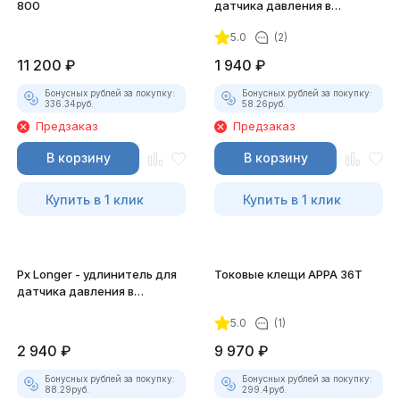
800
датчика давления в
цилиндре 12 мм
5.0
(2)
11 200
₽
1 940
₽
Бонусных рублей за покупку:
Бонусных рублей за покупку:
336.34
руб.
58.26
руб.
Предзаказ
Предзаказ
В корзину
В корзину
Купить в 1 клик
Купить в 1 клик
Px Longer - удлинитель для
Токовые клещи APPA 36T
датчика давления в
цилиндре 14 мм
5.0
(1)
2 940
₽
9 970
₽
Бонусных рублей за покупку:
Бонусных рублей за покупку:
88.29
руб.
299.4
руб.