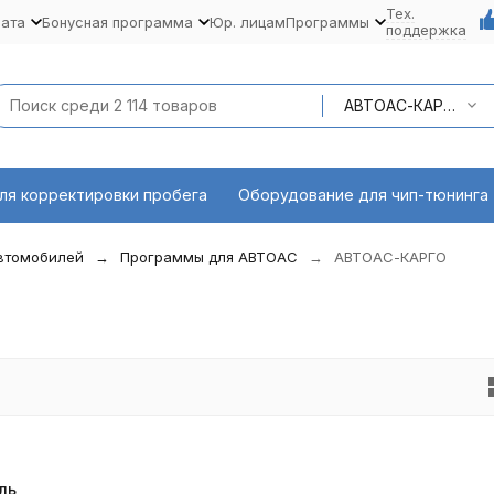
Тех.
лата
Бонусная программа
Юр. лицам
Программы
поддержка
АВТОАС-КАРГО
ля корректировки пробега
Оборудование для чип-тюнинга
автомобилей
Программы для АВТОАС
АВТОАС-КАРГО
ль