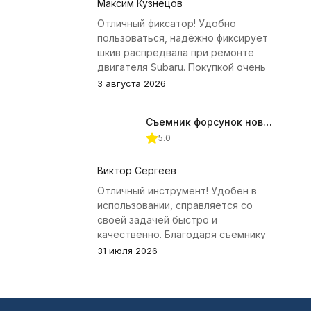
Максим Кузнецов
Отличный фиксатор! Удобно
пользоваться, надёжно фиксирует
шкив распредвала при ремонте
двигателя Subaru. Покупкой очень
доволен.
3 августа 2026
Съемник форсунок новых дизельных двигателей Jonnesway
5.0
Виктор Сергеев
Отличный инструмент! Удобен в
использовании, справляется со
своей задачей быстро и
качественно. Благодаря съемнику
удалось избежать лишних хлопот с
31 июля 2026
демонтажем головки блока
цилиндров.