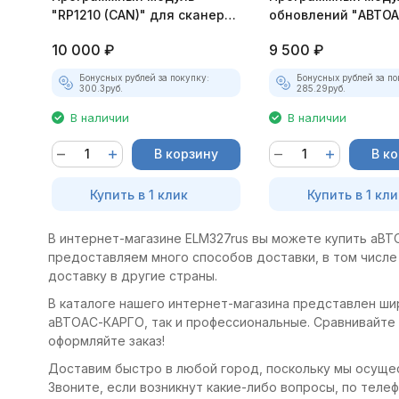
"RP1210 (CAN)" для сканера
обновлений "АВТОА
АВТОАС-КАРГО
КАРГО" вер. 9.х
покупателей
10 000
₽
9 500
₽
Бонусных рублей за покупку:
Бонусных рублей за по
300.3
руб.
285.29
руб.
В наличии
В наличии
В корзину
В к
Купить в 1 клик
Купить в 1 кли
В интернет-магазине ELM327rus вы можете купить аВТ
предоставляем много способов доставки, в том числе 
доставку в другие страны.
В каталоге нашего интернет-магазина представлен шир
аВТОАС-КАРГО, так и профессиональные. Сравнивайте
оформляйте заказ!
Доставим быстро в любой город, поскольку мы осущес
Звоните, если возникнут какие-либо вопросы, по телефо