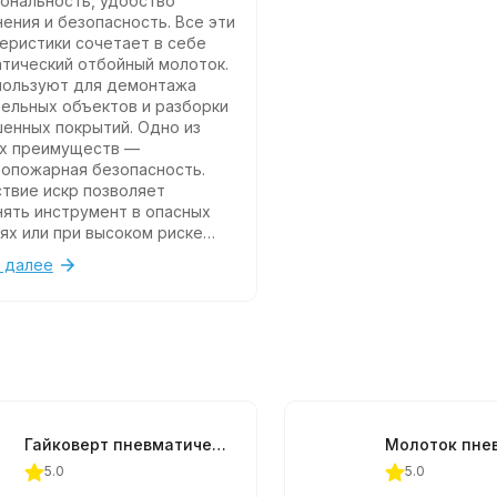
ональность, удобство
ения и безопасность. Все эти
еристики сочетает в себе
тический отбойный молоток.
пользуют для демонтажа
ельных объектов и разборки
енных покрытий. Одно из
ых преимуществ —
опожарная безопасность.
твие искр позволяет
ять инструмент в опасных
ях или при высоком риске
опасности. Устройства с
 далее
овыми и электрическими
елями могут спровоцировать
и вызвать обрушение
жений.
Гайковерт пневматический ударный Jonnesway JAI-1044 1/2"DR 8000 об/мин., 780 Нм
5.0
5.0