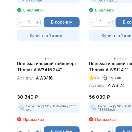
639.34
руб.
3932.43
руб.
В наличии
В наличии
В корзину
В к
Купить в 1 клик
Купить в 1 кли
Пневматический гайковерт
Пневматический га
Thorvik AIW3416 3/4"
Thorvik AIWS124 1"
5.0
1 отзыв
Артикул:
AIW3416
Артикул:
AIWS124
30 340
₽
56 030
₽
Бонусных рублей за покупку:
911.11
Бонусных рублей за по
руб.
1682.58
руб.
Предзаказ
Предзаказ
В корзину
В к