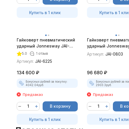
Купить в 1 клик
Купить в 1 кли
Гайковерт пневматический
Гайковерт пневмат
ударный Jonnesway JAI-
ударный Jonnesway
6225 1"DR 3000 об/мин.,
0803 1"DR 3500 об/м
5.0
1 отзыв
Артикул:
JAI-0803
3388 Нм
2445 Нм
Артикул:
JAI-6225
134 600
₽
96 680
₽
Бонусных рублей за покупку:
Бонусных рублей за по
4042.04
руб.
2903.3
руб.
Предзаказ
Предзаказ
В корзину
В к
Купить в 1 клик
Купить в 1 кли