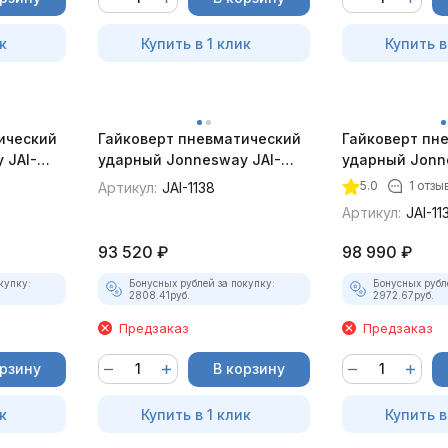
к
Купить в 1 клик
Купить в
ический
Гайковерт пневматический
Гайковерт пн
 JAI-
ударный Jonnesway JAI-
ударный Jonn
ин.,
1138 1"DR 5000 об/мин., 2712
1138L 1"DR 500
5.0
1 отзы
Артикул:
JAI-1138
Нм
2712 Нм
Артикул:
JAI-11
93 520
₽
98 990
₽
купку:
Бонусных рублей за покупку:
Бонусных рубл
2808.41
руб.
2972.67
руб.
Предзаказ
Предзаказ
орзину
В корзину
к
Купить в 1 клик
Купить в