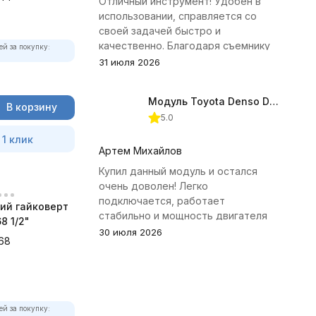
Отличный инструмент! Удобен в
использовании, справляется со
своей задачей быстро и
качественно. Благодаря съемнику
ей за покупку:
удалось избежать лишних хлопот с
31 июля 2026
демонтажем головки блока
цилиндров.
Модуль Toyota Denso Diesel 2.8D для ChipTuningPRO
В корзину
5.0
 1 клик
Артем Михайлов
Купил данный модуль и остался
очень доволен! Легко
подключается, работает
ий гайковерт
стабильно и мощность двигателя
8 1/2"
заметно увеличилась. Рекомендую
30 июля 2026
68
всем, кто занимается тюнингом
Toyota.
ей за покупку: