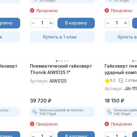
337.84
руб.
217.42
руб.
Предзаказ
Предзаказ
орзину
В корзину
к
Купить в 1 клик
Купить в
йковерт
Пневматический гайковерт
Гайковерт пн
Thorvik AIWS125 1"
ударный комп
Jonnesway JAI
5.0
2 отзы
Артикул:
AIWS125
Артикул:
JAI-11
39 720
₽
18 150
₽
купку:
Бонусных рублей за покупку:
Бонусных рубл
1192.79
руб.
545.05
руб.
Предзаказ
Предзаказ
орзину
В корзину