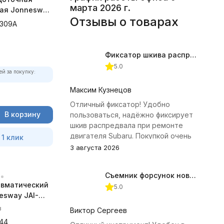
марта 2026 г.
ая Jonnesway
Отзывы о товарах
"DR
6309A
Фиксатор шкива распредвала (Subaru) JTC-4409
5.0
ей за покупку:
Максим Кузнецов
Отличный фиксатор! Удобно
В корзину
пользоваться, надёжно фиксирует
шкив распредвала при ремонте
двигателя Subaru. Покупкой очень
 1 клик
доволен.
3 августа 2026
Съемник форсунок новых дизельных двигателей Jonnesway
евматический
5.0
esway JAI-
00 об/мин.,
в
Виктор Сергеев
044