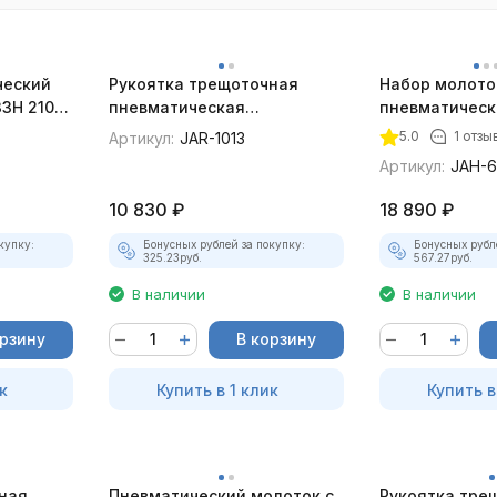
ческий
Рукоятка трещоточная
Набор молото
3H 2100
пневматическая
пневматическ
укороченная Jonnesway
JAH-6833HK 21
5.0
1 отзы
Артикул:
JAR-1013
JAR-1013 3/8"DR
Артикул:
JAH-
10 830
₽
18 890
₽
купку:
Бонусных рублей за покупку:
Бонусных рубл
325.23
руб.
567.27
руб.
В наличии
В наличии
орзину
В корзину
к
Купить в 1 клик
Купить в
ная
Пневматический молоток с
Рукоятка тре