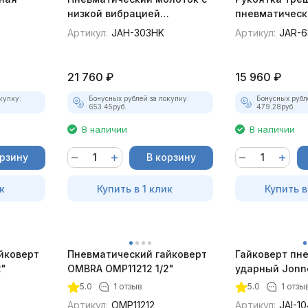
низкой вибрацией
пневматическ
esway
Jonnesway JAH-303HK
JAR-6309A 1/2
Артикул:
JAH-303HK
Артикул:
JAR-
21 760
₽
15 960
₽
купку:
Бонусных рублей за покупку:
Бонусных рубл
653.45
руб.
479.28
руб.
В наличии
В наличии
орзину
В корзину
к
Купить в 1 клик
Купить в
йковерт
Пневматический гайковерт
Гайковерт пн
2"
OMBRA OMP11212 1/2"
ударный Jonn
1044 1/2"DR 80
5.0
1 отзыв
5.0
1 отзы
780 Нм
Артикул:
OMP11212
Артикул:
JAI-1