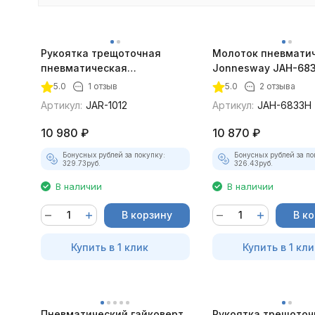
Рукоятка трещoточная
Молоток пневмати
пневматическая
Jonnesway JAH-683
покупателей
укороченная Jonnesway
уд/мин., патрон H10
5.0
1 отзыв
5.0
2 отзыва
JAR-1012 1/4"DR
Артикул:
JAR-1012
Артикул:
JAH-6833H
10 980
₽
10 870
₽
Бонусных рублей за покупку:
Бонусных рублей за по
329.73
руб.
326.43
руб.
В наличии
В наличии
В корзину
В к
Купить в 1 клик
Купить в 1 кли
Пневматический гайковерт
Рукоятка трещоточ