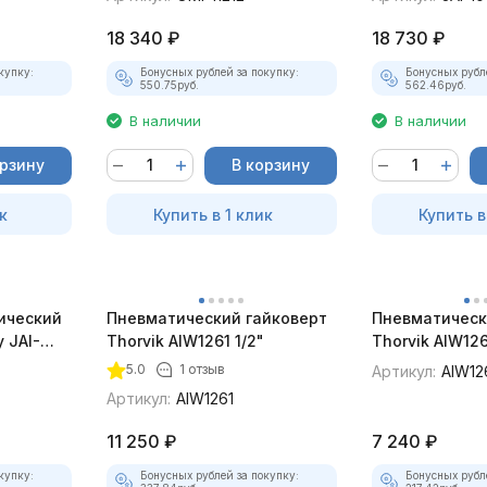
18 340
₽
18 730
₽
купку:
Бонусных рублей за покупку:
Бонусных рубл
550.75
руб.
562.46
руб.
В наличии
В наличии
орзину
В корзину
к
Купить в 1 клик
Купить в
ический
Пневматический гайковерт
Пневматическ
 JAI-
Thorvik AIW1261 1/2"
Thorvik AIW126
/мин.,
5.0
1 отзыв
Артикул:
AIW12
Артикул:
AIW1261
11 250
₽
7 240
₽
купку:
Бонусных рублей за покупку:
Бонусных рубл