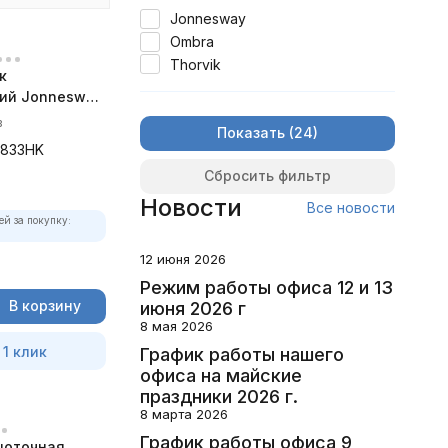
Jonnesway
Ombra
Thorvik
к
ий Jonnesway
00 уд/мин.
в
Показать
6833HK
Сбросить фильтр
Новости
Все новости
ей за покупку:
12 июня 2026
Режим работы офиса 12 и 13
В корзину
июня 2026 г
8 мая 2026
 1 клик
График работы нашего
офиса на майские
праздники 2026 г.
8 марта 2026
График работы офиса 9
щоточная