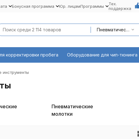
Тех.
лата
Бонусная программа
Юр. лицам
Программы
поддержка
Пневматические инструменты
ля корректировки пробега
Оборудование для чип-тюнинга
е инструменты
нты
ческие
Пневматические
и
молотки