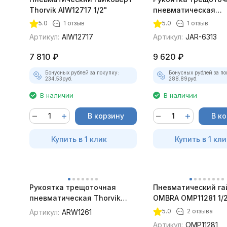
Thorvik AIW12717 1/2"
пневматическая
укороченная Jonn
5.0
1 отзыв
5.0
1 отзыв
JAR-6313 3/8"DR
Артикул:
AIW12717
Артикул:
JAR-6313
7 810
₽
9 620
₽
Бонусных рублей за покупку:
Бонусных рублей за по
234.53
руб.
288.89
руб.
В наличии
В наличии
В корзину
В к
Купить в 1 клик
Купить в 1 кли
Рукоятка трещоточная
Пневматический га
пневматическая Thorvik
OMBRA OMP11281 1/
ARW1261 1/2"DR
5.0
2 отзыва
Артикул:
ARW1261
Артикул:
OMP11281