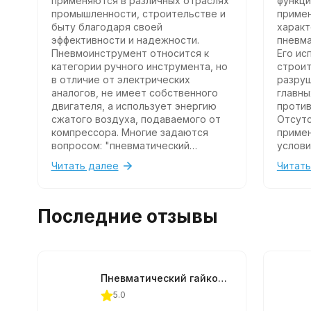
применяются в различных отраслях
функци
промышленности, строительстве и
примен
быту благодаря своей
характ
эффективности и надежности.
пневма
Пневмоинструмент относится к
Его ис
категории ручного инструмента, но
строит
в отличие от электрических
разруш
аналогов, не имеет собственного
главн
двигателя, а использует энергию
против
сжатого воздуха, подаваемого от
Отсутс
компрессора. Многие задаются
примен
вопросом: "пневматический
услови
инструмент - это что такое?". По
взрыво
Читать далее
Читать
сути, это инструмент, который
бензин
преобразует энергию сжатого
двигат
воздуха в механическую работу.
взрыв 
Последние отзывы
соору
Пневматический гайковерт Thorvik AIWS124 1"
5.0