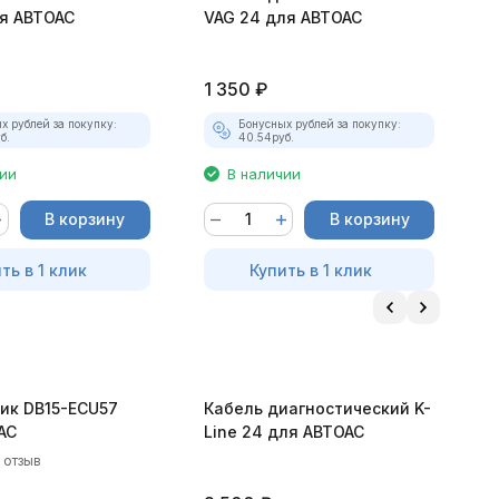
ля АВТОАС
VAG 24 для АВТОАС
O
1 350
₽
1
х рублей за покупку:
Бонусных рублей за покупку:
б.
40.54
руб.
чии
В наличии
В корзину
В корзину
ть в 1 клик
Купить в 1 клик
ик DB15-ECU57
Кабель диагностический K-
К
АС
Line 24 для АВТОАС
S
1 отзыв