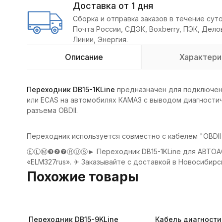
Доставка от 1 дня
Сборка и отправка заказов в течение суто
Почта России, СДЭК, Boxberry, ПЭК, Дел
Линии, Энергия.
Описание
Характери
Переходник DB15-1KLine
предназначен для подключен
или ECAS на автомобилях КАМАЗ с выводом диагностиче
разъема OBDII.
Переходник используется совместно с кабелем "OBDII 
ⒺⓁⓂ❸❷❼ⓇⓊⓈ► Переходник DB15-1KLine для АВТОАС п
«ELM327rus». ✈ Заказывайте с доставкой в Новосибирск
Похожие товары
Переходник DB15-9KLine
Кабель диагности