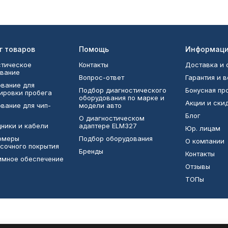
г товаров
Помощь
Информац
тическое
Контакты
Доставка и 
вание
Вопрос-ответ
Гарантия и 
вание для
Подбор диагностического
Бонусная п
ировки пробега
оборудования по марке и
Акции и ски
вание для чип-
модели авто
Блог
О диагностическом
ники и кабели
адаптере ELM327
Юр. лицам
омеры
Подбор оборудования
О компании
сочного покрытия
Бренды
Контакты
ммное обеспечение
Отзывы
ТОПы