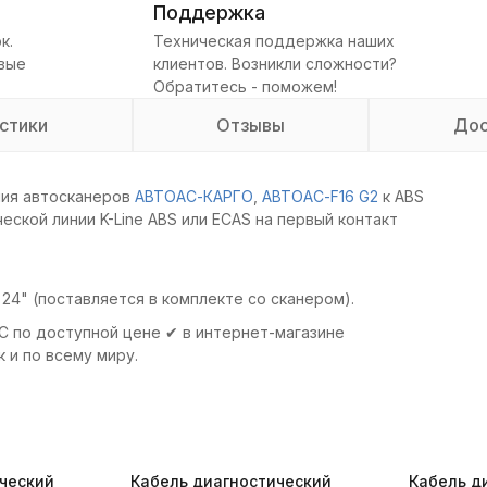
Поддержка
к.
Техническая поддержка наших
овые
клиентов. Возникли сложности?
Обратитесь - поможем!
стики
Отзывы
Дос
ия автосканеров
АВТОАС-КАРГО
,
АВТОАС-F16 G2
к ABS
ской линии K-Line ABS или ECAS на первый контакт
24" (поставляется в комплекте со сканером).
о доступной цене ✔ в интернет-магазине
 и по всему миру.
ческий
Кабель диагностический
Кабель д