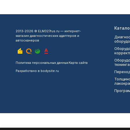
Катало
2013-2026 © ELM327rus.ru — интернет-
магазин диагностических адаптеров и
Диагнос
автосканеров
оборудо
Оборудо
коррект
Оборудо
Политика персональных данных
Карта сайта
тюнинга
Разработано в
bodysite.ru
Переход
Толщин
лакокра
Програ