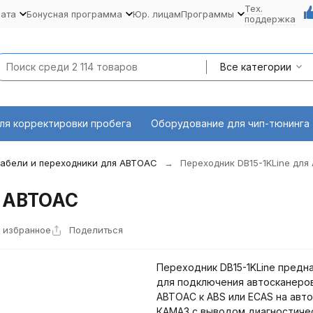
Тех.
лата
Бонусная программа
Юр. лицам
Программы
поддержка
Все категории
ля корректировки пробега
Оборудование для чип-тюнинга
абели и переходники для АВТОАС
Переходник DB15-1KLine дл
я АВТОАС
 избранное
Поделиться
Переходник DB15-1KLine предн
для подключения автосканеро
АВТОАС к ABS или ECAS на авт
КАМАЗ с выводом диагностиче