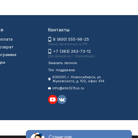
ия
Контакты
оплата
8 (800) 555-96-25
Звонок бесплатный по РФ
возврат
+7 (383) 263-73-12
рограмма
Для звонков из г. Новосибирск
дки
Заказать звонок
Тех. поддержка
630001
, г.
Новосибирск
,
ул.
Жуковского, д. 102, офис 414
info@elm327rus.ru
Станислав