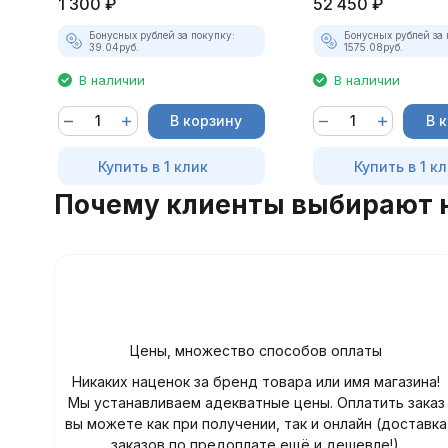
1 300
₽
52 450
₽
Бонусных рублей за покупку:
Бонусных рублей за 
39.04
руб.
1575.08
руб.
В наличии
В наличии
В корзину
В 
Купить в 1 клик
Купить в 1 к
Почему клиенты выбирают 
Цены, множество способов оплаты
Никаких наценок за бренд товара или имя магазина!
Мы устанавливаем адекватные цены. Оплатить заказ
вы можете как при получении, так и онлайн (доставка
заказов по предоплате ещё и дешевле!).