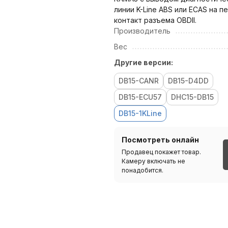
линии K-Line ABS или ECAS на п
контакт разъема OBDII.
Производитель
Вес
Другие версии:
DB15-CANR
DB15-D4DD
DB15-ECU57
DHC15-DB15
DB15-1KLine
Посмотреть онлайн
Продавец покажет товар.
Камеру включать не
понадобится.