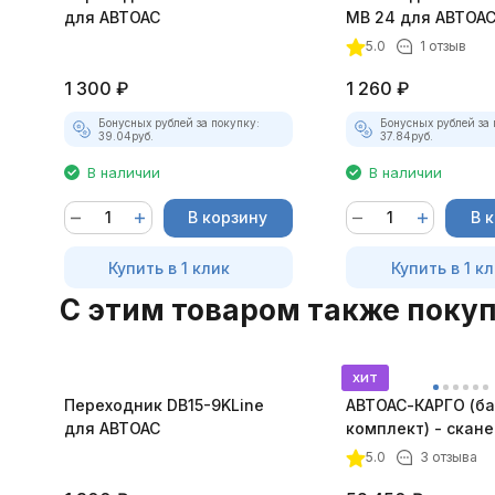
для АВТОАС
MB 24 для АВТОА
5.0
1 отзыв
1 300
₽
1 260
₽
Бонусных рублей за покупку:
Бонусных рублей за 
39.04
руб.
37.84
руб.
В наличии
В наличии
В корзину
В 
Купить в 1 клик
Купить в 1 к
C этим товаром также поку
хит
Переходник DB15-9KLine
АВТОАС-КАРГО (б
для АВТОАС
комплект) - скан
грузовых а/м, авт
5.0
3 отзыва
спецтехники