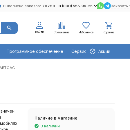
Выполнено заказов:
78759
8 (800) 555-96-25
Заказать 
Войти
Сравнение
Избранное
Корзина
Программное обеспечение
Сервисное оборудование
Акции
я АВТОАС
азначен
в
Наличие в магазине:
омобилях
В наличии
ской