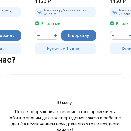
1 150
₽
1 150
₽
покупку:
Бонусных рублей за покупку:
Бонусны
34.53
руб.
34.53
ру
В наличии
В нали
корзину
В корзину
лик
Купить в 1 клик
Купи
нас?
10 минут
После оформления в течение этого времени мы
обычно звоним для подтверждения заказа в рабочие
дни (за исключением ночи, раннего утра и позднего
вечера).