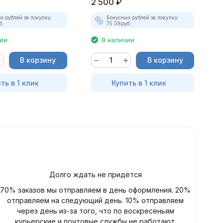
2 500
₽
5
х рублей за покупку:
Бонусных рублей за покупку:
б.
75.08
руб.
чии
В наличии
В корзину
В корзину
ть в 1 клик
Купить в 1 клик
Долго ждать не придётся
70% заказов мы отправляем в день оформления. 20%
отправляем на следующий день. 10% отправляем
через день из-за того, что по воскресеньям
курьерские и почтовые службы не работают.