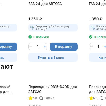
С
ВАЗ 24 для АВТОАС
ГАЗ 24 д
1 350
₽
1 350
₽
покупку:
Бонусных рублей за покупку:
Бонусны
40.54
руб.
40.54
ру
В наличии
В нали
корзину
В корзину
лик
Купить в 1 клик
Купи
пают
азовый
Переходник DB15-D4DD для
Переходн
ер для
АВТОАС
для АВТО
обусов и
5.0
1 отзыв
5.0