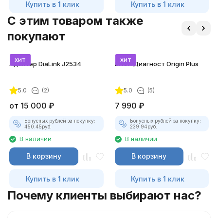
Купить в 1 клик
Купить в 1 клик
C этим товаром также
покупают
хит
хит
Адаптер DiaLink J2534
ВАСЯ Диагност Origin Plus
5.0
(2)
5.0
(5)
от
15 000
₽
7 990
₽
Бонусных рублей за покупку:
Бонусных рублей за покупку:
450.45
руб.
239.94
руб.
В наличии
В наличии
В корзину
В корзину
Купить в 1 клик
Купить в 1 клик
Почему клиенты выбирают нас?