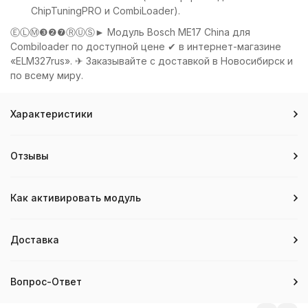
ChipTuningPRO и CombiLoader).
ⒺⓁⓂ❸❷❼ⓇⓊⓈ► Модуль Bosch ME17 China для
Combiloader по доступной цене ✔ в интернет-магазине
«ELM327rus». ✈ Заказывайте с доставкой в Новосибирск и
по всему миру.
Характеристики
Отзывы
Как активировать модуль
Доставка
Вопрос-Ответ