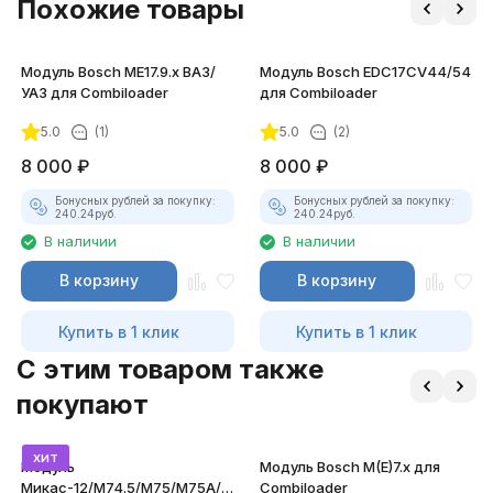
Похожие товары
Модуль Bosch ME17.9.x ВАЗ/
Модуль Bosch EDC17CV44/54
УАЗ для Combiloader
для Combiloader
5.0
(1)
5.0
(2)
8 000
₽
8 000
₽
Бонусных рублей за покупку:
Бонусных рублей за покупку:
240.24
руб.
240.24
руб.
В наличии
В наличии
В корзину
В корзину
Купить в 1 клик
Купить в 1 клик
C этим товаром также
покупают
хит
Модуль
Модуль Bosch M(E)7.x для
Mикас-12/M74.5/M75/M75A/M86И
Combiloader