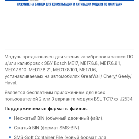
Модуль предназначен для чтения калибровок и записи ПО
и/или калибровок ЭБУ Bosch ME17, ME17.8.8, ME17.8.8.1,
MED17.8.10, MED17.8.21, MED17.8.10.1, ME17U6,
устанавливаемых на автомобилях GreatWall/ Chery/ Geely/
Haval.
Является бесплатным приложением для всех
пользователей 2 или 3 варианта модуля BSL TC17xx J2534.
Поддерживаемые форматы файлов:
Несжатый BIN (обычный двоичный файл).
Сжатый BIN (формат SMS-BIN).
SMS-Soft Container File (новый формат для