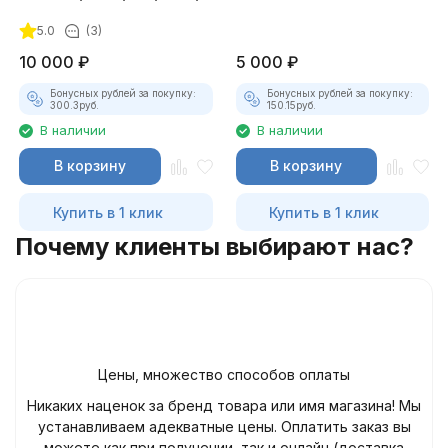
для Combiloader
5.0
(3)
10 000
₽
5 000
₽
Бонусных рублей за покупку:
Бонусных рублей за покупку:
300.3
руб.
150.15
руб.
В наличии
В наличии
В корзину
В корзину
Купить в 1 клик
Купить в 1 клик
Почему клиенты выбирают нас?
Цены, множество способов оплаты
Никаких наценок за бренд товара или имя магазина! Мы
устанавливаем адекватные цены. Оплатить заказ вы
можете как при получении, так и онлайн (доставка