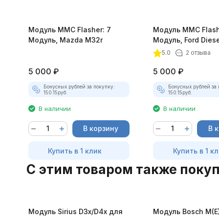
Модуль MMC Flasher: 7
Модуль MMC Flash
Модуль, Mazda M32r
Модуль, Ford Diese
DCM3.5
5.0
2 отзыва
5 000
₽
5 000
₽
Бонусных рублей за покупку:
Бонусных рублей за 
150.15
руб.
150.15
руб.
В наличии
В наличии
В корзину
В 
Купить в 1 клик
Купить в 1 к
C этим товаром также поку
Модуль Sirius D3x/D4x для
Модуль Bosch M(E)