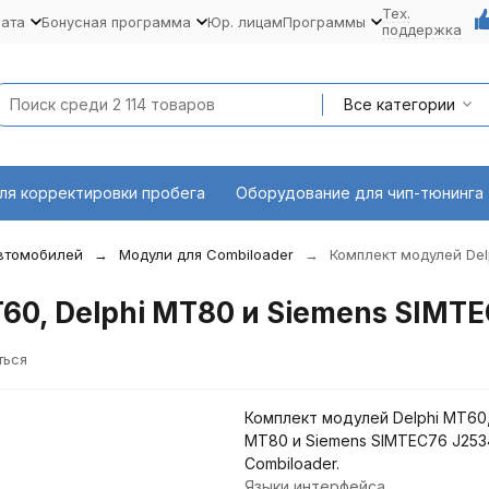
Тех.
лата
Бонусная программа
Юр. лицам
Программы
поддержка
Все категории
ля корректировки пробега
Оборудование для чип-тюнинга
автомобилей
Модули для Combiloader
Комплект модулей Del
60, Delphi MT80 и Siemens SIMTE
ться
Комплект модулей Delphi MT60,
MT80 и Siemens SIMTEC76 J253
Combiloader.
Языки интерфейса