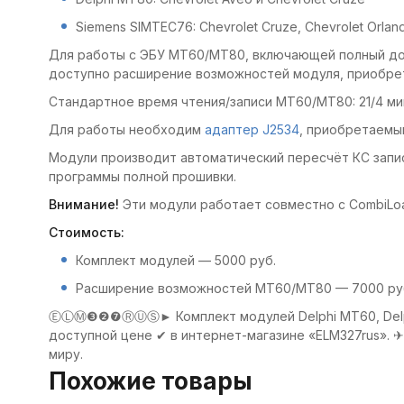
Siemens SIMTEC76: Chevrolet Cruze, Chevrolet Orlan
Для работы с ЭБУ MT60/MT80, включающей полный до
доступно расширение возможностей модуля, приобрет
Стандартное время чтения/записи MT60/MT80: 21/4 мин.
Для работы необходим
адаптер J2534
, приобретаемы
Модули производит автоматический пересчёт КС запи
программы полной прошивки.
Внимание!
Эти модули работает совместно с CombiLoad
Стоимость:
Комплект модулей — 5000 руб.
Расширение возможностей MT60/MT80 — 7000 ру
ⒺⓁⓂ❸❷❼ⓇⓊⓈ► Комплект модулей Delphi MT60, Delphi 
доступной цене ✔ в интернет-магазине «ELM327rus». ✈
миру.
Похожие товары