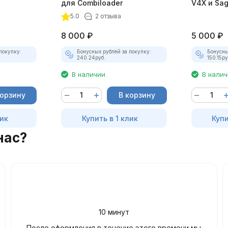
для Combiloader
V4X и Sa
Combiloa
5.0
2 отзыва
8 000
₽
5 000
₽
покупку:
Бонусных рублей за покупку:
Бонусны
240.24
руб.
150.15
ру
В наличии
В нали
корзину
В корзину
лик
Купить в 1 клик
Купи
нас?
10 минут
После оформления в течение этого времени мы