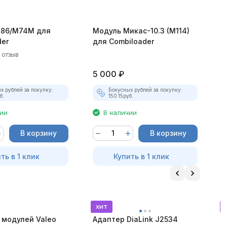
M86/М74М для
Модуль Mикас-10.3 (M114)
М
der
для Combiloader
(
C
1 отзыв
5 000
₽
5
х рублей за покупку:
Бонусных рублей за покупку:
б.
150.15
руб.
чии
В наличии
В корзину
В корзину
ть в 1 клик
Купить в 1 клик
хит
 модулей Valeo
Адаптер DiaLink J2534
М