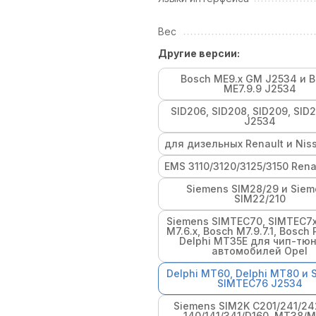
Вес
Другие версии:
Bosch ME9.x GM J2534 и 
ME7.9.9 J2534
SID206, SID208, SID209, SID2
J2534
для дизельных Renault и Nis
EMS 3110/3120/3125/3150 Rena
Siemens SIM28/29 и Sie
SIM22/210
Siemens SIMTEC70, SIMTEC7x
M7.6.x, Bosch M7.9.7.1, Bosch
Delphi MT35E для чип-тю
автомобилей Opel
Delphi MT60, Delphi MT80 и 
SIMTEC76 J2534
Siemens SIM2K C201/241/24
140/141/341/D160, MT38/