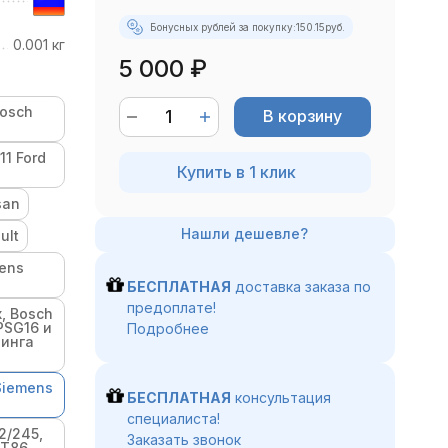
Бонусных рублей за покупку:
150.15
руб.
0.001 кг
5 000
₽
Bosch
В корзину
11 Ford
Купить в 1 клик
san
ult
mens
БЕСПЛАТНАЯ
доставка заказа по
предоплате!
, Bosch
 PSG16 и
Подробнее
нинга
Siemens
БЕСПЛАТНАЯ
консультация
специалиста!
2/245,
Заказать звонок
MT86