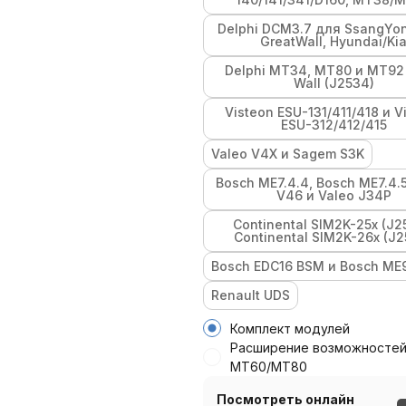
Delphi DCM3.7 для SsangYo
GreatWall, Hyundai/Ki
Delphi MT34, MT80 и MT92
Wall (J2534)
Visteon ESU-131/411/418 и V
ESU-312/412/415
Valeo V4X и Sagem S3K
Bosch ME7.4.4, Bosch ME7.4.5
V46 и Valeo J34P
Continental SIM2K-25x (J2
Continental SIM2K-26x (J2
Bosch EDC16 BSM и Bosch ME
Renault UDS
Комплект модулей
Расширение возможносте
MT60/MT80
Посмотреть онлайн