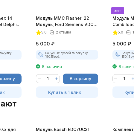
хит
er: 14
Модуль MMC Flasher: 22
Модуль 
l Delphi
Модуль, Ford Siemens VDO
Combiloa
EMS2102 и EMS2101
5.0
2 отзыва
5.0
5 000
₽
5 000
₽
покупку:
Бонусных рублей за покупку:
Бонусны
150.15
руб.
150.15
ру
В наличии
В нали
корзину
В корзину
лик
Купить в 1 клик
Купи
пают
7.x для
Модуль Bosch EDC7UC31
Комплект