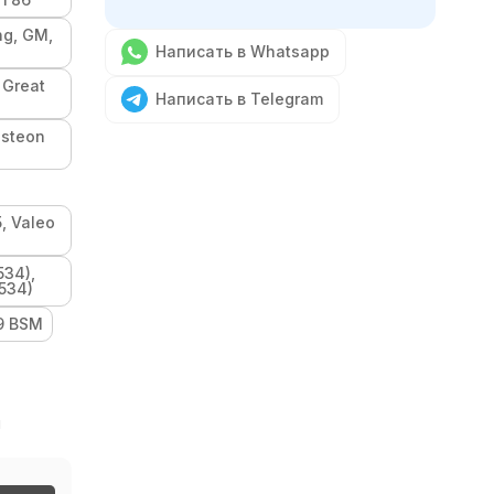
ng, GM,
a
Написать в Whatsapp
 Great
Написать в Telegram
isteon
, Valeo
534),
534)
9 BSM
й