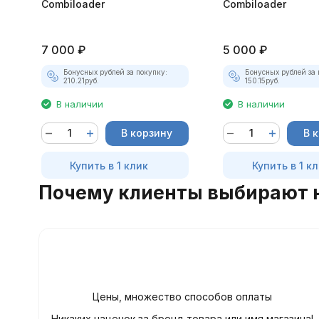
Combiloader
Combiloader
7 000
₽
5 000
₽
Бонусных рублей за покупку:
Бонусных рублей за 
210.21
руб.
150.15
руб.
В наличии
В наличии
В корзину
В 
Купить в 1 клик
Купить в 1 к
Почему клиенты выбирают 
Цены, множество способов оплаты
Никаких наценок за бренд товара или имя магазина!