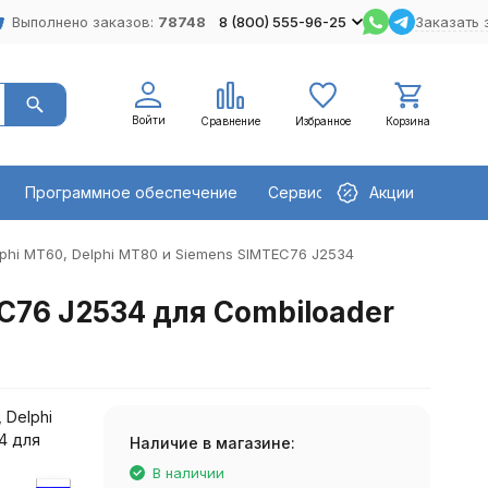
Выполнено заказов:
78748
8 (800) 555-96-25
Заказать 
Войти
Сравнение
Избранное
Корзина
Программное обеспечение
Сервисное оборудование
Акции
phi MT60, Delphi MT80 и Siemens SIMTEC76 J2534
C76 J2534 для Combiloader
 Delphi
4 для
Наличие в магазине:
В наличии