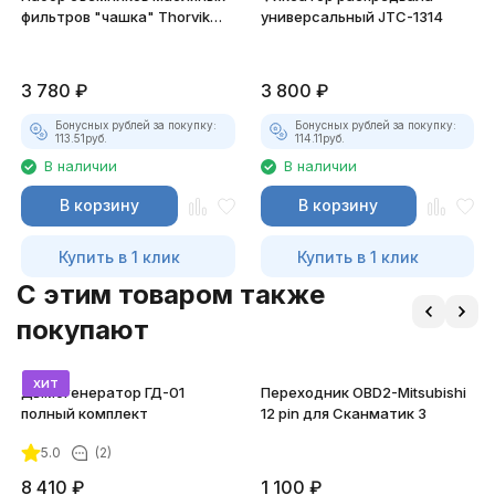
фильтров "чашка" Thorvik
универсальный JTC-1314
AOFWS14, 65-100 мм
3 780
₽
3 800
₽
Бонусных рублей за покупку:
Бонусных рублей за покупку:
113.51
руб.
114.11
руб.
В наличии
В наличии
В корзину
В корзину
Купить в 1 клик
Купить в 1 клик
C этим товаром также
покупают
хит
Дымогенератор ГД-01
Переходник OBD2-Mitsubishi
полный комплект
12 pin для Сканматик 3
5.0
(2)
8 410
₽
1 100
₽