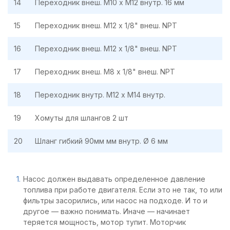
14
Переходник внеш. М10 х М12 внутр. 16 мм
15
Переходник внеш. М12 х 1/8" внеш. NPT
16
Переходник внеш. М12 х 1/8" внеш. NPT
17
Переходник внеш. М8 х 1/8" внеш. NPT
18
Переходник внутр. М12 х М14 внутр.
19
Хомуты для шлангов 2 шт
20
Шланг гибкий 90мм мм внутр. Ø 6 мм
Насос должен выдавать определенное давление
топлива при работе двигателя. Если это не так, то или
фильтры засорились, или насос на подходе. И то и
другое — важно понимать. Иначе — начинает
теряется мощность, мотор тупит. Моторчик