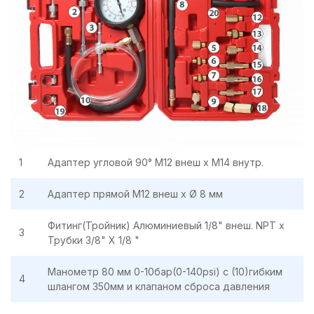
1
Адаптер угловой 90° М12 внеш х М14 внутр.
2
Адаптер прямой М12 внеш х Ø 8 мм
Фитинг(Тройник) Алюминиевый 1/8" внеш. NPT х
3
Трубки 3/8" X 1/8 "
Манометр 80 мм 0-10бар(0-140psi) с (10)гибким
4
шлангом 350мм и клапаном сброса давления