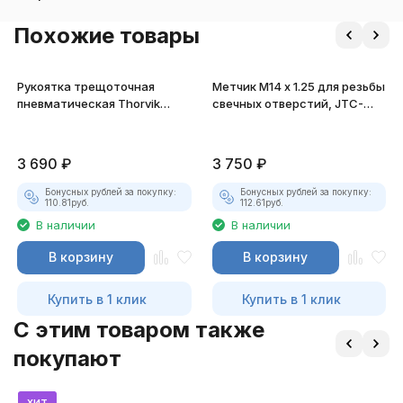
Похожие товары
Рукоятка трещоточная
Метчик M14 x 1.25 для резьбы
пневматическая Thorvik
свечных отверстий, JTC-
ARW1261 1/2"DR
4899
3 690
₽
3 750
₽
Бонусных рублей за покупку:
Бонусных рублей за покупку:
110.81
руб.
112.61
руб.
В наличии
В наличии
В корзину
В корзину
Купить в 1 клик
Купить в 1 клик
C этим товаром также
покупают
хит