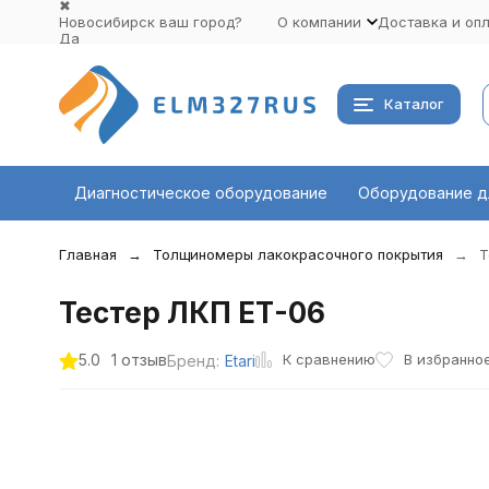
✖
Новосибирск ваш город?
О компании
Доставка и оп
Да
Выбрать другой город
Каталог
Диагностическое оборудование
Оборудование д
Главная
Толщиномеры лакокрасочного покрытия
Т
Тестер ЛКП ЕТ-06
К сравнению
5.0
1 отзыв
В избранно
Бренд:
Etari