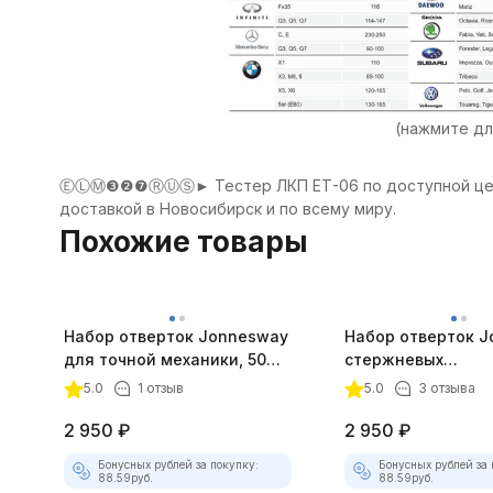
(нажмите дл
ⒺⓁⓂ❸❷❼ⓇⓊⓈ► Тестер ЛКП ЕТ-06 по доступной цене ✔
доставкой в Новосибирск и по всему миру.
Похожие товары
Набор отверток Jonnesway
Набор отверток 
для точной механики, 50
стержневых
мм, 8 предметов
диэлектрических,
5.0
1 отзыв
5.0
3 отзыва
предметов
2 950
₽
2 950
₽
Бонусных рублей за покупку:
Бонусных рублей за 
88.59
руб.
88.59
руб.