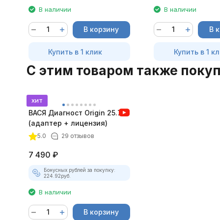
В наличии
В наличии
В корзину
В 
Купить в 1 клик
Купить в 1 к
C этим товаром также поку
хит
ВАСЯ Диагност Origin 25.7.0
(адаптер + лицензия)
5.0
29 отзывов
7 490
₽
Бонусных рублей за покупку:
224.92
руб.
В наличии
В корзину