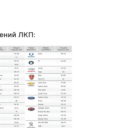
чений ЛКП: