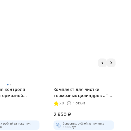
ля контроля
Комплект для чистки
Н
 тормозной
тормозных цилиндров JTC-
S
 (цифровой) JTC-
1511
1
5.0
1 отзыв
2 950
₽
2
х рублей за покупку:
Бонусных рублей за покупку:
б.
88.59
руб.