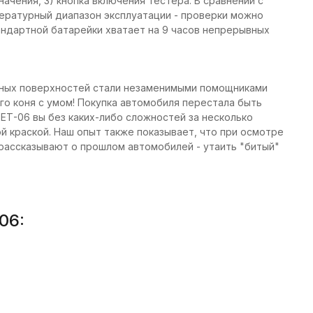
начения, 3) кнопка включения тестера. В сравнении с
ературный диапазон эксплуатации - проверки можно
андартной батарейки хватает на 9 часов непрерывных
чных поверхностей стали незаменимыми помощниками
о коня с умом! Покупка автомобиля перестала быть
ЕТ-06 вы без каких-либо сложностей за несколько
й краской. Наш опыт также показывает, что при осмотре
ассказывают о прошлом автомобилей - утаить "битый"
06: