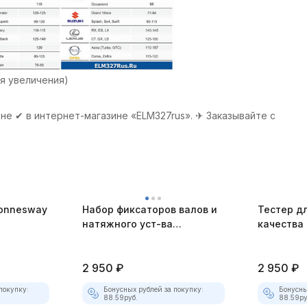
я увеличения)
 в интернет-магазине «ELM327rus». ✈ Заказывайте с
Jonnesway
Набор фиксаторов валов и
Тестер д
натяжного уст-ва
качества
 7
(HYUNDAI, MITSUBISHI) JTC-
жидкости
4174
1538A
2 950
₽
2 950
₽
покупку:
Бонусных рублей за покупку:
Бонусны
88.59
руб.
88.59
ру