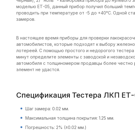
чёрный), 2) "ноль" - калибровка прибора до нулевого з
моделью ЕТ-05, данный прибор получил больший темп
проводить при температуре от -5 до +40°C. Одной ст
замеров.
В настоящее время приборы для проверки лакокрасо
автомобилистов, которые подходят к выбору железног
лотереей. С помощью простого и недорогого тестера 
минут определите элементы с заводской и незаводско
автомобиля с толщиномером продавцы более честно р
элемент не удастся.
Спецификация Тестера ЛКП ЕТ-
Шаг замера: 0.02 мм.
Максимальная толщина покрытия: 1.25 мм.
Погрешность: 2% (±0.02 мм.)