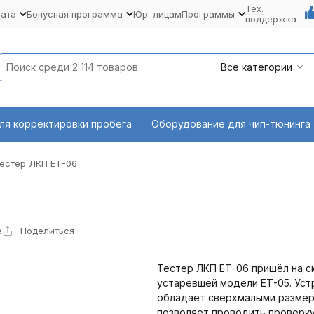
Тех.
лата
Бонусная программа
Юр. лицам
Программы
поддержка
Все категории
ля корректировки пробега
Оборудование для чип-тюнинга
естер ЛКП ЕТ-06
е
Поделиться
Тестер ЛКП ЕТ-06 пришёл на с
устаревшей модели ЕТ-05. Уст
обладает сверхмалыми размер
позволяет проводить проверку