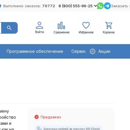
Выполнено заказов:
78772
8 (800) 555-96-25
Заказать 
Войти
Сравнение
Избранное
Корзина
Программное обеспечение
Сервисное оборудование
Акции
мену
ройство
Предзаказ
ами и
 как на
Бонусных рублей за покупку:
88.59
руб.