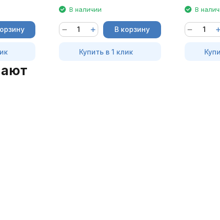
В наличии
В нали
корзину
В корзину
лик
Купить в 1 клик
Купи
пают