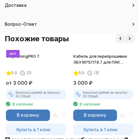
Доставка
Вопрос-Ответ
Похожие товары
хит
ChipTuningPRO 7
Кабель для перепрошивки
ЭБУ М75/17.9.7 для ПАК
"Загрузчик v.3"
5.0
(2)
5.0
(3)
от
3 000
₽
3 000
₽
Бонусных рублей за покупку:
Бонусных рублей за покупку:
90.09
руб.
90.09
руб.
В наличии
В наличии
В корзину
В корзину
Купить в 1 клик
Купить в 1 клик