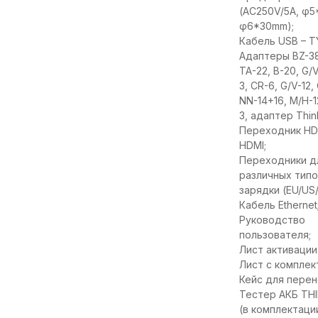
(AC250V/5A, φ
φ6*30mm);
Кабель USB – T
Адаптеры BZ-38
TA-22, B-20, G/V
3, CR-6, G/V-12,
NN-14+16, M/H-1
3, адаптер Thin
Переходник HDM
HDMI;
Переходники д
различных тип
зарядки (EU/US/
Кабель Ethernet
Руководство
пользователя;
Лист активации
Лист с комплек
Кейс для перен
Тестер АКБ TH
(в комплектаци