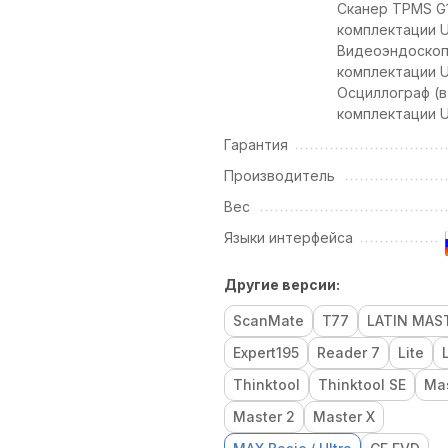
Сканер TPMS G1
комплектации U
Видеоэндоскоп
комплектации U
Осциллограф (в
комплектации U
Гарантия
Производитель
Вес
Языки интерфейса
Другие версии:
ScanMate
T77
LATIN MAS
Expert195
Reader 7
Lite
Thinktool
Thinktool SE
Ma
Master 2
Master X