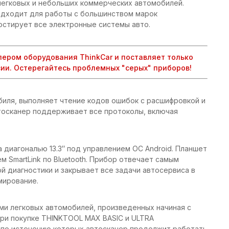
легковых и небольших коммерческих автомобилей.
одходит для работы с большинством марок
остирует все электронные системы авто.
ером оборудования ThinkCar и поставляет только
ии. Остерегайтесь проблемных "серых" приборов!
иля, выполняет чтение кодов ошибок с расшифровкой и
втосканер поддерживает все протоколы, включая
диагональю 13.3″ под управлением ОС Android. Планшет
 SmartLink по Bluetooth. Прибор отвечает самым
й диагностики и закрывает все задачи автосервиса в
мирование.
ми легковых автомобилей, произведенных начиная с
При покупке THINKTOOL MAX BASIC и ULTRA
, по истечению которых автосканер продолжит работать