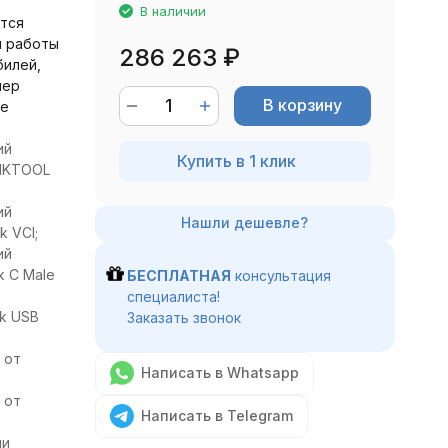
В наличии
тся
я работы
286 263
₽
билей,
нер
В корзину
ые
ий
Купить в 1 клик
NKTOOL
ий
k VCI;
ий
k C Male
БЕСПЛАТНАЯ
консультация
специалиста!
nk USB
Заказать звонок
 от
Написать в Whatsapp
 от
Написать в Telegram
ли