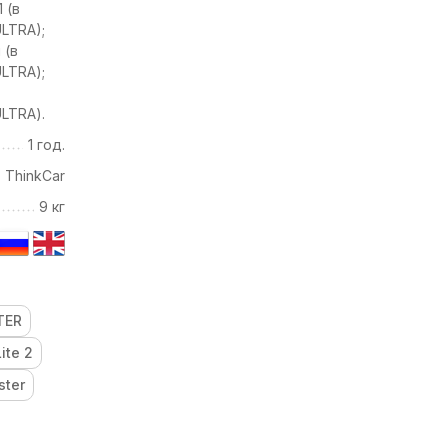
 (в
LTRA);
 (в
LTRA);
LTRA).
1 год.
ThinkCar
9 кг
TER
Lite 2
ster