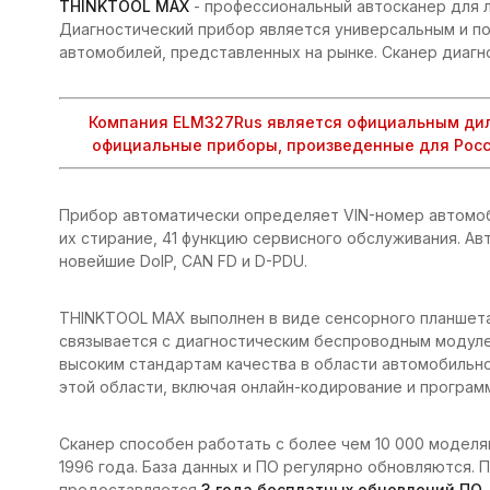
THINKTOOL MAX
- профессиональный автосканер для 
Диагностический прибор является универсальным и п
автомобилей, представленных на рынке. Сканер диагн
Компания ELM327Rus является официальным дил
официальные приборы, произведенные для Росс
Прибор автоматически определяет VIN-номер автомоб
их стирание, 41 функцию сервисного обслуживания. А
новейшие DoIP, CAN FD и D-PDU.
THINKTOOL MAX выполнен в виде сенсорного планшета 
связывается с диагностическим беспроводным модулем
высоким стандартам качества в области автомобильно
этой области, включая онлайн-кодирование и програм
Сканер способен работать с более чем 10 000 моделя
1996 года. База данных и ПО регулярно обновляются. 
предоставляется
3 года бесплатных обновлений ПО