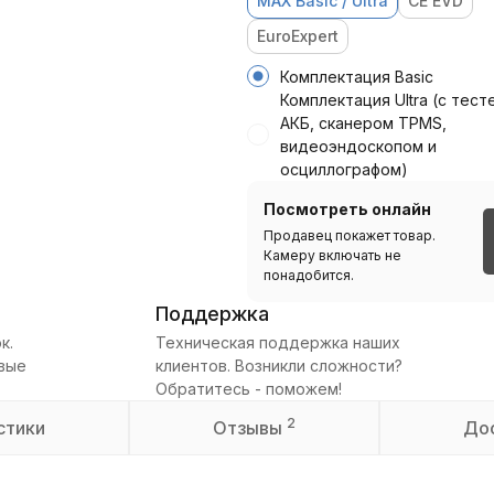
MAX Basic / Ultra
CE EVD
EuroExpert
Комплектация Basic
Комплектация Ultra (с тес
АКБ, сканером TPMS,
видеоэндоскопом и
осциллографом)
Посмотреть онлайн
Продавец покажет товар.
Камеру включать не
понадобится.
Поддержка
к.
Техническая поддержка наших
овые
клиентов. Возникли сложности?
Обратитесь - поможем!
2
стики
Отзывы
До