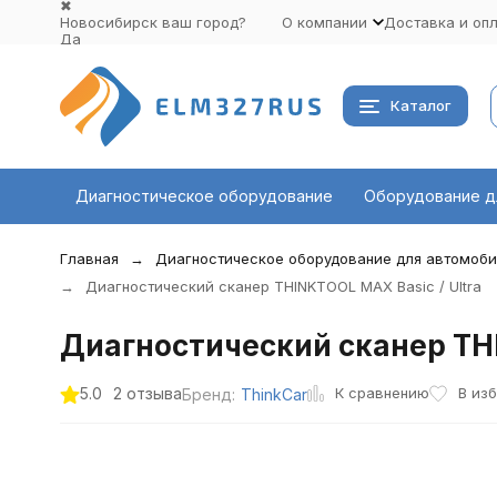
✖
Новосибирск ваш город?
О компании
Доставка и оп
Да
Выбрать другой город
Каталог
Диагностическое оборудование
Оборудование д
Главная
Диагностическое оборудование для автомоб
Диагностический сканер THINKTOOL MAX Basic / Ultra
Диагностический сканер THI
К сравнению
5.0
2 отзыва
В из
Бренд:
ThinkCar