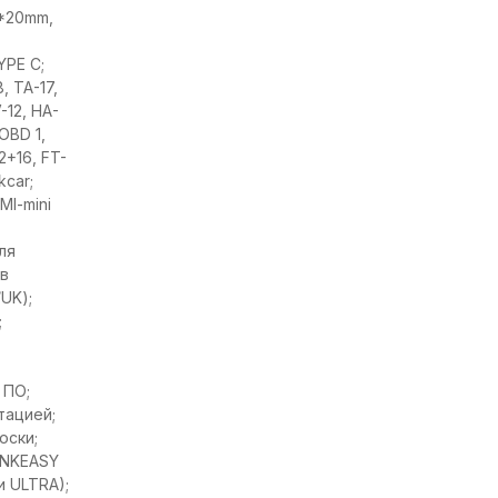
5*20mm,
YPE C;
, TA-17,
-12, HA-
 OBD 1,
2+16, FT-
kcar;
I-mini
ля
ов
UK);
;
 ПО;
тацией;
оски;
INKEASY
и ULTRA);