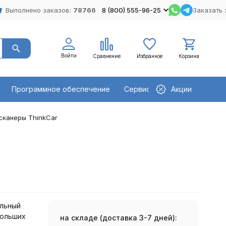
Выполнено заказов:
78766
8 (800) 555-96-25
Заказать 
Войти
Сравнение
Избранное
Корзина
Программное обеспечение
Сервисное оборудование
Акции
сканеры ThinkCar
льный
больших
на складе (доставка 3-7 дней):