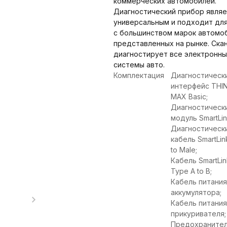
коммерческих автомобилей.
Диагностический прибор являе
универсальным и подходит дл
с большинством марок автомо
представленных на рынке. Ска
диагностирует все электронн
системы авто.
Комплектация
Диагностическ
интерфейс THI
MAX Basic;
Диагностическ
модуль SmartLin
Диагностическ
кабель SmartLin
to Male;
Кабель SmartLi
Type A to B;
Кабель питания
аккумулятора;
Кабель питания
прикуривателя;
Предохраните