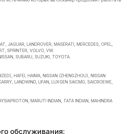
FIAT, JAGUAR, LANDROVER, MASERATI, MERCEDES, OPEL,
T, SPRINTER, VOLVO, VW.
 NISSAN, SUBARU, SUZUKI, TOYOTA.
ED), HAFEI, HAIMA, NISSAN (ZHENGZHOU), NISSAN
ARRY, LANDWIND, LIFAN, LUXGEN SAICMG, SAICROEWE,
AYSIAPROTON, MARUTI INDIAN, TATA INDIAN, MAHINDRA
го обслуживания: