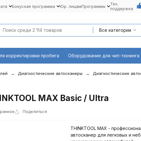
Тех.
лата
Бонусная программа
Юр. лицам
Программы
поддержка
Все категории
ля корректировки пробега
Оборудование для чип-тюнинга
илей
Диагностические автосканеры
Диагностические авто
NKTOOL MAX Basic / Ultra
бранное
Поделиться
THINKTOOL MAX - профессиона
автосканер для легковых и не