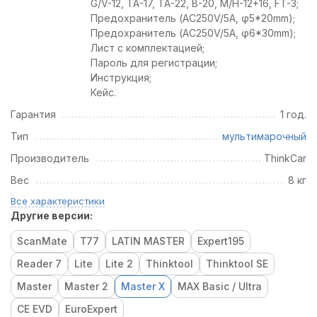
G/V-12, TA-17, TA-22, B-20, M/H-12+16, FT-3;
Предохранитель (AC250V/5A, φ5*20mm);
Предохранитель (AC250V/5A, φ6*30mm);
Лист с комплектацией;
Пароль для регистрации;
Инструкция;
Кейс.
Гарантия
1 год.
Тип
мультимарочный
Производитель
ThinkCar
Вес
8 кг
Все характеристики
Другие версии:
ScanMate
T77
LATIN MASTER
Expert195
Reader 7
Lite
Lite 2
Thinktool
Thinktool SE
Master
Master 2
Master X
MAX Basic / Ultra
CE EVD
EuroExpert