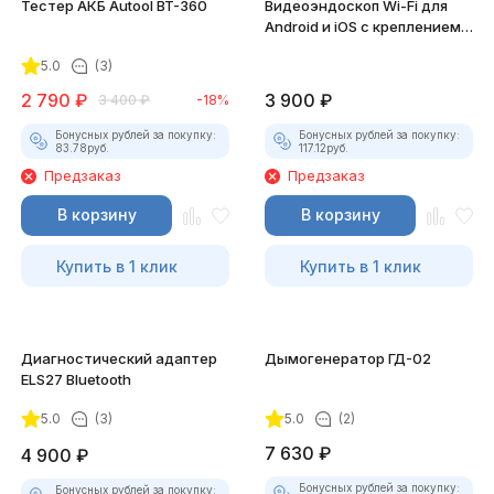
Тестер АКБ Autool BT-360
Видеоэндоскоп Wi-Fi для
Android и iOS с креплением
для смартфона
5.0
(3)
2 790
₽
3 900
₽
3 400
₽
-18%
Бонусных рублей за покупку:
Бонусных рублей за покупку:
83.78
руб.
117.12
руб.
Предзаказ
Предзаказ
В корзину
В корзину
Купить в 1 клик
Купить в 1 клик
Диагностический адаптер
Дымогенератор ГД-02
ELS27 Bluetooth
5.0
(3)
5.0
(2)
7 630
₽
4 900
₽
Бонусных рублей за покупку:
Бонусных рублей за покупку: