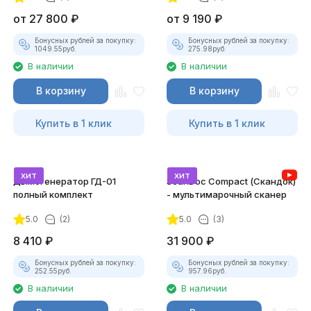
от
27 800
₽
от
9 190
₽
Бонусных рублей за покупку:
Бонусных рублей за покупку:
1049.55
руб.
275.98
руб.
В наличии
В наличии
В корзину
В корзину
Купить в 1 клик
Купить в 1 клик
хит
хит
Дымогенератор ГД-01
ScanDoc Compact (Скандок)
полный комплект
- мультимарочный сканер
5.0
(2)
5.0
(3)
8 410
₽
31 900
₽
Бонусных рублей за покупку:
Бонусных рублей за покупку:
252.55
руб.
957.96
руб.
В наличии
В наличии