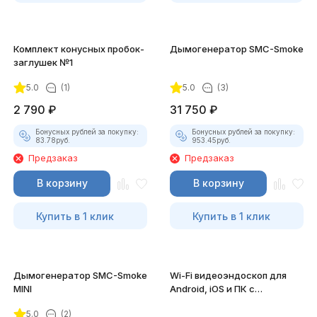
Комплект конусных пробок-
Дымогенератор SMC-Smoke
заглушек №1
5.0
(1)
5.0
(3)
2 790
₽
31 750
₽
Бонусных рублей за покупку:
Бонусных рублей за покупку:
83.78
руб.
953.45
руб.
Предзаказ
Предзаказ
В корзину
В корзину
Купить в 1 клик
Купить в 1 клик
Дымогенератор SMC-Smoke
Wi-Fi видеоэндоскоп для
MINI
Android, iOS и ПК с
насадками
5.0
(2)