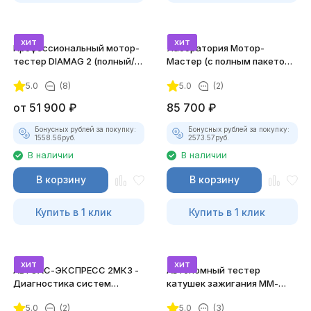
хит
хит
Профессиональный мотор-
Лаборатория Мотор-
тестер DIAMAG 2 (полный/
Мастер (с полным пакетом
максимальный комплект)
лицензий)
5.0
(8)
5.0
(2)
от
51 900
₽
85 700
₽
Бонусных рублей за покупку:
Бонусных рублей за покупку:
1558.56
руб.
2573.57
руб.
В наличии
В наличии
В корзину
В корзину
Купить в 1 клик
Купить в 1 клик
хит
хит
АВТОАС-ЭКСПРЕСС 2МК3 -
Автономный тестер
Диагностика систем
катушек зажигания ММ-
зажигания
ТК-01 (v2) (полный
5.0
(2)
5.0
(3)
комплект)