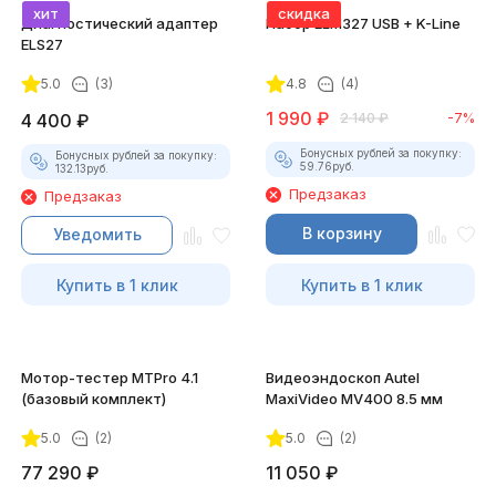
хит
скидка
Диагностический адаптер
Набор ELM327 USB + K-Line
ELS27
5.0
(3)
4.8
(4)
1 990
₽
4 400
₽
2 140
₽
-7%
Бонусных рублей за покупку:
Бонусных рублей за покупку:
59.76
руб.
132.13
руб.
Предзаказ
Предзаказ
В корзину
Уведомить
Купить в 1 клик
Купить в 1 клик
Мотор-тестер MTPro 4.1
Видеоэндоскоп Autel
(базовый комплект)
MaxiVideo MV400 8.5 мм
5.0
(2)
5.0
(2)
77 290
₽
11 050
₽