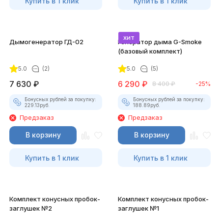
Купить в 1 клик
Купить в 1 клик
хит
Дымогенератор ГД-02
Генератор дыма G-Smoke
(базовый комплект)
5.0
(2)
5.0
(5)
7 630
₽
6 290
₽
8 400
₽
-25%
Бонусных рублей за покупку:
Бонусных рублей за покупку:
229.13
руб.
188.89
руб.
Предзаказ
Предзаказ
В корзину
В корзину
Купить в 1 клик
Купить в 1 клик
Комплект конусных пробок-
Комплект конусных пробок-
заглушек №2
заглушек №1