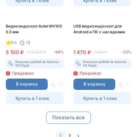
Купить в 1 клик
Купить в 1 клик
Видеоэндоскоп Autel MV105
USB видеоэндоскоп для
5.5 мм
Android и ПК с насадками
5.0
(1)
5 100
₽
1 470
₽
575 450
₽
-99%
1 900
₽
-23%
Бонусных рублей за покупку:
Бонусных рублей за покупку:
153.15
руб.
44.14
руб.
Предзаказ
Предзаказ
В корзину
В корзину
Купить в 1 клик
Купить в 1 клик
Показать все
1
2