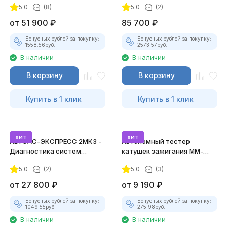
5.0
(8)
5.0
(2)
от
51 900
₽
85 700
₽
Бонусных рублей за покупку:
Бонусных рублей за покупку:
1558.56
руб.
2573.57
руб.
В наличии
В наличии
В корзину
В корзину
Купить в 1 клик
Купить в 1 клик
хит
хит
АВТОАС-ЭКСПРЕСС 2МК3 -
Автономный тестер
Диагностика систем
катушек зажигания ММ-
зажигания
ТК-01 (v2) (полный
5.0
(2)
5.0
(3)
комплект)
от
27 800
₽
от
9 190
₽
Бонусных рублей за покупку:
Бонусных рублей за покупку:
1049.55
руб.
275.98
руб.
В наличии
В наличии