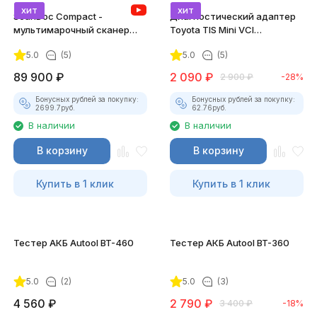
хит
хит
ScanDoc Compact -
Диагностический адаптер
мультимарочный сканер
Toyota TIS Mini VCI
(Полный)
(Techstream)
5.0
(5)
5.0
(5)
89 900
₽
2 090
₽
2 900
₽
-28%
Бонусных рублей за покупку:
Бонусных рублей за покупку:
2699.7
руб.
62.76
руб.
В наличии
В наличии
В корзину
В корзину
Купить в 1 клик
Купить в 1 клик
Тестер АКБ Autool BT-460
Тестер АКБ Autool BT-360
5.0
(2)
5.0
(3)
4 560
₽
2 790
₽
3 400
₽
-18%