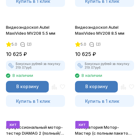
Купить в 1 клик
Купить в 1 клик
Видеоэндоскоп Autel
Видеоэндоскоп Autel
MaxiVideo MV208 5.5 мм
MaxiVideo MV208 8.5 мм
5.0
(2)
5.0
(2)
10 625
₽
10 625
₽
Бонусных рублей за покупку:
Бонусных рублей за покупку:
319.07
руб.
319.07
руб.
В наличии
В наличии
В корзину
В корзину
Купить в 1 клик
Купить в 1 клик
хит
хит
Профессиональный мотор-
Лаборатория Мотор-
тестер DIAMAG 2 (полный/
Мастер (с полным пакетом
максимальный комплект)
лицензий)