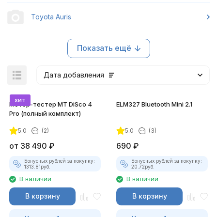
Toyota Auris
Показать ещё
Дата добавления
хит
Мотор-тестер MT DiSco 4
ELM327 Bluetooth Mini 2.1
Pro (полный комплект)
5.0
(2)
5.0
(3)
покупателей
от
38 490
₽
690
₽
Бонусных рублей за покупку:
Бонусных рублей за покупку:
1313.81
руб.
20.72
руб.
В наличии
В наличии
В корзину
В корзину