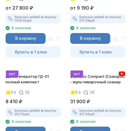
от
27 800
₽
от
9 190
₽
Бонусных рублей за покупку:
Бонусных рублей за покупку:
1049.55
руб.
275.98
руб.
В наличии
В наличии
В корзину
В корзину
Купить в 1 клик
Купить в 1 клик
хит
хит
Дымогенератор ГД-01
ScanDoc Compact (Скандок)
полный комплект
- мультимарочный сканер
5.0
(2)
5.0
(3)
8 410
₽
31 900
₽
Бонусных рублей за покупку:
Бонусных рублей за покупку:
252.55
руб.
957.96
руб.
В наличии
В наличии