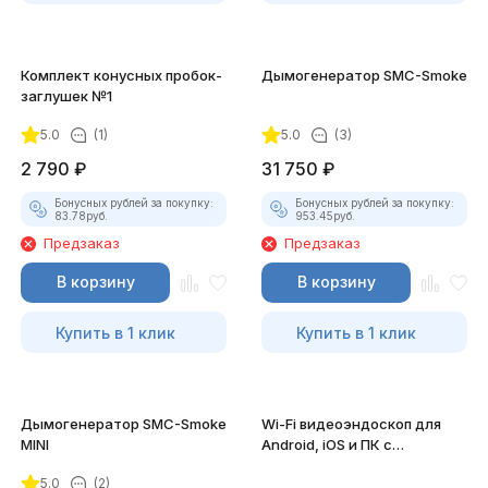
Комплект конусных пробок-
Дымогенератор SMC-Smoke
заглушек №1
5.0
(1)
5.0
(3)
2 790
₽
31 750
₽
Бонусных рублей за покупку:
Бонусных рублей за покупку:
83.78
руб.
953.45
руб.
Предзаказ
Предзаказ
В корзину
В корзину
Купить в 1 клик
Купить в 1 клик
Дымогенератор SMC-Smoke
Wi-Fi видеоэндоскоп для
MINI
Android, iOS и ПК с
насадками
5.0
(2)