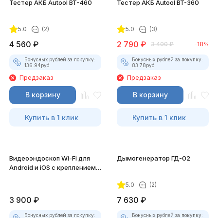
Тестер АКБ Autool BT-460
Тестер АКБ Autool BT-360
5.0
(2)
5.0
(3)
4 560
₽
2 790
₽
3 400
₽
-18%
Бонусных рублей за покупку:
Бонусных рублей за покупку:
136.94
руб.
83.78
руб.
Предзаказ
Предзаказ
В корзину
В корзину
Купить в 1 клик
Купить в 1 клик
Видеоэндоскоп Wi-Fi для
Дымогенератор ГД-02
Android и iOS с креплением
для смартфона
5.0
(2)
3 900
₽
7 630
₽
Бонусных рублей за покупку:
Бонусных рублей за покупку: