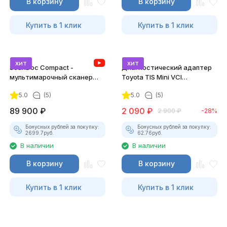
В корзину
В корзину
Купить в 1 клик
Купить в 1 клик
хит
хит
ScanDoc Compact -
Диагностический адаптер
мультимарочный сканер
Toyota TIS Mini VCI
(Полный)
(Techstream)
5.0
(5)
5.0
(5)
89 900
₽
2 090
₽
2 900
₽
-28%
Бонусных рублей за покупку:
Бонусных рублей за покупку:
2699.7
руб.
62.76
руб.
В наличии
В наличии
В корзину
В корзину
Купить в 1 клик
Купить в 1 клик