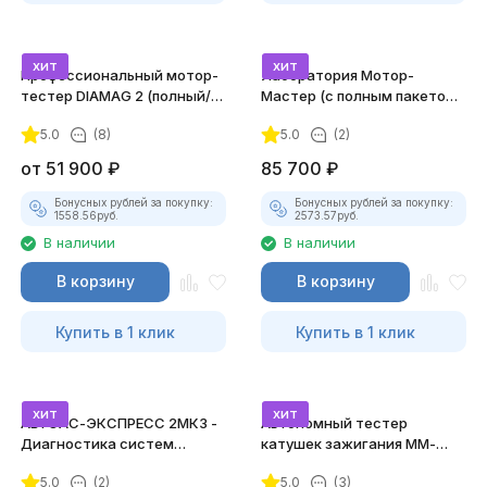
хит
хит
Профессиональный мотор-
Лаборатория Мотор-
тестер DIAMAG 2 (полный/
Мастер (с полным пакетом
максимальный комплект)
лицензий)
5.0
(8)
5.0
(2)
от
51 900
₽
85 700
₽
Бонусных рублей за покупку:
Бонусных рублей за покупку:
1558.56
руб.
2573.57
руб.
В наличии
В наличии
В корзину
В корзину
Купить в 1 клик
Купить в 1 клик
хит
хит
АВТОАС-ЭКСПРЕСС 2МК3 -
Автономный тестер
Диагностика систем
катушек зажигания ММ-
зажигания
ТК-01 (v2) (полный
5.0
(2)
5.0
(3)
комплект)