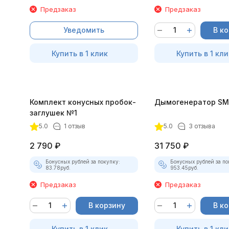
Предзаказ
Предзаказ
Уведомить
В к
Купить в 1 клик
Купить в 1 кли
Комплект конусных пробок-
Дымогенератор SM
заглушек №1
5.0
1 отзыв
5.0
3 отзыва
2 790
₽
31 750
₽
Бонусных рублей за покупку:
Бонусных рублей за по
83.78
руб.
953.45
руб.
Предзаказ
Предзаказ
В корзину
В к
Купить в 1 клик
Купить в 1 кли