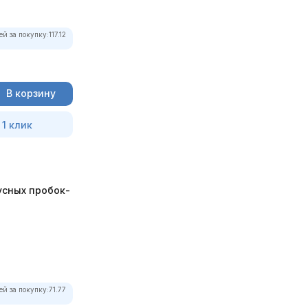
ей за покупку:
117.12
В корзину
 1 клик
усных пробок-
ей за покупку:
71.77