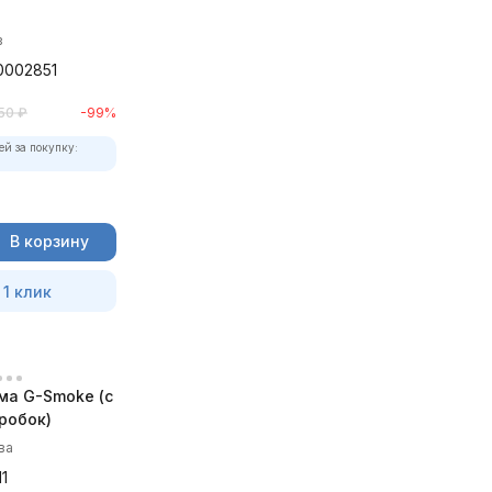
в
0002851
50
₽
-99%
ей за покупку:
В корзину
 1 клик
ма G-Smoke (c
робок)
ва
1