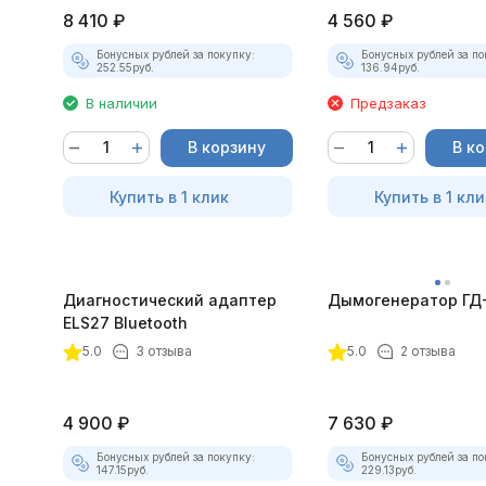
8 410
₽
4 560
₽
Бонусных рублей за покупку:
Бонусных рублей за по
252.55
руб.
136.94
руб.
В наличии
Предзаказ
В корзину
В к
Купить в 1 клик
Купить в 1 кли
Диагностический адаптер
Дымогенератор ГД
ELS27 Bluetooth
5.0
3 отзыва
5.0
2 отзыва
4 900
₽
7 630
₽
Бонусных рублей за покупку:
Бонусных рублей за по
147.15
руб.
229.13
руб.