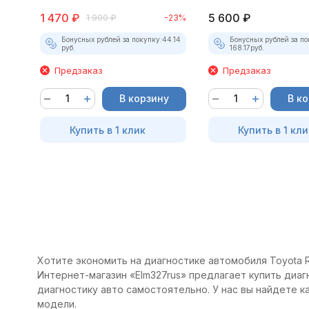
1 470
₽
5 600
₽
1 900
₽
-23%
Бонусных рублей за покупку:
44.14
Бонусных рублей за по
руб.
168.17
руб.
Предзаказ
Предзаказ
В корзину
В к
Купить в 1 клик
Купить в 1 кли
Хотите экономить на диагностике автомобиля Toyota Ra
Интернет-магазин «Elm327rus» предлагает купить диагн
диагностику авто самостоятельно. У нас вы найдете 
модели.