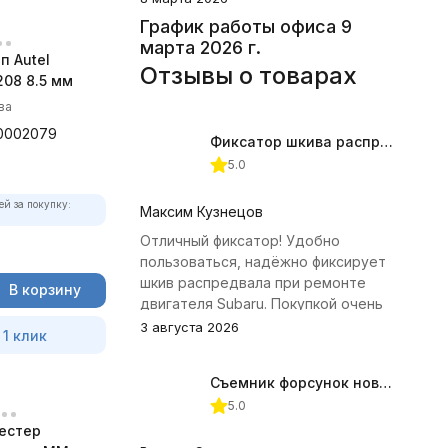
График работы офиса 9
марта 2026 г.
п Autel
Отзывы о товарах
08 8.5 мм
ва
0002079
Фиксатор шкива распредвала (Subaru) JTC-4409
5.0
ей за покупку:
Максим Кузнецов
Отличный фиксатор! Удобно
пользоваться, надёжно фиксирует
шкив распредвала при ремонте
В корзину
двигателя Subaru. Покупкой очень
доволен.
3 августа 2026
 1 клик
Съемник форсунок новых дизельных двигателей Jonnesway
5.0
естер