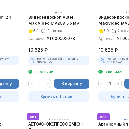
ni 2.1
Видеоэндоскоп Autel
Видеоэндоско
MaxiVideo MV208 5.5 мм
MaxiVideo MV2
5.0
2 отзыва
5.0
2 отзы
Артикул:
УТ000002078
Артикул:
УТ00
10 625
₽
10 625
₽
купку:
Бонусных рублей за покупку:
Бонусных рубл
319.07
руб.
319.07
руб.
В наличии
В наличии
орзину
В корзину
к
Купить в 1 клик
Купить в
хит
хит
р-
АВТОАС-ЭКСПРЕСС 2МК3 -
Автономный т