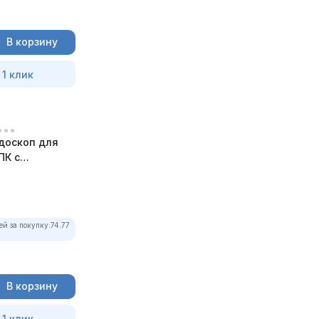
В корзину
 1 клик
доскоп для
ПК с
ей за покупку:
74.77
В корзину
 1 клик