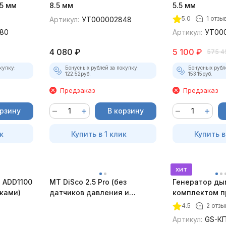
5 мм
8.5 мм
5.5 мм
5.0
1 отзы
Артикул:
УТ000002848
80
Артикул:
УТ00
4 080
₽
5 100
₽
575 4
купку:
Бонусных рублей за покупку:
Бонусных рубл
122.52
руб.
153.15
руб.
Предзаказ
Предзаказ
орзину
В корзину
к
Купить в 1 клик
Купить в
хит
 ADD1100
MT DiSco 2.5 Pro (без
Генератор ды
дками)
датчиков давления и
комплектом п
разрежения)
4.5
2 отзы
Артикул:
GS-КП