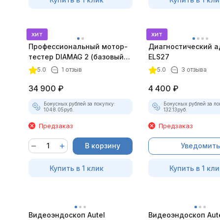
хит
хит
Профессиональный мотор-
Диагностический а
тестер DIAMAG 2 (базовый
ELS27
комплект)
5.0
1 отзыв
5.0
3 отзыва
34 900
₽
4 400
₽
Бонусных рублей за покупку:
Бонусных рублей за по
1048.05
руб.
132.13
руб.
Предзаказ
Предзаказ
В корзину
Уведомить
Купить в 1 клик
Купить в 1 кли
Видеоэндоскоп Autel
Видеоэндоскоп Aut