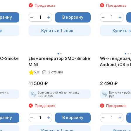
Предзаказ
Предзаказ
орзину
В корзину
к
Купить в 1 клик
Купить в
C-Smoke
Дымогенератор SMC-Smoke
Wi-Fi видеоэн
MINI
Android, iOS и 
насадками
5.0
2 отзыва
11 500
₽
2 490
₽
купку:
Бонусных рублей за покупку:
Бонусных рубл
345.35
руб.
руб.
Предзаказ
Предзаказ
орзину
В корзину
к
Купить в 1 клик
Купить в