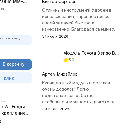
гания ММ-
Виктор Сергеев
олный
ва
Отличный инструмент! Удобен в
использовании, справляется со
своей задачей быстро и
качественно. Благодаря съемнику
удалось избежать лишних хлопот с
31 июля 2026
ей за покупку:
демонтажем головки блока
цилиндров.
Модуль Toyota Denso Diesel 2.8D для ChipTuningPRO
5.0
В корзину
Артем Михайлов
 1 клик
Купил данный модуль и остался
очень доволен! Легко
подключается, работает
стабильно и мощность двигателя
п Wi-Fi для
заметно увеличилась. Рекомендую
30 июля 2026
 с креплением
всем, кто занимается тюнингом
а
Toyota.
0