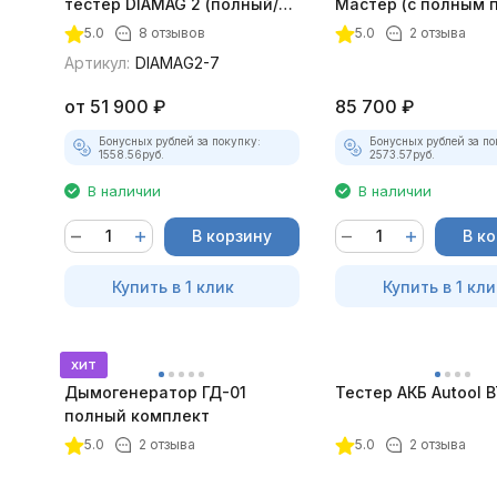
тестер DIAMAG 2 (полный/
Мастер (с полным 
максимальный комплект)
лицензий)
5.0
8 отзывов
5.0
2 отзыва
Артикул:
DIAMAG2-7
от
51 900
₽
85 700
₽
Бонусных рублей за покупку:
Бонусных рублей за по
1558.56
руб.
2573.57
руб.
В наличии
В наличии
В корзину
В к
Купить в 1 клик
Купить в 1 кли
хит
Дымогенератор ГД-01
Тестер АКБ Autool 
полный комплект
5.0
2 отзыва
5.0
2 отзыва