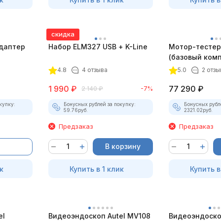
скидка
даптер
Набор ELM327 USB + K-Line
Мотор-тестер 
(базовый комп
4.8
4 отзыва
5.0
2 отзы
1 990
₽
77 290
₽
2 140
₽
-7%
купку:
Бонусных рублей за покупку:
Бонусных рубл
59.76
руб.
2321.02
руб.
Предзаказ
Предзаказ
В корзину
к
Купить в 1 клик
Купить в
el
Видеоэндоскоп Autel MV108
Видеоэндоско