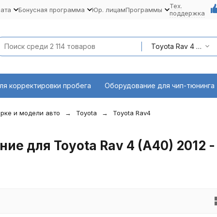
Тех.
лата
Бонусная программа
Юр. лицам
Программы
поддержка
Toyota Rav 4 (A40) 2012 - наст. время
ля корректировки пробега
Оборудование для чип-тюнинга
рке и модели авто
Toyota
Toyota Rav4
е для Toyota Rav 4 (A40) 2012 -