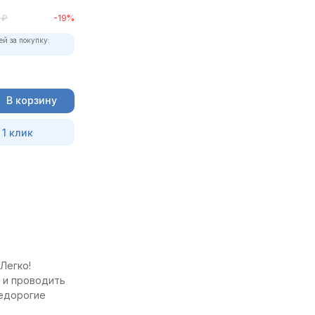
₽
-19%
ей за покупку:
В корзину
 1 клик
Легко!
я и проводить
недорогие