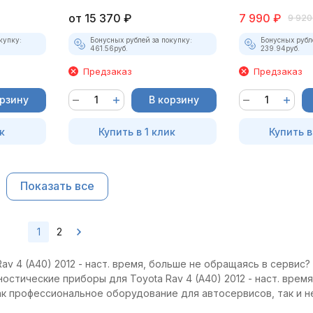
от
15 370
₽
7 990
₽
9 920
купку:
Бонусных рублей за покупку:
Бонусных рубл
461.56
руб.
239.94
руб.
Предзаказ
Предзаказ
орзину
В корзину
к
Купить в 1 клик
Купить в
Показать все
1
2
v 4 (A40) 2012 - наст. время, больше не обращаясь в сервис? 
остические приборы для Toyota Rav 4 (A40) 2012 - наст. врем
как профессиональное оборудование для автосервисов, так и 