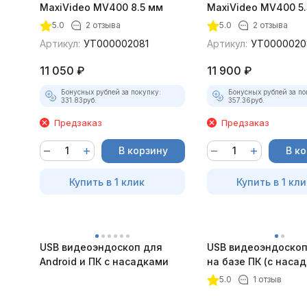
MaxiVideo MV400 8.5 мм
MaxiVideo MV400 5.
5.0
2 отзыва
5.0
2 отзыва
Артикул:
УТ000002081
Артикул:
УТ0000020
11 050
₽
11 900
₽
Бонусных рублей за покупку:
Бонусных рублей за по
331.83
руб.
357.36
руб.
Предзаказ
Предзаказ
В корзину
В к
Купить в 1 клик
Купить в 1 кли
USB видеоэндоскоп для
USB видеоэндоскоп
Android и ПК с насадками
на базе ПК (с наса
5.0
1 отзыв