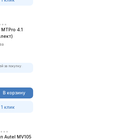
MTPro 4.1
лект)
ва
ей за покупку:
В корзину
 1 клик
п Autel MV105