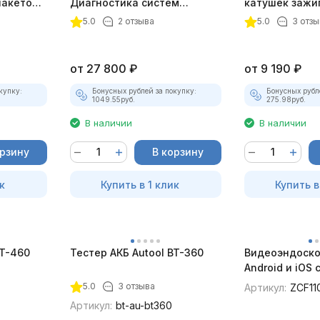
пакетом
Диагностика систем
катушек зажи
зажигания
ТК-01 (v2) (п
5.0
2 отзыва
5.0
3 отзы
комплект)
от
27 800
₽
от
9 190
₽
купку:
Бонусных рублей за покупку:
Бонусных рубл
1049.55
руб.
275.98
руб.
В наличии
В наличии
орзину
В корзину
к
Купить в 1 клик
Купить в
BT-460
Тестер АКБ Autool BT-360
Видеоэндоско
Android и iOS
для смартфон
5.0
3 отзыва
Артикул:
ZCF11
Артикул:
bt-au-bt360