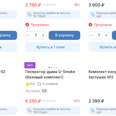
2 790
₽
3 900
₽
3 400
₽
-18%
купку:
Бонусных рублей за покупку:
Бонусных рубл
83.78
руб.
руб.
Предзаказ
Предзаказ
орзину
В корзину
к
Купить в 1 клик
Купить в
хит
-02
Генератор дыма G-Smoke
Комплект кон
(базовый комплект)
заглушек №2
5.0
5 отзывов
Артикул:
GS
6 290
₽
2 390
₽
8 400
₽
-25%
купку:
Бонусных рублей за покупку:
Бонусных рубл
188.89
руб.
руб.