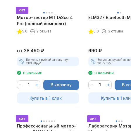
хит
Мотор-тестер MT DiSco 4
ELM327 Bluetooth Mi
Pro (полный комплект)
покупателей
5.0
2 отзыва
5.0
3 отзыва
от
38 490
₽
690
₽
Бонусных рублей за покупку:
Бонусных рублей за по
1313.81
руб.
20.72
руб.
В наличии
В наличии
В корзину
В к
Купить в 1 клик
Купить в 1 кли
хит
хит
Профессиональный мотор-
Лаборатория Мото