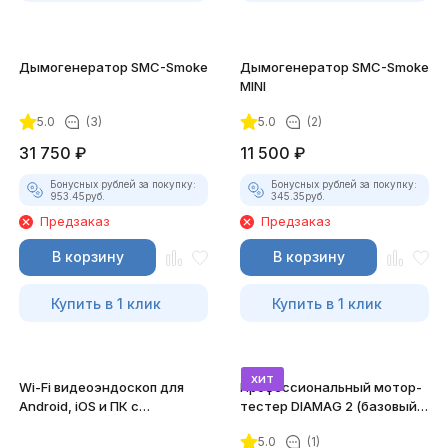
Дымогенератор SMC-Smoke
Дымогенератор SMC-Smoke
MINI
5.0
(3)
5.0
(2)
31 750
₽
11 500
₽
Бонусных рублей за покупку:
Бонусных рублей за покупку:
953.45
руб.
345.35
руб.
Предзаказ
Предзаказ
В корзину
В корзину
Купить в 1 клик
Купить в 1 клик
хит
Wi-Fi видеоэндоскоп для
Профессиональный мотор-
Android, iOS и ПК с
тестер DIAMAG 2 (базовый
насадками
комплект)
5.0
(1)