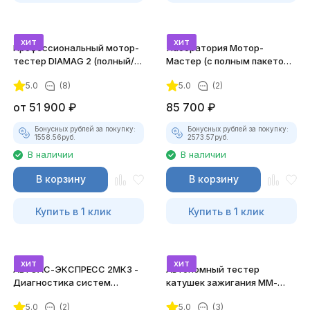
хит
хит
Профессиональный мотор-
Лаборатория Мотор-
тестер DIAMAG 2 (полный/
Мастер (с полным пакетом
максимальный комплект)
лицензий)
5.0
(8)
5.0
(2)
от
51 900
₽
85 700
₽
Бонусных рублей за покупку:
Бонусных рублей за покупку:
1558.56
руб.
2573.57
руб.
В наличии
В наличии
В корзину
В корзину
Купить в 1 клик
Купить в 1 клик
хит
хит
АВТОАС-ЭКСПРЕСС 2МК3 -
Автономный тестер
Диагностика систем
катушек зажигания ММ-
зажигания
ТК-01 (v2) (полный
5.0
(2)
5.0
(3)
комплект)