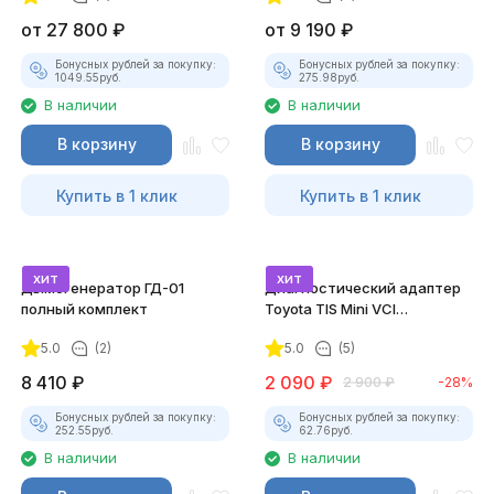
от
27 800
₽
от
9 190
₽
Бонусных рублей за покупку:
Бонусных рублей за покупку:
1049.55
руб.
275.98
руб.
В наличии
В наличии
В корзину
В корзину
Купить в 1 клик
Купить в 1 клик
хит
хит
Дымогенератор ГД-01
Диагностический адаптер
полный комплект
Toyota TIS Mini VCI
(Techstream)
5.0
(2)
5.0
(5)
8 410
₽
2 090
₽
2 900
₽
-28%
Бонусных рублей за покупку:
Бонусных рублей за покупку:
252.55
руб.
62.76
руб.
В наличии
В наличии