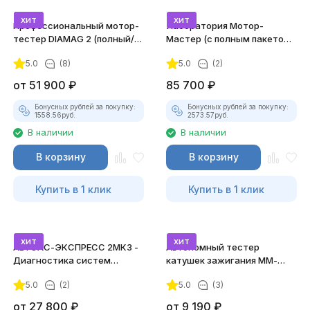
хит
хит
Профессиональный мотор-
Лаборатория Мотор-
тестер DIAMAG 2 (полный/
Мастер (с полным пакетом
максимальный комплект)
лицензий)
5.0
(8)
5.0
(2)
от
51 900
₽
85 700
₽
Бонусных рублей за покупку:
Бонусных рублей за покупку:
1558.56
руб.
2573.57
руб.
В наличии
В наличии
В корзину
В корзину
Купить в 1 клик
Купить в 1 клик
хит
хит
АВТОАС-ЭКСПРЕСС 2МК3 -
Автономный тестер
Диагностика систем
катушек зажигания ММ-
зажигания
ТК-01 (v2) (полный
5.0
(2)
5.0
(3)
комплект)
от
27 800
₽
от
9 190
₽