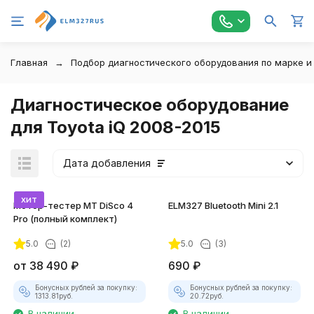
Главная
Подбор диагностического оборудования по марке и
Диагностическое оборудование
для Toyota iQ 2008-2015
Дата добавления
хит
Мотор-тестер MT DiSco 4
ELM327 Bluetooth Mini 2.1
Pro (полный комплект)
5.0
(2)
5.0
(3)
покупателей
от
38 490
₽
690
₽
Бонусных рублей за покупку:
Бонусных рублей за покупку:
1313.81
руб.
20.72
руб.
В наличии
В наличии