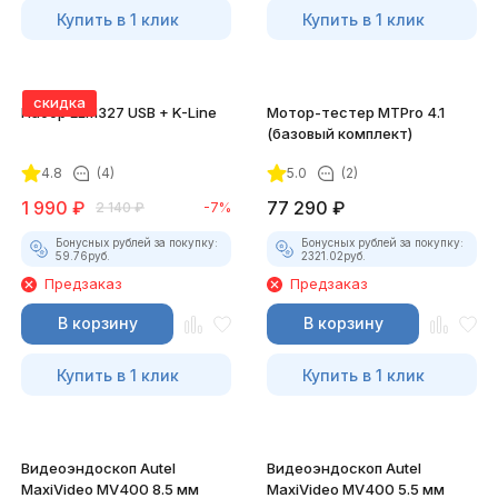
Купить в 1 клик
Купить в 1 клик
скидка
Набор ELM327 USB + K-Line
Мотор-тестер MTPro 4.1
(базовый комплект)
4.8
(4)
5.0
(2)
1 990
₽
77 290
₽
2 140
₽
-7%
Бонусных рублей за покупку:
Бонусных рублей за покупку:
59.76
руб.
2321.02
руб.
Предзаказ
Предзаказ
В корзину
В корзину
Купить в 1 клик
Купить в 1 клик
Видеоэндоскоп Autel
Видеоэндоскоп Autel
MaxiVideo MV400 8.5 мм
MaxiVideo MV400 5.5 мм