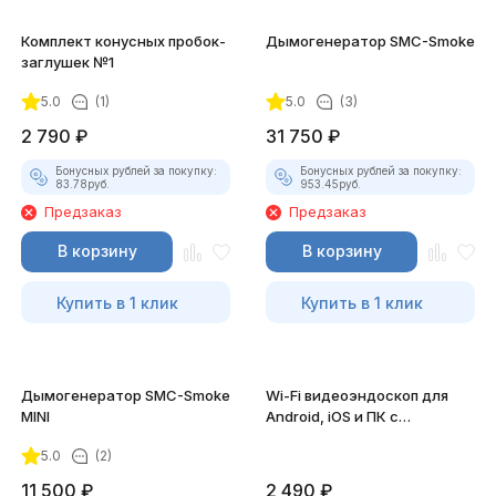
Комплект конусных пробок-
Дымогенератор SMC-Smoke
заглушек №1
5.0
(1)
5.0
(3)
2 790
₽
31 750
₽
Бонусных рублей за покупку:
Бонусных рублей за покупку:
83.78
руб.
953.45
руб.
Предзаказ
Предзаказ
В корзину
В корзину
Купить в 1 клик
Купить в 1 клик
Дымогенератор SMC-Smoke
Wi-Fi видеоэндоскоп для
MINI
Android, iOS и ПК с
насадками
5.0
(2)
11 500
₽
2 490
₽