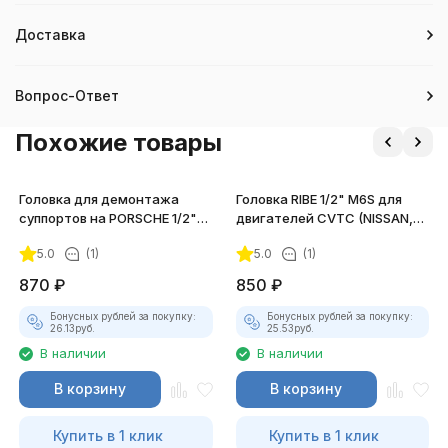
Доставка
Вопрос-Ответ
Похожие товары
Головка для демонтажа
Головка RIBE 1/2" M6S для
суппортов на PORSCHE 1/2"
двигателей CVTC (NISSAN,
DR, 15 ммx10PT, длина 30 мм.
RENAULT) JTC-4917
5.0
(1)
5.0
(1)
JTC-4599
870
₽
850
₽
Бонусных рублей за покупку:
Бонусных рублей за покупку:
26.13
руб.
25.53
руб.
В наличии
В наличии
В корзину
В корзину
Купить в 1 клик
Купить в 1 клик