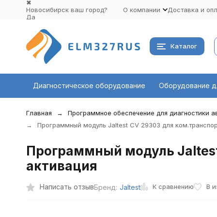
✖
Новосибирск ваш город?
О компании
Доставка и оп
Да
Выбрать другой город
Каталог
Диагностическое оборудование
Оборудование д
Главная
Программное обеспечение для диагностики 
Программный модуль Jaltest СV 29303 для ком.транспорта
Программный модуль Jaltest 
активация
К сравнению
Написать отзыв
В 
Бренд:
Jaltest