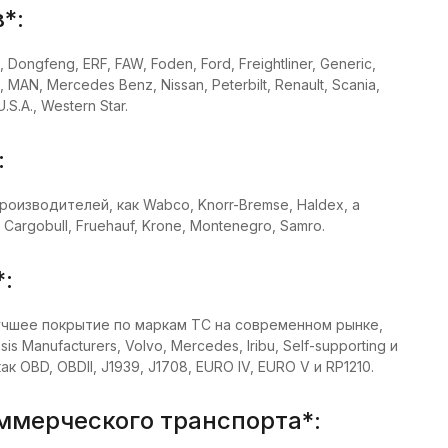
*:
, Dongfeng, ERF, FAW, Foden, Ford, Freightliner, Generic,
 MAN, Mercedes Benz, Nissan, Peterbilt, Renault, Scania,
.S.A., Western Star.
:
изводителей, как Wabco, Knorr-Bremse, Haldex, а
argobull, Fruehauf, Krone, Montenegro, Samro.
:
лучшее покрытие по маркам ТС на современном рынке,
Manufacturers, Volvo, Mercedes, Iribu, Self-supporting и
к OBD, OBDII, J1939, J1708, EURO IV, EURO V и RP1210.
ммерческого транспорта*: