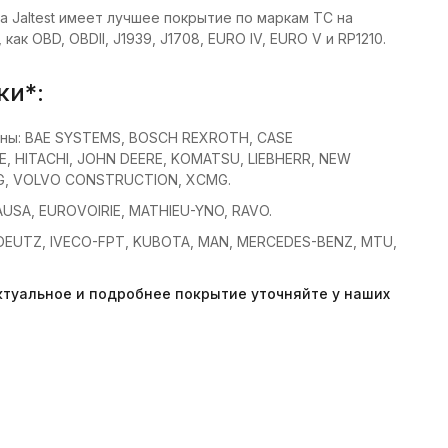
 Jaltest имеет лучшее покрытие по маркам ТС на
 OBD, OBDII, J1939, J1708, EURO IV, EURO V и RP1210.
ки*:
ины: BAE SYSTEMS, BOSCH REXROTH, CASE
, HITACHI, JOHN DEERE, KOMATSU, LIEBHERR, NEW
G, VOLVO CONSTRUCTION, XCMG.
AUSA, EUROVOIRIE, MATHIEU-YNO, RAVO.
 DEUTZ, IVECO-FPT, KUBOTA, MAN, MERCEDES-BENZ, MTU,
туальное и подробнее покрытие уточняйте у наших