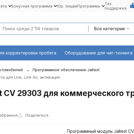
Тех.
лата
Бонусная программа
Юр. лицам
Программы
поддержка
Все категории
ля корректировки пробега
Оборудование для чип-тюнинга
автомобилей
Программное обеспечение Jaltest
 для Link, Link Air, активация
СV 29303 для коммерческого тран
избранное
Поделиться
Программный модуль Jaltest СV