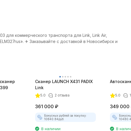
я коммерческого транспорта для Link, Link Air,
ELM327rus». ✈ Заказывайте с доставкой в Новосибирск и
 сканер
Сканер LAUNCH X431 PADIX
Автоскан
 399
Link
5.0
2 отзыва
5.0
361 000
₽
349 000
Бонусных рублей за покупку:
Бонусны
10840.84
руб.
10480.
В наличии
В нали