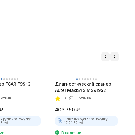
ер FCAR F9S-G
Диагностический сканер
Д
Autel MaxiSYS MS919S2
A
1 отзыв
5.0
3 отзыва
₽
403 750
₽
х рублей за покупку:
Бонусных рублей за покупку:
48
руб.
12124.62
руб.
чии
В наличии