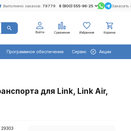
Выполнено заказов:
78779
8 (800) 555-96-25
Заказать 
Войти
Сравнение
Избранное
Корзина
Программное обеспечение
Сервисное оборудование
Акции
спорта для Link, Link Air,
 29303