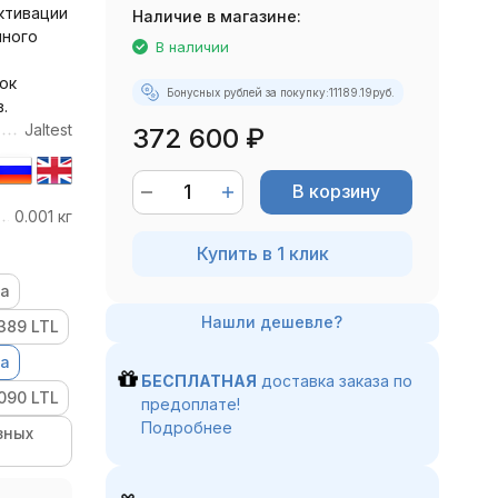
ктивации
Наличие в магазине:
много
В наличии
ок
Бонусных рублей за покупку:
11189.19
руб.
.
Jaltest
372 600
₽
В корзину
0.001 кг
Купить в 1 клик
та
389 LTL
та
БЕСПЛАТНАЯ
доставка заказа по
090 LTL
предоплате!
Подробнее
зных