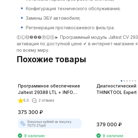
Конфигурация технического обслуживания;
Замены ЭБУ автомобиля;
Регенерация противосажевого фильтра.
ⒺⓁⓂ❸❷❼ⓇⓊⓈ► Программный модуль Jaltest СV 29303 дл
активация по доступной цене ✔ в интернет-магазине «
по всему миру.
Похожие товары
Программное обеспечение
Диагностический
Jaltest 29388 LTL + INFO
THINKTOOL Expert
Online, лицензия 30
5.0
2 отзыва
месяцев
375 300
₽
Бонусных рублей за покупку:
379 000
₽
11270.27
руб.
В наличии
В наличии