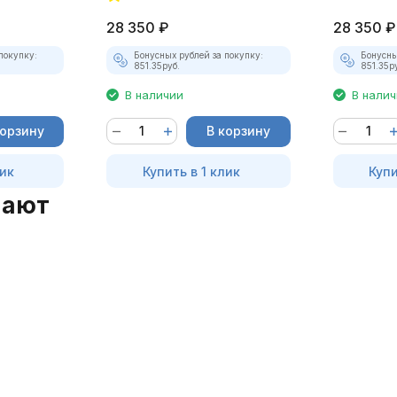
1003)
28 350
₽
28 350
₽
покупку:
Бонусных рублей за покупку:
Бонусны
851.35
руб.
851.35
р
В наличии
В нали
корзину
В корзину
лик
Купить в 1 клик
Купи
пают