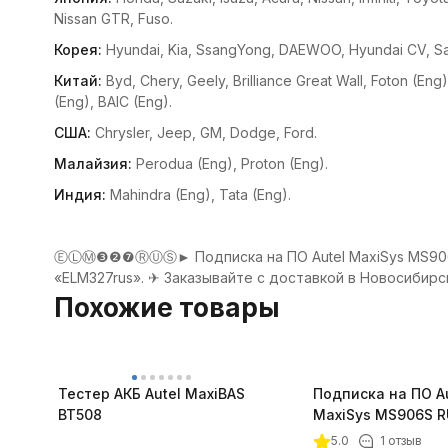
Nissan GTR, Fuso.
Корея:
Hyundai, Kia, SsangYong, DAEWOO, Hyundai CV, S
Китай:
Byd, Chery, Geely, Brilliance Great Wall, Foton (E
(Eng), BAIC (Eng).
США:
Chrysler, Jeep, GM, Dodge, Ford.
Малайзия:
Perodua (Eng), Proton (Eng).
Индия:
Mahindra (Eng), Tata (Eng).
ⒺⓁⓂ❸❷❼ⓇⓊⓈ► Подписка на ПО Autel MaxiSys MS906 RU
«ELM327rus». ✈ Заказывайте с доставкой в Новосибирск
Похожие товары
Тестер АКБ Autel MaxiBAS
Подписка на ПО A
BT508
MaxiSys MS906S RU
5.0
1 отзыв