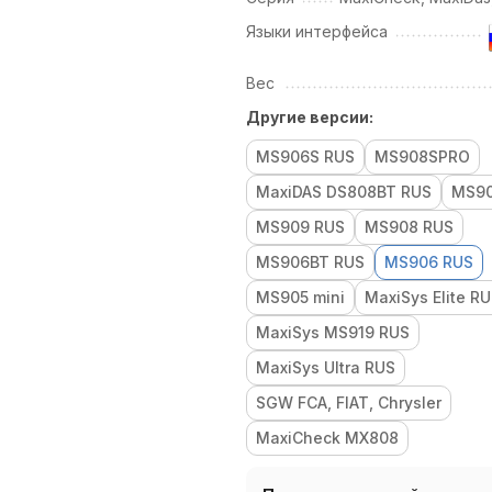
Языки интерфейса
Вес
Другие версии:
MS906S RUS
MS908SPRO
MaxiDAS DS808BT RUS
MS90
MS909 RUS
MS908 RUS
MS906BT RUS
MS906 RUS
MS905 mini
MaxiSys Elite R
MaxiSys MS919 RUS
MaxiSys Ultra RUS
SGW FCA, FIAT, Chrysler
MaxiCheck MX808