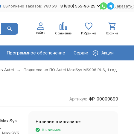
Выполнено заказов:
78759
8 (800) 555-96-25
Заказать 
Войти
Сравнение
Избранное
Корзина
Программное обеспечение
Сервисное оборудование
Акции
в Autel
Подписка на ПО Autel MaxiSys MS906 RUS, 1 год
Артикул:
ФР-00000899
 MaxiSys
Наличие в магазине:
.
В наличии
, MaxiSYS