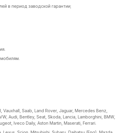
ей в период заводской гарантии;
ия.
омобилям.
el, Vauxhall, Saab, Land Rover, Jaguar, Mercedes Benz,
W, Audi, Bentley, Seat, Skoda, Lancia, Lamborghini, BMW,
eot, Iveco Daily, Aston Martin, Maserati, Ferrari.
ta, Lexus, Scion, Mitsubishi, Subaru, Daihatsu (Eng), Mazda,