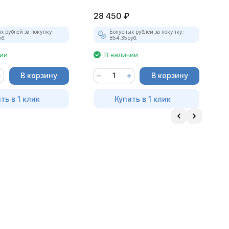
28 450
₽
2
х рублей за покупку:
Бонусных рублей за покупку:
уб.
854.35
руб.
чии
В наличии
В корзину
В корзину
ть в 1 клик
Купить в 1 клик