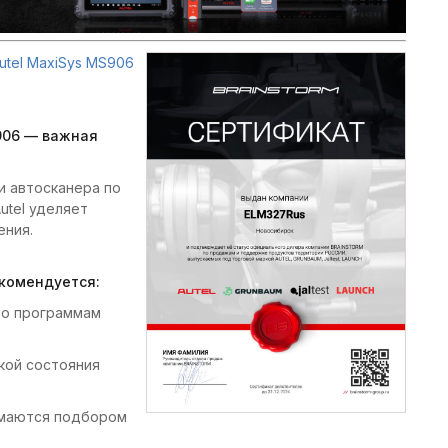
utel MaxiSys MS906
906 — важная
и автосканера по
utel уделяет
ения.
комендуется:
по программам
кой состояния
имаются подбором