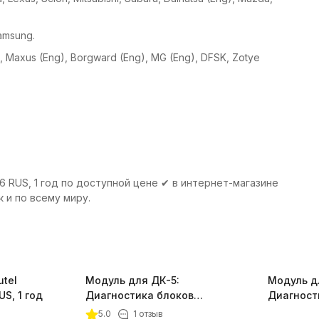
amsung.
ng), Maxus (Eng), Borgward (Eng), MG (Eng), DFSK, Zotye
S, 1 год по доступной цене ✔ в интернет-магазине
 и по всему миру.
utel
Модуль для ДК-5:
Модуль д
S, 1 год
Диагностика блоков
Диагност
управления Merсedes (ID
управлени
5.0
1 отзыв