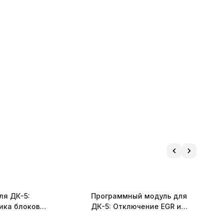
ля ДК-5:
Программный модуль для
П
ика блоков
ДК-5: Отключение EGR и
Д
я Deutz (ID 1004)
сажевого фильтра (ID 3035)
3