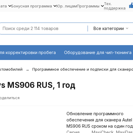
Тех.
лата
Бонусная программа
Юр. лицам
Программы
поддержка
Все категории
ля корректировки пробега
Оборудование для чип-тюнинга
автомобилей
Программное обеспечение и подписки для сканеро
s MS906 RUS, 1 год
оделиться
Обновление программного
обеспечения для сканера Autel
MS906 RUS сроком на один год
Серия
MaxiCheck, MaxiDas