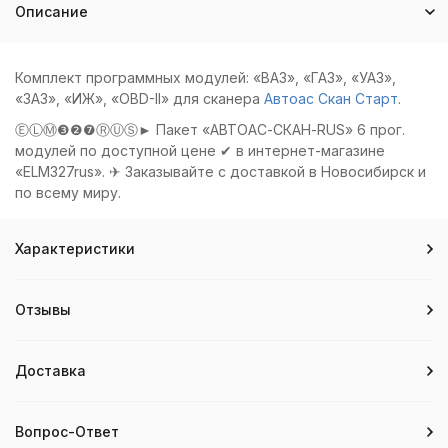
Описание
Комплект программных модулей: «ВАЗ», «ГАЗ», «УАЗ»,
«ЗАЗ», «ИЖ», «OBD-II» для сканера
Автоас Скан Старт
.
ⒺⓁⓂ❸❷❼ⓇⓊⓈ► Пакет «АВТОАС-СКАН-RUS» 6 прог.
модулей по доступной цене ✔ в интернет-магазине
«ELM327rus». ✈ Заказывайте с доставкой в Новосибирск и
по всему миру.
Характеристики
Отзывы
Доставка
Вопрос-Ответ