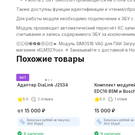
Также доступны функции идентификации и чтения/сбро
Для работы модуля необходимо подключение к ЭБУ с
Модуль производит автоматический пересчёт КС запи
считывание и запись содержимого ЭБУ за исключение
ⒺⓁⓂ❸❷❼ⓇⓊⓈ► Модуль SIMOS18 VAG для ПАК Загрузчик
магазине «ELM327rus». ✈ Заказывайте с доставкой в Но
Похожие товары
хит
Адаптер DiaLink J2534
Комплект модуле
EDC16 BSM и Bosc
для CombiLoader
5.0
2 отзыва
5.0
1 отзыв
от
15 000
₽
15 000
₽
Бонусных рублей за покупку:
Бонусных рублей за 
450.45
руб.
450.45
руб.
В наличии
В наличии