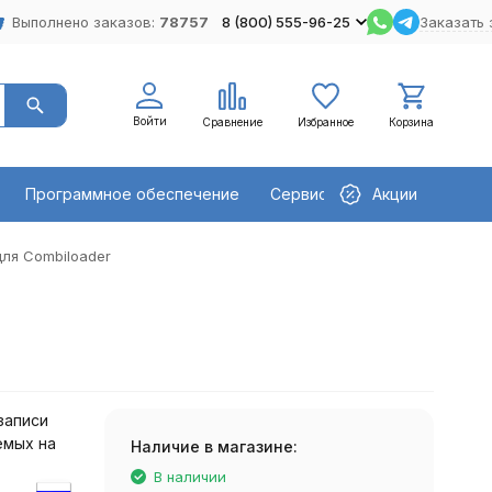
Выполнено заказов:
78757
8 (800) 555-96-25
Заказать 
Войти
Сравнение
Избранное
Корзина
Программное обеспечение
Сервисное оборудование
Акции
ля Combiloader
записи
аемых на
Наличие в магазине:
В наличии