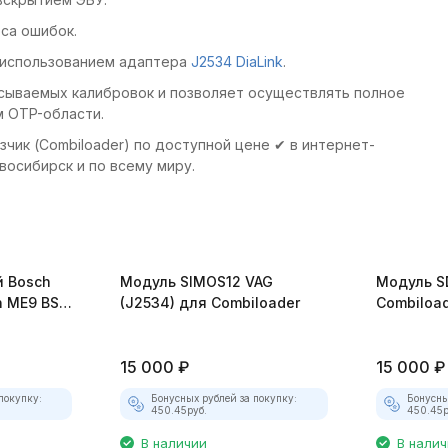
са ошибок.
 использованием адаптера
J2534 DiaLink
.
сываемых калибровок и позволяет осуществлять полное
м OTP-области.
 (Combiloader) по доступной цене ✔ в интернет-
восибирск и по всему миру.
й Bosch
Модуль SIMOS12 VAG
Модуль SD
h ME9 BSM
(J2534) для Combiloader
Combiloa
15 000
₽
15 000
₽
покупку:
Бонусных рублей за покупку:
Бонусны
450.45
руб.
450.45
р
В наличии
В нали