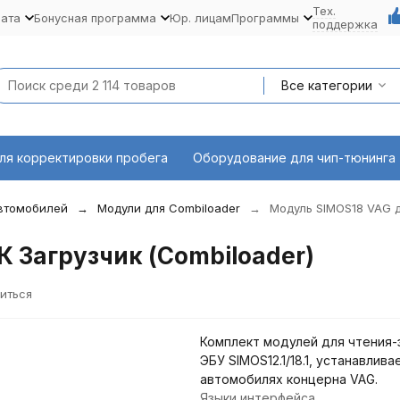
Тех.
лата
Бонусная программа
Юр. лицам
Программы
поддержка
Все категории
ля корректировки пробега
Оборудование для чип-тюнинга
автомобилей
Модули для Combiloader
Модуль SIMOS18 VAG д
 Загрузчик (Combiloader)
иться
Комплект модулей для чтения-
ЭБУ SIMOS12.1/18.1, устанавлив
автомобилях концерна VAG.
Языки интерфейса