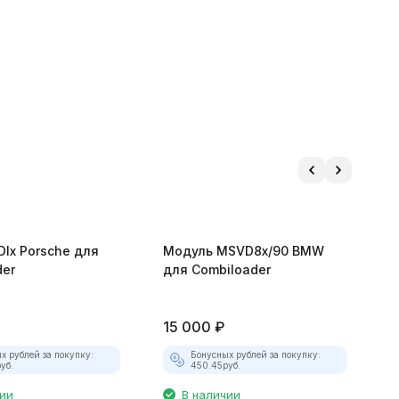
Ix Porsche для
Модуль MSVD8x/90 BMW
М
der
для Combiloader
(
15 000
₽
1
х рублей за покупку:
Бонусных рублей за покупку:
уб.
450.45
руб.
чии
В наличии