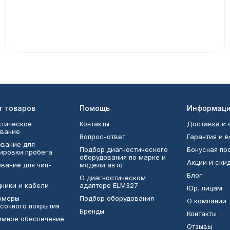
г товаров
Помощь
Информац
тическое
Контакты
Доставка и 
вание
Вопрос-ответ
Гарантия и 
вание для
Подбор диагностического
Бонусная п
ировки пробега
оборудования по марке и
Акции и ски
вание для чип-
модели авто
Блог
О диагностическом
ники и кабели
адаптере ELM327
Юр. лицам
омеры
Подбор оборудования
О компании
сочного покрытия
Бренды
Контакты
ммное обеспечение
Отзывы