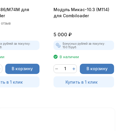
M86/М74М для
Модуль Mикас-10.3 (M114)
М
der
для Combiloader
(
C
1 отзыв
5 000
₽
5
х рублей за покупку:
Бонусных рублей за покупку:
б.
150.15
руб.
чии
В наличии
В корзину
В корзину
ть в 1 клик
Купить в 1 клик