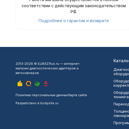
соответствии с действующим законодательством
РФ.
Подробнее о гарантии и возврате
Катало
2013-2026 © ELM327rus.ru — интернет-
магазин диагностических адаптеров и
Диагнос
автосканеров
оборудо
Оборудо
коррект
Оборудо
Политика персональных данных
Карта сайта
тюнинга
Разработано в
bodysite.ru
Переход
Толщин
лакокра
Програ