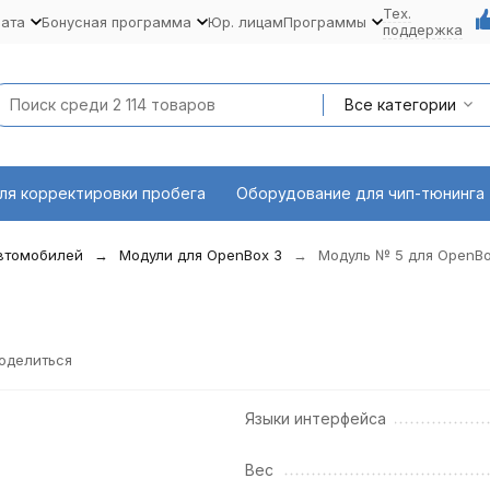
Тех.
лата
Бонусная программа
Юр. лицам
Программы
поддержка
Все категории
ля корректировки пробега
Оборудование для чип-тюнинга
автомобилей
Модули для OpenBox 3
Модуль № 5 для OpenBo
оделиться
Языки интерфейса
Вес