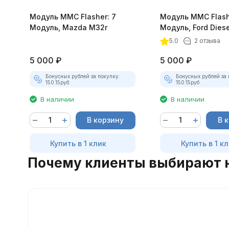
Модуль MMC Flasher: 7
Модуль MMC Flash
Модуль, Mazda M32r
Модуль, Ford Diese
DCM3.5
5.0
2 отзыва
5 000
₽
5 000
₽
Бонусных рублей за покупку:
Бонусных рублей за 
150.15
руб.
150.15
руб.
В наличии
В наличии
В корзину
В 
Купить в 1 клик
Купить в 1 к
Почему клиенты выбирают 