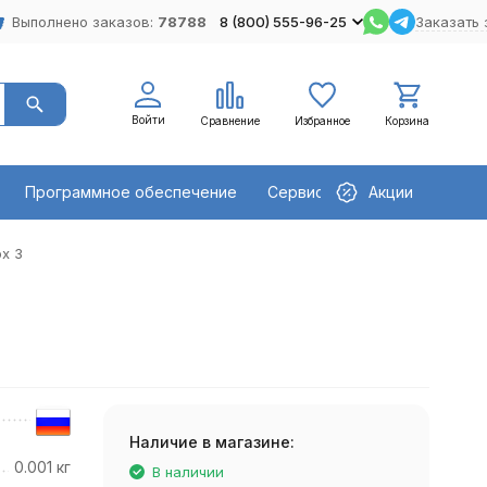
Выполнено заказов:
78788
8 (800) 555-96-25
Заказать 
Войти
Сравнение
Избранное
Корзина
Программное обеспечение
Сервисное оборудование
Акции
x 3
Наличие в магазине:
0.001 кг
В наличии