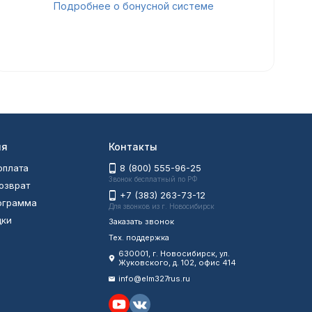
Подробнее о бонусной системе
ия
Контакты
оплата
8 (800) 555-96-25
Звонок бесплатный по РФ
возврат
+7 (383) 263-73-12
рограмма
Для звонков из г. Новосибирск
дки
Заказать звонок
Тех. поддержка
630001
, г.
Новосибирск
,
ул.
Жуковского, д. 102, офис 414
info@elm327rus.ru