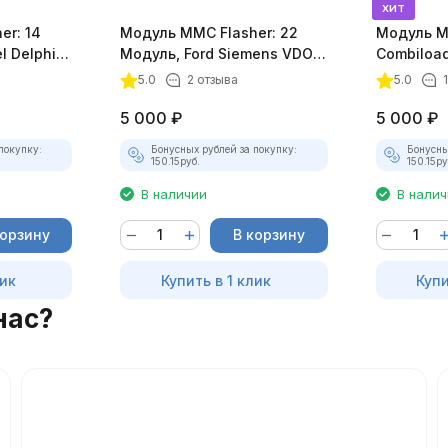
хит
er: 14
Модуль MMC Flasher: 22
Модуль 
l Delphi
Модуль, Ford Siemens VDO
Combiloa
EMS2102 и EMS2101
5.0
2 отзыва
5.0
5 000
₽
5 000
₽
покупку:
Бонусных рублей за покупку:
Бонусны
150.15
руб.
150.15
ру
В наличии
В нали
корзину
В корзину
лик
Купить в 1 клик
Купи
нас?