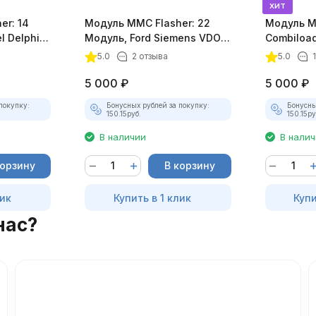
хит
er: 14
Модуль MMC Flasher: 22
Модуль 
l Delphi
Модуль, Ford Siemens VDO
Combiloa
EMS2102 и EMS2101
5.0
2 отзыва
5.0
5 000
₽
5 000
₽
покупку:
Бонусных рублей за покупку:
Бонусны
150.15
руб.
150.15
ру
В наличии
В нали
корзину
В корзину
лик
Купить в 1 клик
Купи
нас?