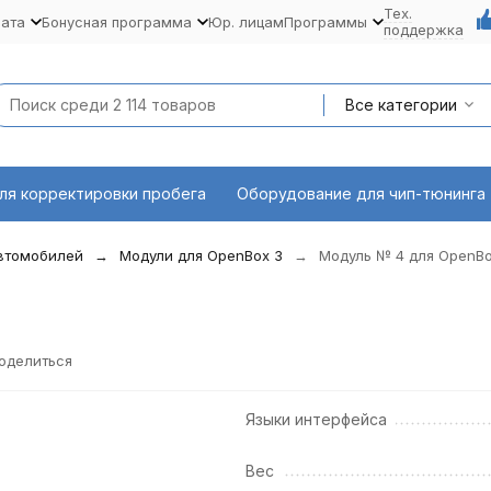
Тех.
лата
Бонусная программа
Юр. лицам
Программы
поддержка
Все категории
ля корректировки пробега
Оборудование для чип-тюнинга
автомобилей
Модули для OpenBox 3
Модуль № 4 для OpenBo
оделиться
Языки интерфейса
Вес