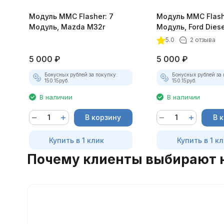
Модуль MMC Flasher: 7
Модуль MMC Flash
Модуль, Mazda M32r
Модуль, Ford Diese
DCM3.5
5.0
2 отзыва
5 000
₽
5 000
₽
Бонусных рублей за покупку:
Бонусных рублей за 
150.15
руб.
150.15
руб.
В наличии
В наличии
В корзину
В 
Купить в 1 клик
Купить в 1 к
Почему клиенты выбирают 