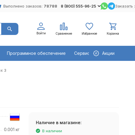
Выполнено заказов:
78788
8 (800) 555-96-25
Заказать 
Войти
Сравнение
Избранное
Корзина
Программное обеспечение
Сервисное оборудование
Акции
x 3
Наличие в магазине:
0.001 кг
В наличии