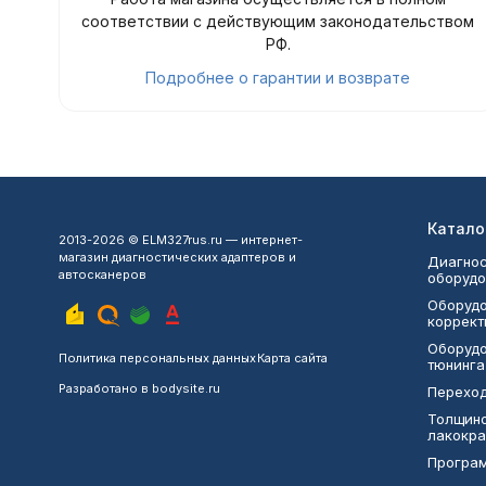
соответствии с действующим законодательством
РФ.
Подробнее о гарантии и возврате
Катало
2013-2026 © ELM327rus.ru — интернет-
магазин диагностических адаптеров и
Диагнос
автосканеров
оборудо
Оборудо
коррект
Оборудо
Политика персональных данных
Карта сайта
тюнинга
Разработано в
bodysite.ru
Переход
Толщин
лакокра
Програ