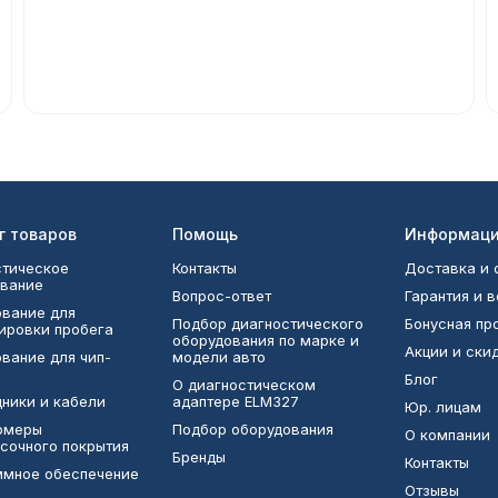
г товаров
Помощь
Информац
тическое
Контакты
Доставка и 
вание
Вопрос-ответ
Гарантия и 
вание для
Подбор диагностического
Бонусная п
ировки пробега
оборудования по марке и
Акции и ски
вание для чип-
модели авто
Блог
О диагностическом
ники и кабели
адаптере ELM327
Юр. лицам
омеры
Подбор оборудования
О компании
сочного покрытия
Бренды
Контакты
ммное обеспечение
Отзывы