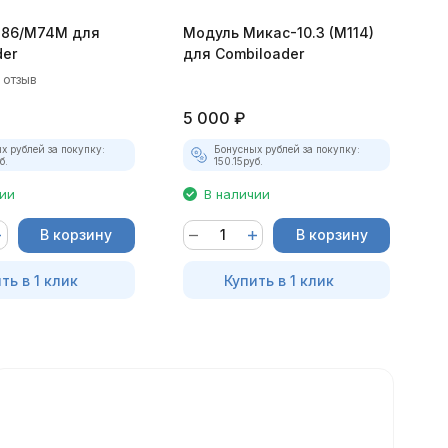
M86/М74М для
Модуль Mикас-10.3 (M114)
М
der
для Combiloader
(
C
1 отзыв
5 000
₽
5
х рублей за покупку:
Бонусных рублей за покупку:
б.
150.15
руб.
чии
В наличии
В корзину
В корзину
ть в 1 клик
Купить в 1 клик