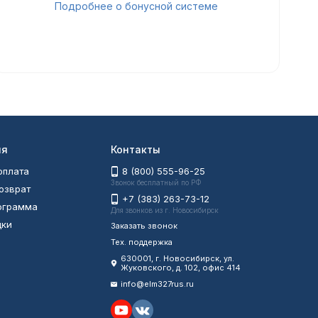
Подробнее о бонусной системе
ия
Контакты
оплата
8 (800) 555-96-25
Звонок бесплатный по РФ
возврат
+7 (383) 263-73-12
рограмма
Для звонков из г. Новосибирск
дки
Заказать звонок
Тех. поддержка
630001
, г.
Новосибирск
,
ул.
Жуковского, д. 102, офис 414
info@elm327rus.ru