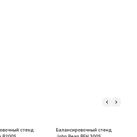
овочный стенд
Балансировочный стенд
G
n B200S
John Bean BFH 300S
с