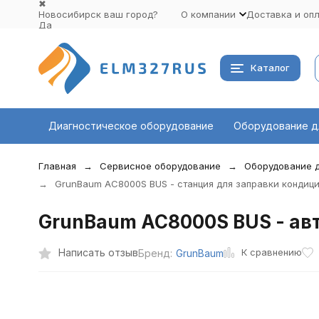
✖
Новосибирск ваш город?
О компании
Доставка и оп
Да
Выбрать другой город
Каталог
Диагностическое оборудование
Оборудование д
Главная
Сервисное оборудование
Оборудование 
GrunBaum AC8000S BUS - станция для заправки кондиц
GrunBaum AC8000S BUS - ав
К сравнению
Написать отзыв
Бренд:
GrunBaum