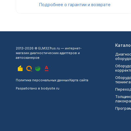
Подробнее о гарантии и возврате
Катало
2013-2026 © ELM327rus.ru — интернет-
магазин диагностических адаптеров и
Диагнос
автосканеров
оборудо
Оборудо
коррект
Оборудо
Политика персональных данных
Карта сайта
тюнинга
Разработано в
bodysite.ru
Переход
Толщин
лакокра
Програ