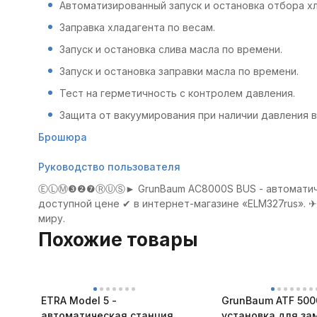
Автоматизированный запуск и остановка отбора хл
Заправка хладагента по весам.
Запуск и остановка слива масла по времени.
Запуск и остановка заправки масла по времени.
Тест на герметичность с контролем давления.
Защита от вакуумирования при наличии давления в
Брошюра
Руководство пользователя
ⒺⓁⓂ❸❷❼ⓇⓊⓈ► GrunBaum AC8000S BUS - автоматическа
доступной цене ✔ в интернет-магазине «ELM327rus». ✈
миру.
Похожие товары
ETRA Model 5 -
GrunBaum ATF 500
автоматическая станция
установка для за