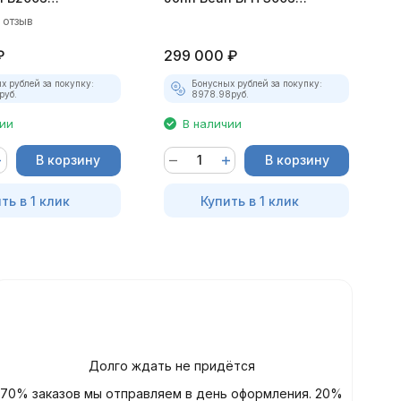
ат (8"-25")
полуавтомат (8"-25")
к
1 отзыв
₽
299 000
₽
3
х рублей за покупку:
Бонусных рублей за покупку:
руб.
8978.98
руб.
чии
В наличии
В корзину
В корзину
ть в 1 клик
Купить в 1 клик
Долго ждать не придётся
70% заказов мы отправляем в день оформления. 20%