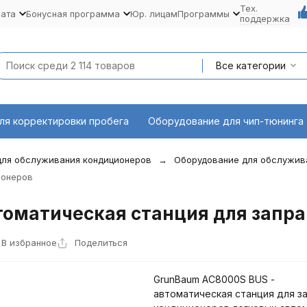
Тех.
лата
Бонусная программа
Юр. лицам
Программы
поддержка
Все категории
ля корректировки пробега
Оборудование для чип-тюнинга
для обслуживания кондиционеров
Оборудование для обслужив
ионеров
томатическая станция для запра
В избранное
Поделиться
GrunBaum AC8000S BUS -
автоматическая станция для з