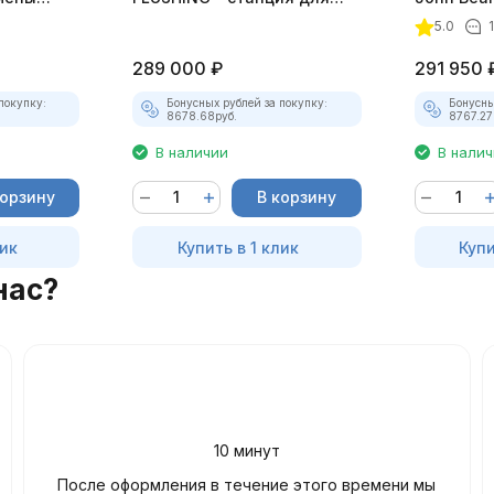
заправки кондиционеров
полуавтом
5.0
289 000
₽
291 950
покупку:
Бонусных рублей за покупку:
Бонусны
8678.68
руб.
8767.27
В наличии
В нали
корзину
В корзину
лик
Купить в 1 клик
Купи
нас?
10 минут
После оформления в течение этого времени мы