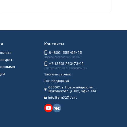
ия
Контакты
оплата
8 (800) 555-96-25
Звонок бесплатный по РФ
возврат
+7 (383) 263-73-12
рограмма
Для звонков из г. Новосибирск
дки
Заказать звонок
Тех. поддержка
630001
, г.
Новосибирск
,
ул.
Жуковского, д. 102, офис 414
info@elm327rus.ru