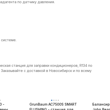
адагента по датчику давления.
 системе.
я станция для заправки кондиционеров, R134 по
 Заказывайте с доставкой в Новосибирск и по всему
0 -
GrunBaum AC7500S SMART
Балансир
мены
FLUSHING - станция для
John Bea