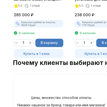
для автокондиционеров
жидкости в АКПП
5.0
1 отзыв
5.0
1 отзыв
285 000
₽
238 000
₽
Бонусных рублей за покупку:
Бонусных рублей за 
8558.56
руб.
7147.15
руб.
В наличии
В наличии
В корзину
В 
Купить в 1 клик
Купить в 1 к
Почему клиенты выбирают 
Цены, множество способов оплаты
Никаких наценок за бренд товара или имя магазина!