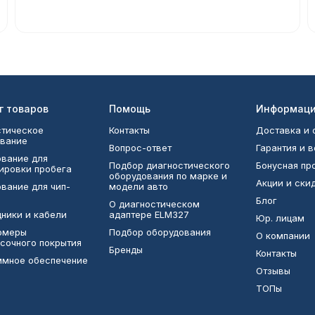
г товаров
Помощь
Информац
тическое
Контакты
Доставка и 
вание
Вопрос-ответ
Гарантия и 
вание для
Подбор диагностического
Бонусная п
ировки пробега
оборудования по марке и
Акции и ски
вание для чип-
модели авто
Блог
О диагностическом
ники и кабели
адаптере ELM327
Юр. лицам
омеры
Подбор оборудования
О компании
сочного покрытия
Бренды
Контакты
ммное обеспечение
Отзывы
ТОПы