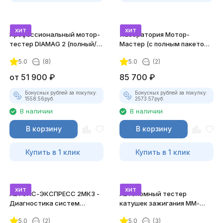
хит
хит
Профессиональный мотор-
Лаборатория Мотор-
тестер DIAMAG 2 (полный/
Мастер (с полным пакетом
максимальный комплект)
лицензий)
5.0
(8)
5.0
(2)
от
51 900
₽
85 700
₽
Бонусных рублей за покупку:
Бонусных рублей за покупку:
1558.56
руб.
2573.57
руб.
В наличии
В наличии
В корзину
В корзину
Купить в 1 клик
Купить в 1 клик
хит
хит
АВТОАС-ЭКСПРЕСС 2МК3 -
Автономный тестер
Диагностика систем
катушек зажигания ММ-
зажигания
ТК-01 (v2) (полный
5.0
(2)
5.0
(3)
комплект)