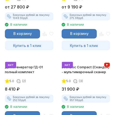
от
27 800
₽
от
9 190
₽
Бонусных рублей за покупку:
Бонусных рублей за покупку:
1049.55
руб.
275.98
руб.
В наличии
В наличии
В корзину
В корзину
Купить в 1 клик
Купить в 1 клик
хит
хит
Дымогенератор ГД-01
ScanDoc Compact (Скандок)
полный комплект
- мультимарочный сканер
5.0
(2)
5.0
(3)
8 410
₽
31 900
₽
Бонусных рублей за покупку:
Бонусных рублей за покупку:
252.55
руб.
957.96
руб.
В наличии
В наличии