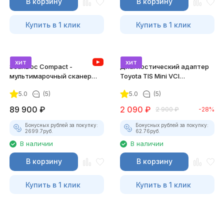
В корзину
В корзину
Купить в 1 клик
Купить в 1 клик
хит
хит
ScanDoc Compact -
Диагностический адаптер
мультимарочный сканер
Toyota TIS Mini VCI
(Полный)
(Techstream)
5.0
(5)
5.0
(5)
89 900
₽
2 090
₽
2 900
₽
-28%
Бонусных рублей за покупку:
Бонусных рублей за покупку:
2699.7
руб.
62.76
руб.
В наличии
В наличии
В корзину
В корзину
Купить в 1 клик
Купить в 1 клик