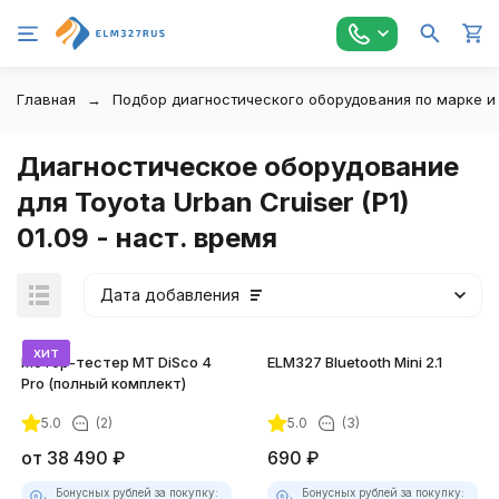
Главная
Подбор диагностического оборудования по марке и
Диагностическое оборудование
для Toyota Urban Cruiser (P1)
01.09 - наст. время
Дата добавления
хит
Мотор-тестер MT DiSco 4
ELM327 Bluetooth Mini 2.1
Pro (полный комплект)
5.0
(2)
5.0
(3)
покупателей
от
38 490
₽
690
₽
Бонусных рублей за покупку:
Бонусных рублей за покупку: