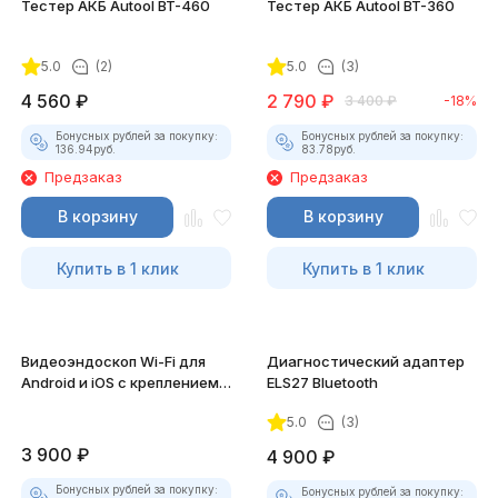
Тестер АКБ Autool BT-460
Тестер АКБ Autool BT-360
5.0
(2)
5.0
(3)
4 560
₽
2 790
₽
3 400
₽
-18%
Бонусных рублей за покупку:
Бонусных рублей за покупку:
136.94
руб.
83.78
руб.
Предзаказ
Предзаказ
В корзину
В корзину
Купить в 1 клик
Купить в 1 клик
Видеоэндоскоп Wi-Fi для
Диагностический адаптер
Android и iOS с креплением
ELS27 Bluetooth
для смартфона
5.0
(3)
3 900
₽
4 900
₽
Бонусных рублей за покупку:
Бонусных рублей за покупку: