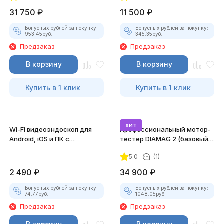
31 750
₽
11 500
₽
Бонусных рублей за покупку:
Бонусных рублей за покупку:
953.45
руб.
345.35
руб.
Предзаказ
Предзаказ
В корзину
В корзину
Купить в 1 клик
Купить в 1 клик
хит
Wi-Fi видеоэндоскоп для
Профессиональный мотор-
Android, iOS и ПК с
тестер DIAMAG 2 (базовый
насадками
комплект)
5.0
(1)
2 490
₽
34 900
₽
Бонусных рублей за покупку:
Бонусных рублей за покупку:
74.77
руб.
1048.05
руб.
Предзаказ
Предзаказ