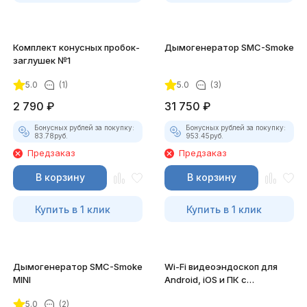
Комплект конусных пробок-
Дымогенератор SMC-Smoke
заглушек №1
5.0
(1)
5.0
(3)
2 790
₽
31 750
₽
Бонусных рублей за покупку:
Бонусных рублей за покупку:
83.78
руб.
953.45
руб.
Предзаказ
Предзаказ
В корзину
В корзину
Купить в 1 клик
Купить в 1 клик
Дымогенератор SMC-Smoke
Wi-Fi видеоэндоскоп для
MINI
Android, iOS и ПК с
насадками
5.0
(2)