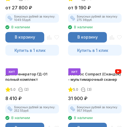
от
27 800
₽
от
9 190
₽
Бонусных рублей за покупку:
Бонусных рублей за покупку:
1049.55
руб.
275.98
руб.
В наличии
В наличии
В корзину
В корзину
Купить в 1 клик
Купить в 1 клик
хит
хит
Дымогенератор ГД-01
ScanDoc Compact (Скандок)
полный комплект
- мультимарочный сканер
5.0
(2)
5.0
(3)
8 410
₽
31 900
₽
Бонусных рублей за покупку:
Бонусных рублей за покупку:
252.55
руб.
957.96
руб.
В наличии
В наличии