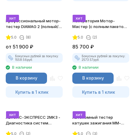
хит
хит
Профессиональный мотор-
Лаборатория Мотор-
тестер DIAMAG 2 (полный/
Мастер (с полным пакетом
максимальный комплект)
лицензий)
5.0
(8)
5.0
(2)
от
51 900
₽
85 700
₽
Бонусных рублей за покупку:
Бонусных рублей за покупку:
1558.56
руб.
2573.57
руб.
В наличии
В наличии
В корзину
В корзину
Купить в 1 клик
Купить в 1 клик
хит
хит
АВТОАС-ЭКСПРЕСС 2МК3 -
Автономный тестер
Диагностика систем
катушек зажигания ММ-
зажигания
ТК-01 (v2) (полный
5.0
(2)
5.0
(3)
комплект)