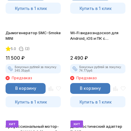
Купить в 1 клик
Купить в 1 клик
Дымогенератор SMC-Smoke
Wi-Fi видеоэндоскоп для
MINI
Android, iOS и ПК с
насадками
5.0
(2)
11 500
₽
2 490
₽
Бонусных рублей за покупку:
Бонусных рублей за покупку:
345.35
руб.
74.77
руб.
Предзаказ
Предзаказ
В корзину
В корзину
Купить в 1 клик
Купить в 1 клик
хит
хит
Профессиональный мотор-
Диагностический адаптер