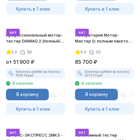
Купить в 1 клик
Купить в 1 клик
хит
хит
Профессиональный мотор-
Лаборатория Мотор-
тестер DIAMAG 2 (полный/
Мастер (с полным пакетом
максимальный комплект)
лицензий)
5.0
(8)
5.0
(2)
от
51 900
₽
85 700
₽
Бонусных рублей за покупку:
Бонусных рублей за покупку:
1558.56
руб.
2573.57
руб.
В наличии
В наличии
В корзину
В корзину
Купить в 1 клик
Купить в 1 клик
хит
хит
АВТОАС-ЭКСПРЕСС 2МК3 -
Автономный тестер