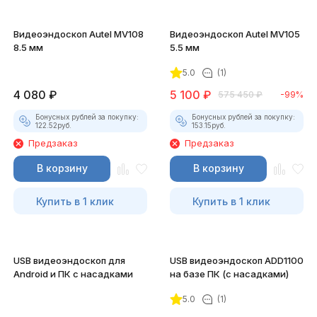
Видеоэндоскоп Autel MV108
Видеоэндоскоп Autel MV105
8.5 мм
5.5 мм
5.0
(1)
4 080
₽
5 100
₽
575 450
₽
-99%
Бонусных рублей за покупку:
Бонусных рублей за покупку:
122.52
руб.
153.15
руб.
Предзаказ
Предзаказ
В корзину
В корзину
Купить в 1 клик
Купить в 1 клик
USB видеоэндоскоп для
USB видеоэндоскоп ADD1100
Android и ПК с насадками
на базе ПК (с насадками)
5.0
(1)