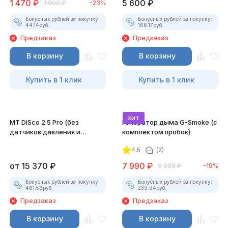
1 470
₽
5 600
₽
1 900
₽
-23%
Бонусных рублей за покупку:
Бонусных рублей за покупку:
44.14
руб.
168.17
руб.
Предзаказ
Предзаказ
В корзину
В корзину
Купить в 1 клик
Купить в 1 клик
хит
MT DiSco 2.5 Pro (без
Генератор дыма G-Smoke (c
датчиков давления и
комплектом пробок)
разрежения)
4.5
(2)
от
15 370
₽
7 990
₽
9 920
₽
-19%
Бонусных рублей за покупку:
Бонусных рублей за покупку:
461.56
руб.
239.94
руб.
Предзаказ
Предзаказ
В корзину
В корзину