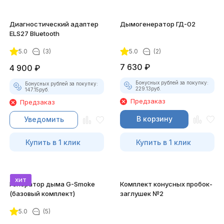
Диагностический адаптер
Дымогенератор ГД-02
ELS27 Bluetooth
5.0
(3)
5.0
(2)
7 630
₽
4 900
₽
Бонусных рублей за покупку:
Бонусных рублей за покупку:
229.13
руб.
147.15
руб.
Предзаказ
Предзаказ
В корзину
Уведомить
Купить в 1 клик
Купить в 1 клик
хит
Генератор дыма G-Smoke
Комплект конусных пробок-
(базовый комплект)
заглушек №2
5.0
(5)