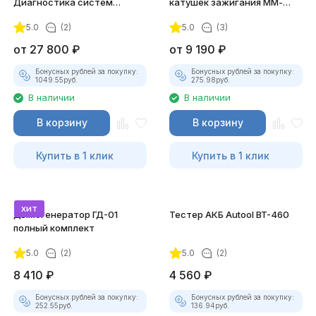
Диагностика систем
катушек зажигания ММ-
зажигания
ТК-01 (v2) (полный
5.0
(2)
5.0
(3)
комплект)
от
27 800
₽
от
9 190
₽
Бонусных рублей за покупку:
Бонусных рублей за покупку:
1049.55
руб.
275.98
руб.
В наличии
В наличии
В корзину
В корзину
Купить в 1 клик
Купить в 1 клик
хит
Дымогенератор ГД-01
Тестер АКБ Autool BT-460
полный комплект
5.0
(2)
5.0
(2)
8 410
₽
4 560
₽
Бонусных рублей за покупку:
Бонусных рублей за покупку:
252.55
руб.
136.94
руб.