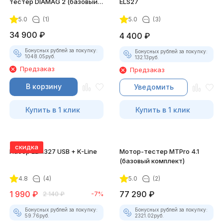
тестер DIAMAG 2 (базовый
ELS27
комплект)
5.0
(1)
5.0
(3)
34 900
₽
4 400
₽
Бонусных рублей за покупку:
Бонусных рублей за покупку:
1048.05
руб.
132.13
руб.
Предзаказ
Предзаказ
В корзину
Уведомить
Купить в 1 клик
Купить в 1 клик
скидка
Набор ELM327 USB + K-Line
Мотор-тестер MTPro 4.1
(базовый комплект)
4.8
(4)
5.0
(2)
1 990
₽
77 290
₽
2 140
₽
-7%
Бонусных рублей за покупку:
Бонусных рублей за покупку:
59.76
руб.
2321.02
руб.