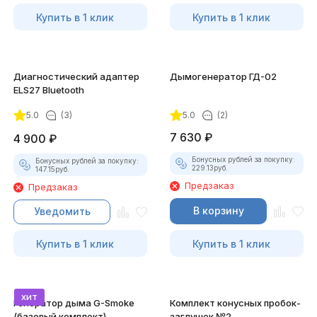
Купить в 1 клик
Купить в 1 клик
Диагностический адаптер
Дымогенератор ГД-02
ELS27 Bluetooth
5.0
(3)
5.0
(2)
7 630
₽
4 900
₽
Бонусных рублей за покупку:
Бонусных рублей за покупку:
229.13
руб.
147.15
руб.
Предзаказ
Предзаказ
В корзину
Уведомить
Купить в 1 клик
Купить в 1 клик
хит
Генератор дыма G-Smoke
Комплект конусных пробок-
(базовый комплект)
заглушек №2