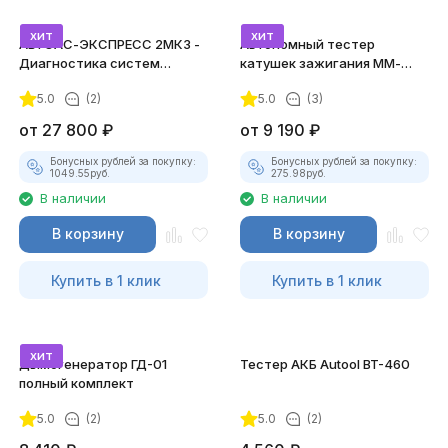
хит
хит
АВТОАС-ЭКСПРЕСС 2МК3 -
Автономный тестер
Диагностика систем
катушек зажигания ММ-
зажигания
ТК-01 (v2) (полный
5.0
(2)
5.0
(3)
комплект)
от
27 800
₽
от
9 190
₽
Бонусных рублей за покупку:
Бонусных рублей за покупку:
1049.55
руб.
275.98
руб.
В наличии
В наличии
В корзину
В корзину
Купить в 1 клик
Купить в 1 клик
хит
Дымогенератор ГД-01
Тестер АКБ Autool BT-460
полный комплект
5.0
(2)
5.0
(2)