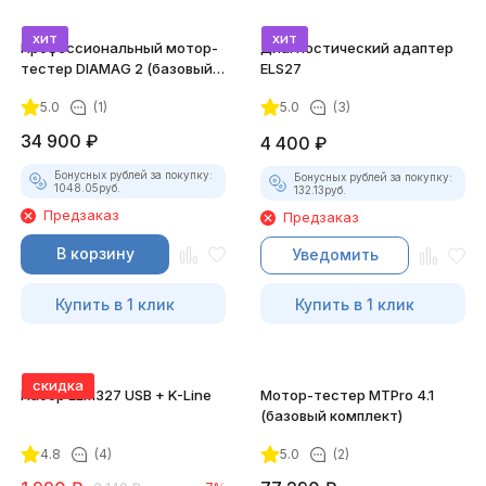
хит
хит
Профессиональный мотор-
Диагностический адаптер
тестер DIAMAG 2 (базовый
ELS27
комплект)
5.0
(1)
5.0
(3)
34 900
₽
4 400
₽
Бонусных рублей за покупку:
Бонусных рублей за покупку:
1048.05
руб.
132.13
руб.
Предзаказ
Предзаказ
В корзину
Уведомить
Купить в 1 клик
Купить в 1 клик
скидка
Набор ELM327 USB + K-Line
Мотор-тестер MTPro 4.1
(базовый комплект)
4.8
(4)
5.0
(2)