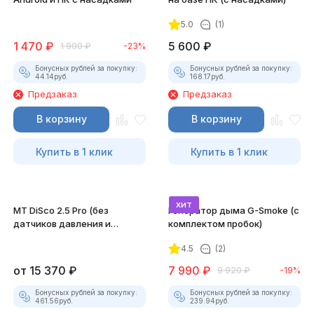
5.0
(1)
1 470
₽
5 600
₽
1 900
₽
-23%
Бонусных рублей за покупку:
Бонусных рублей за покупку:
44.14
руб.
168.17
руб.
Предзаказ
Предзаказ
В корзину
В корзину
Купить в 1 клик
Купить в 1 клик
хит
MT DiSco 2.5 Pro (без
Генератор дыма G-Smoke (c
датчиков давления и
комплектом пробок)
разрежения)
4.5
(2)
от
15 370
₽
7 990
₽
9 920
₽
-19%
Бонусных рублей за покупку:
Бонусных рублей за покупку:
461.56
руб.
239.94
руб.