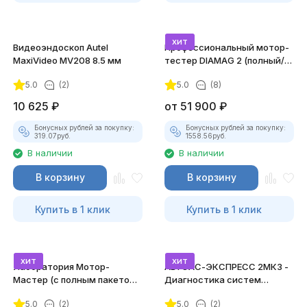
хит
Видеоэндоскоп Autel
Профессиональный мотор-
MaxiVideo MV208 8.5 мм
тестер DIAMAG 2 (полный/
максимальный комплект)
5.0
(2)
5.0
(8)
10 625
₽
от
51 900
₽
Бонусных рублей за покупку:
Бонусных рублей за покупку:
319.07
руб.
1558.56
руб.
В наличии
В наличии
В корзину
В корзину
Купить в 1 клик
Купить в 1 клик
хит
хит
Лаборатория Мотор-
АВТОАС-ЭКСПРЕСС 2МК3 -
Мастер (с полным пакетом
Диагностика систем
лицензий)
зажигания
5.0
(2)
5.0
(2)