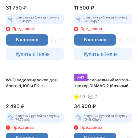
31 750
₽
11 500
₽
Бонусных рублей за покупку:
Бонусных рублей за покупку:
953.45
руб.
345.35
руб.
Предзаказ
Предзаказ
В корзину
В корзину
Купить в 1 клик
Купить в 1 клик
хит
Wi-Fi видеоэндоскоп для
Профессиональный мотор-
Android, iOS и ПК с
тестер DIAMAG 2 (базовый
насадками
комплект)
5.0
(1)
2 490
₽
34 900
₽
Бонусных рублей за покупку:
Бонусных рублей за покупку:
74.77
руб.
1048.05
руб.
Предзаказ
Предзаказ