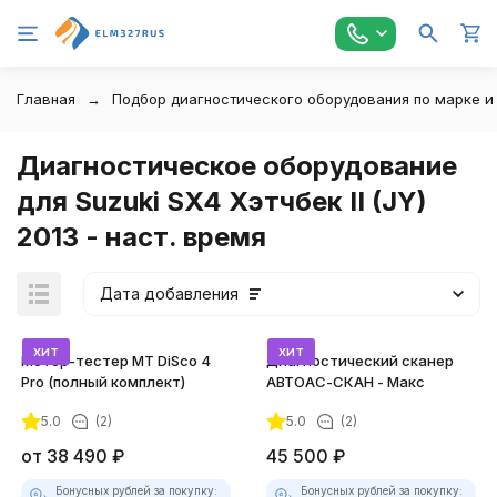
Главная
Подбор диагностического оборудования по марке и
Диагностическое оборудование
для Suzuki SX4 Хэтчбек II (JY)
2013 - наст. время
Дата добавления
хит
хит
Мотор-тестер MT DiSco 4
Диагностический сканер
Pro (полный комплект)
АВТОАС-СКАН - Макс
5.0
(2)
5.0
(2)
покупателей
от
38 490
₽
45 500
₽
Бонусных рублей за покупку:
Бонусных рублей за покупку: