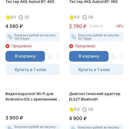
Тестер АКБ Autool BT-460
Тестер АКБ Autool BT-360
5.0
(2)
5.0
(3)
4 560
₽
2 790
₽
3 400
₽
-18%
Бонусных рублей за покупку:
Бонусных рублей за покупку:
136.94
руб.
83.78
руб.
Предзаказ
Предзаказ
В корзину
В корзину
Купить в 1 клик
Купить в 1 клик
Видеоэндоскоп Wi-Fi для
Диагностический адаптер
Android и iOS с креплением
ELS27 Bluetooth
для смартфона
5.0
(3)
3 900
₽
4 900
₽
Бонусных рублей за покупку:
Бонусных рублей за покупку: