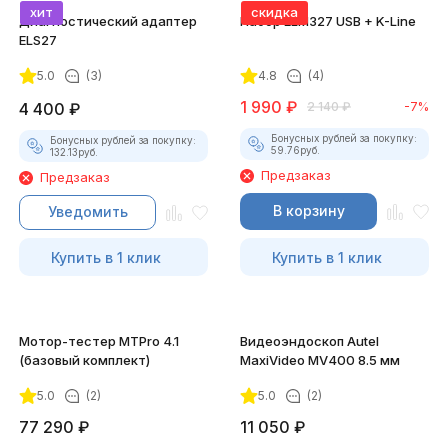
хит
скидка
Диагностический адаптер
Набор ELM327 USB + K-Line
ELS27
5.0
(3)
4.8
(4)
1 990
₽
4 400
₽
2 140
₽
-7%
Бонусных рублей за покупку:
Бонусных рублей за покупку:
59.76
руб.
132.13
руб.
Предзаказ
Предзаказ
В корзину
Уведомить
Купить в 1 клик
Купить в 1 клик
Мотор-тестер MTPro 4.1
Видеоэндоскоп Autel
(базовый комплект)
MaxiVideo MV400 8.5 мм
5.0
(2)
5.0
(2)
77 290
₽
11 050
₽