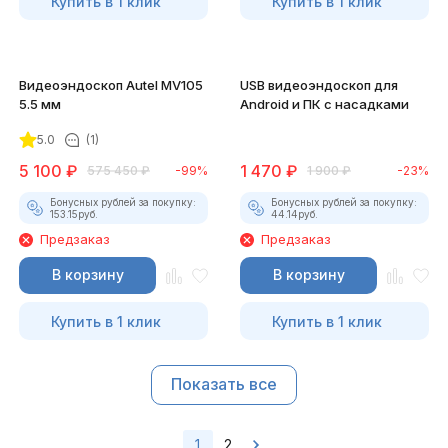
Купить в 1 клик
Купить в 1 клик
Видеоэндоскоп Autel MV105
USB видеоэндоскоп для
5.5 мм
Android и ПК с насадками
5.0
(1)
5 100
₽
1 470
₽
575 450
₽
-99%
1 900
₽
-23%
Бонусных рублей за покупку:
Бонусных рублей за покупку:
153.15
руб.
44.14
руб.
Предзаказ
Предзаказ
В корзину
В корзину
Купить в 1 клик
Купить в 1 клик
Показать все
1
2