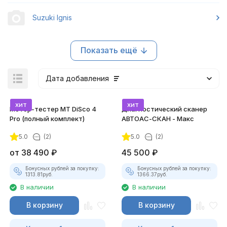
Suzuki Ignis
Показать ещё
Дата добавления
хит
хит
Мотор-тестер MT DiSco 4
Диагностический сканер
Pro (полный комплект)
АВТОАС-СКАН - Макс
5.0
(2)
5.0
(2)
покупателей
от
38 490
₽
45 500
₽
Бонусных рублей за покупку:
Бонусных рублей за покупку:
1313.81
руб.
1366.37
руб.
В наличии
В наличии
В корзину
В корзину