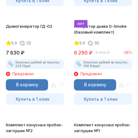
Купить в 1 клик
Купить в 1 клик
хит
Дымогенератор ГД-02
Генератор дыма G-Smoke
(базовый комплект)
5.0
(2)
5.0
(5)
7 630
₽
6 290
₽
8 400
₽
-25%
Бонусных рублей за покупку:
Бонусных рублей за покупку:
229.13
руб.
188.89
руб.
Предзаказ
Предзаказ
В корзину
В корзину
Купить в 1 клик
Купить в 1 клик
Комплект конусных пробок-
Комплект конусных пробок-
заглушек №2
заглушек №1