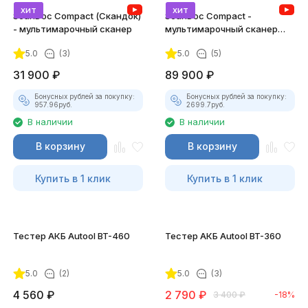
хит
хит
ScanDoc Compact (Скандок)
ScanDoc Compact -
- мультимарочный сканер
мультимарочный сканер
(Полный)
5.0
(3)
5.0
(5)
31 900
₽
89 900
₽
Бонусных рублей за покупку:
Бонусных рублей за покупку:
957.96
руб.
2699.7
руб.
В наличии
В наличии
В корзину
В корзину
Купить в 1 клик
Купить в 1 клик
Тестер АКБ Autool BT-460
Тестер АКБ Autool BT-360
5.0
(2)
5.0
(3)
4 560
₽
2 790
₽
3 400
₽
-18%