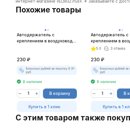
интернет-магазине «ELM327rus». ✈ Заказывайте с дост
Похожие товары
Автодержатель с
Автодержатель с
креплением в воздуховод
креплением в воз
магнитный золотистый
магнитный графи
5.0
3 отзыва
230
₽
230
₽
Бонусных рублей за покупку:
6.91
Бонусных рублей за 
руб.
руб.
В наличии
В наличии
В корзину
В 
Купить в 1 клик
Купить в 1 к
C этим товаром также поку