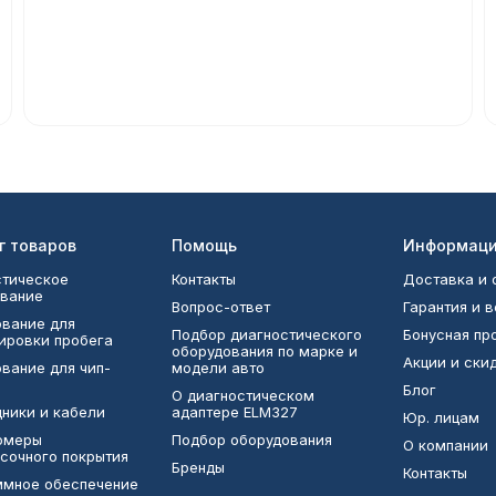
г товаров
Помощь
Информац
тическое
Контакты
Доставка и 
вание
Вопрос-ответ
Гарантия и 
вание для
Подбор диагностического
Бонусная п
ировки пробега
оборудования по марке и
Акции и ски
вание для чип-
модели авто
Блог
О диагностическом
ники и кабели
адаптере ELM327
Юр. лицам
омеры
Подбор оборудования
О компании
сочного покрытия
Бренды
Контакты
ммное обеспечение