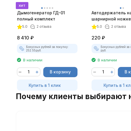
хит
Дымогенератор ГД-01
Автодержатель н
полный комплект
шарнирной ножке
магнитный сереб
5.0
2 отзыва
5.0
2 отзыва
8 410
₽
220
₽
Бонусных рублей за покупку:
Бонусных рублей за 
252.55
руб.
руб.
В наличии
В наличии
В корзину
В 
Купить в 1 клик
Купить в 1 к
Почему клиенты выбирают 