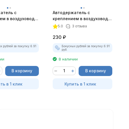
атель с
Автодержатель с
А
ем в воздуховод
креплением в воздуховод
ш
й золотистый
магнитный графитовый
м
5.0
3 отзыва
230
₽
х рублей за покупку:
6.91
Бонусных рублей за покупку:
6.91
руб.
чии
В наличии
В корзину
В корзину
ть в 1 клик
Купить в 1 клик