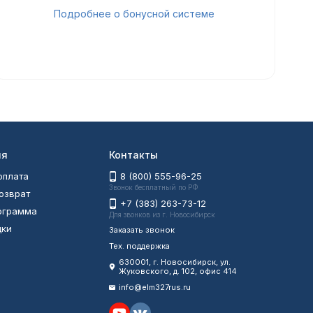
Подробнее о бонусной системе
ия
Контакты
оплата
8 (800) 555-96-25
Звонок бесплатный по РФ
возврат
+7 (383) 263-73-12
рограмма
Для звонков из г. Новосибирск
дки
Заказать звонок
Тех. поддержка
630001
, г.
Новосибирск
,
ул.
Жуковского, д. 102, офис 414
info@elm327rus.ru