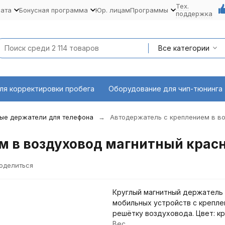
Тех.
лата
Бонусная программа
Юр. лицам
Программы
поддержка
Все категории
ля корректировки пробега
Оборудование для чип-тюнинга
ые держатели для телефона
Автодержатель с креплением в в
м в воздуховод магнитный крас
оделиться
Круглый магнитный держатель
мобильных устройств с крепле
решётку воздуховода. Цвет: кр
Вес