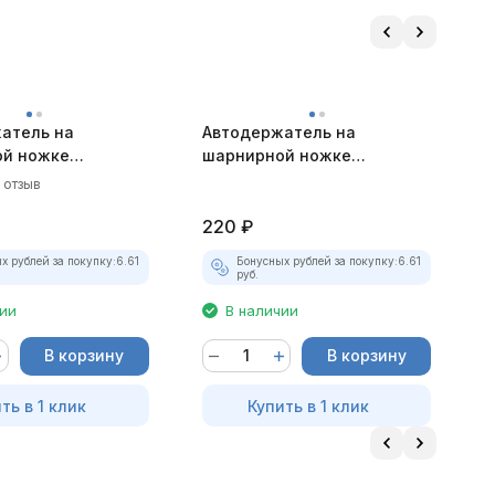
атель на
Автодержатель на
А
й ножке
шарнирной ножке
ш
й золотистый
магнитный чёрный
м
1 отзыв
220
₽
х рублей за покупку:
6.61
Бонусных рублей за покупку:
6.61
руб.
чии
В наличии
В корзину
В корзину
ть в 1 клик
Купить в 1 клик