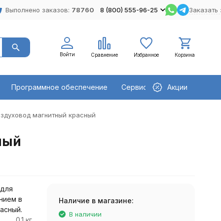
Выполнено заказов:
78760
8 (800) 555-96-25
Заказать 
Войти
Сравнение
Избранное
Корзина
Программное обеспечение
Сервисное оборудование
Акции
оздуховод магнитный красный
ный
 для
нием в
Наличие в магазине:
асный.
В наличии
0.1 кг