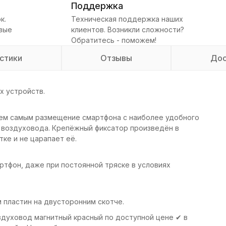
Поддержка
к.
Техническая поддержка наших
овые
клиентов. Возникли сложности?
Обратитесь - поможем!
стики
Отзывы
Дос
х устройств.
тем самым размещение смартфона с наиболее удобного
у воздуховода. Крепёжный фиксатор произведён в
ке и не царапает её.
фон, даже при постоянной тряске в условиях
м пластин на двусторонним скотче.
овод магнитный красный по доступной цене ✔ в