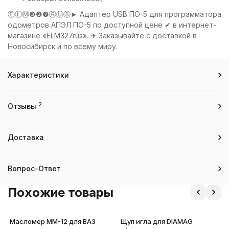
ⒺⓁⓂ❸❷❼ⓇⓊⓈ► Адаптер USB ПО-5 для программатора
одометров АПЭЛ ПО-5 по доступной цене ✔ в интернет-
магазине «ELM327rus». ✈ Заказывайте с доставкой в
Новосибирск и по всему миру.
Характеристики
2
Отзывы
Доставка
Вопрос-Ответ
Похожие товары
Масломер ММ-12 для ВАЗ
Щуп игла для DIAMAG