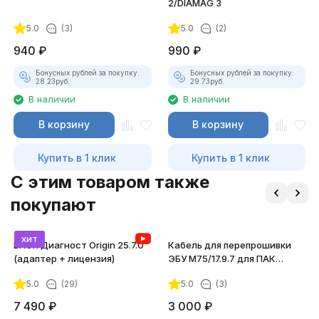
2/DIAMAG 3
5.0
(3)
5.0
(2)
940
₽
990
₽
Бонусных рублей за покупку:
Бонусных рублей за покупку:
28.23
руб.
29.73
руб.
В наличии
В наличии
В корзину
В корзину
Купить в 1 клик
Купить в 1 клик
C этим товаром также
покупают
хит
ВАСЯ Диагност Origin 25.7.0
Кабель для перепрошивки
(адаптер + лицензия)
ЭБУ М75/17.9.7 для ПАК
"Загрузчик v.3"
5.0
(29)
5.0
(3)
7 490
₽
3 000
₽