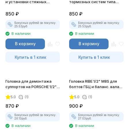
и установки стяжных
тормозных систем типа
пружин колодок
"bendix" 5-гранная
барабанных тормозов JTC-
1/2"х14мм JTC-1527
850
₽
850
₽
1944
Бонусных рублей за покупку:
Бонусных рублей за покупку:
25.53
руб.
25.53
руб.
В наличии
В наличии
В корзину
В корзину
Купить в 1 клик
Купить в 1 клик
Головка для демонтажа
Головка RIBE 1/2" M8S для
суппортов на PORSCHE 1/2"
болтов ГБЦ и баланс. вала
DR, 15 ммx10PT, длина 30
JTC-4918
5.0
(1)
5.0
(1)
мм. JTC-4599
870
₽
900
₽
Бонусных рублей за покупку:
Бонусных рублей за покупку:
26.13
руб.
27.03
руб.
В наличии
В наличии