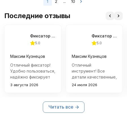
1
2
...
10
Последние отзывы
Фиксатор шкива распредвала (Subaru) JTC-4409
Фиксатор распредвала для установки фаз ГРМ (Renault) JTC-4925
5.0
5.0
Максим Кузнецов
Максим Кузнецов
Отличный фиксатор!
Отличный
Удобно пользоваться,
инструмент! Все
надёжно фиксирует
детали качественные,
шкив распредвала
хорошо подогнаны
3 августа 2026
24 июля 2026
при ремонте
друг к другу.
двигателя Subaru.
Установил фазы ГРМ
Покупкой очень
быстро и без
Читать все
доволен.
проблем.