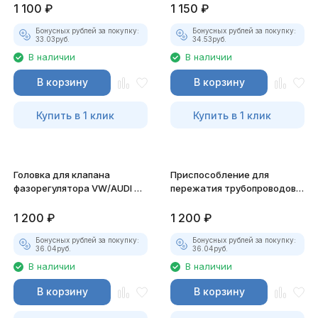
1 100
₽
1 150
₽
Бонусных рублей за покупку:
Бонусных рублей за покупку:
33.03
руб.
34.53
руб.
В наличии
В наличии
В корзину
В корзину
Купить в 1 клик
Купить в 1 клик
Головка для клапана
Приспособление для
фазорегулятора VW/AUDI дв.
пережатия трубопроводов
1.8, 2.0 TFSI JTC-6701
топливной, тормозной и
вакуумной системы JTC-
1 200
₽
1 200
₽
1342
Бонусных рублей за покупку:
Бонусных рублей за покупку:
36.04
руб.
36.04
руб.
В наличии
В наличии
В корзину
В корзину