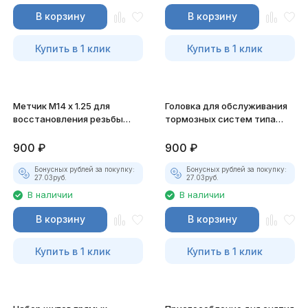
В корзину
В корзину
Купить в 1 клик
Купить в 1 клик
Метчик M14 x 1.25 для
Головка для обслуживания
восстановления резьбы
тормозных систем типа
свечных отверстий JTC-
"girling" с насадкой
1618
1/2"х10мм JTC-1365
900
₽
900
₽
Бонусных рублей за покупку:
Бонусных рублей за покупку:
27.03
руб.
27.03
руб.
В наличии
В наличии
В корзину
В корзину
Купить в 1 клик
Купить в 1 клик