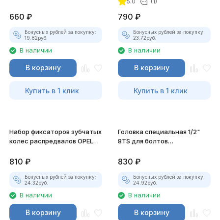
5.0
(1)
660
₽
790
₽
покупателей
Бонусных рублей за покупку:
Бонусных рублей за покупку:
19.82
руб.
23.72
руб.
В наличии
В наличии
В корзину
В корзину
Купить в 1 клик
Купить в 1 клик
Набор фиксаторов зубчатых
Головка специальная 1/2"
колес распредвалов OPEL
8TS для болтов
1.6 16V JTC-4712P
балансировочного вала
(NISSAN) JTC-4948
810
₽
830
₽
Бонусных рублей за покупку:
Бонусных рублей за покупку:
24.32
руб.
24.92
руб.
В наличии
В наличии
В корзину
В корзину