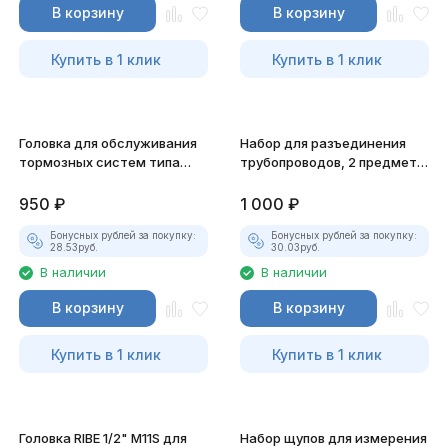
В корзину
В корзину
Купить в 1 клик
Купить в 1 клик
Головка для обслуживания
Набор для разъединения
тормозных систем типа
трубопроводов, 2 предмета
"bendix" 5-гранная
JTC-1253
1/2"х19мм JTC-1366
950
₽
1 000
₽
Бонусных рублей за покупку:
Бонусных рублей за покупку:
28.53
руб.
30.03
руб.
В наличии
В наличии
В корзину
В корзину
Купить в 1 клик
Купить в 1 клик
Головка RIBE 1/2" M11S для
Набор щупов для измерения