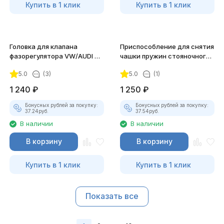
Купить в 1 клик
Купить в 1 клик
Головка для клапана
Приспособление для снятия
фазорегулятора VW/AUDI дв.
чашки пружин стояночного
1.8, 2.0 TFSI 2016- JTC-6702
тормоза JTC-4487
5.0
(3)
5.0
(1)
1 240
₽
1 250
₽
Бонусных рублей за покупку:
Бонусных рублей за покупку:
37.24
руб.
37.54
руб.
В наличии
В наличии
В корзину
В корзину
Купить в 1 клик
Купить в 1 клик
Показать все