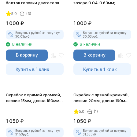
болтов головки двигателя
зазора 0.04-0.63мм;
NISSAN, Renault JTC-4249
0,0015"-0,025" JTC-4289
5.0
(3)
1 000
₽
1 000
₽
Бонусных рублей за покупку:
Бонусных рублей за покупку:
30.03
руб.
30.03
руб.
В наличии
В наличии
В корзину
В корзину
Купить в 1 клик
Купить в 1 клик
Скребок с прямой кромкой,
Скребок с прямой кромкой,
лезвие 15мм, длина 180мм
лезвие 20мм, длина 190мм
JTC-1504
JTC-1505
5.0
(1)
1 050
₽
1 050
₽
Бонусных рублей за покупку:
Бонусных рублей за покупку:
31.53
руб.
31.53
руб.