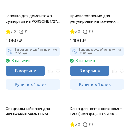
Головка для демонтажа
Приспособление для
суппортов на PORSCHE 1/2"
регулировки натяжения
DR, 20 ммx10PT, длина 38
ремня ГРМ (MITSUBISHI) JTC-
5.0
(1)
5.0
(1)
мм. JTC-4598
1211
1 050
₽
1 100
₽
Бонусных рублей за покупку:
Бонусных рублей за покупку:
31.53
руб.
33.03
руб.
В наличии
В наличии
В корзину
В корзину
Купить в 1 клик
Купить в 1 клик
Специальный ключ для
Ключ для натяжения ремня
натяжения ремня ГРМ
ГРМ (GM/Opel) JTC-4485
(GM/Opel) JTC-4486
5.0
(1)