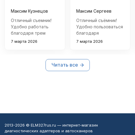
Максим Кузнецов
Максим Сергеев
Отличный съемник!
Отличный съёмник!
Удобно работать
Удобно пользоваться
благодаря трем
благодаря
поворотным захватам
поворотным
7 марта 2026
7 марта 2026
– фиксация идеальная.
захватам, которые
Конструкция
легко регулируются
надежная,
под нужный диаметр.
Читать все
справляется со всеми
Материал прочный,
задачами легко.
держит нагрузку
отлично.
2013-2026 © ELM327rus.ru — интернет-магазин
диагностических адаптеров и автосканеров