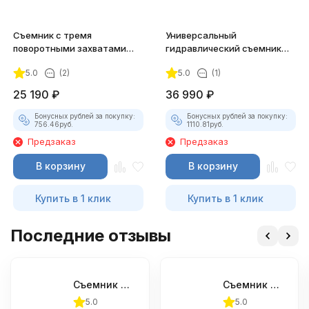
Съемник с тремя
Универсальный
поворотными захватами
гидравлический съемник
Jonnesway AE310038
Jonnesway AE310002
5.0
(2)
5.0
(1)
25 190
₽
36 990
₽
Бонусных рублей за покупку:
Бонусных рублей за покупку:
756.46
руб.
1110.81
руб.
Предзаказ
Предзаказ
В корзину
В корзину
Купить в 1 клик
Купить в 1 клик
Последние отзывы
Съемник с тремя поворотными захватами Jonnesway AE310034
Съемник с двумя поворотными захватами Jonnesway AE310032
5.0
5.0