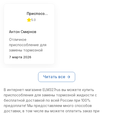
Приспособление для замены тормозной жидкости с магнитным держателем JTC-4810
5.0
Антон Смирнов
Отличное
приспособление для
замены тормозной
жидкости! Удобный
7 марта 2026
магнитный
держатель,
качественная сборка
Читать все
и надежный
силиконовый шланг.
Рекомендую всем
В интернет-магазине ELM327rus вы можете купить
автолюбителям.
приспособления для замены тормозной жидкости с
бесплатной доставкой по всей России при 100%
предоплате! Мы предоставляем много способов
доставки, в том числе вы можете оплатить заказ при