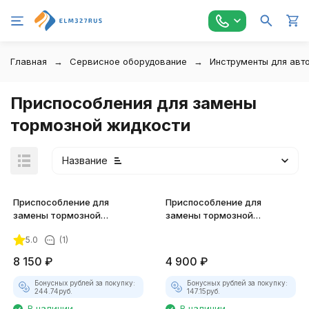
Главная
Сервисное оборудование
Инструменты для авт
Приспособления для замены
тормозной жидкости
Название
Приспособление для
Приспособление для
замены тормозной
замены тормозной
жидкости с магнитным
жидкости, 1л. JTC-1026
5.0
(1)
держателем JTC-4810
8 150
₽
4 900
₽
покупателей
Бонусных рублей за покупку:
Бонусных рублей за покупку:
244.74
руб.
147.15
руб.
В наличии
В наличии