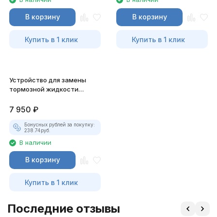
В корзину
В корзину
Купить в 1 клик
Купить в 1 клик
Устройство для замены
тормозной жидкости
ручное, объём 3 л. JTC-
JW0901
7 950
₽
Бонусных рублей за покупку:
238.74
руб.
В наличии
В корзину
Купить в 1 клик
Последние отзывы