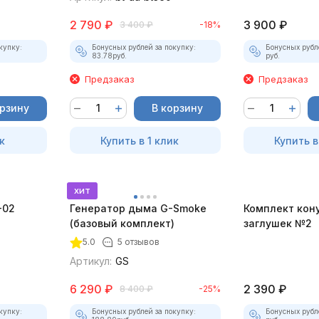
2 790
₽
3 900
₽
3 400
₽
-18%
купку:
Бонусных рублей за покупку:
Бонусных рубл
83.78
руб.
руб.
Предзаказ
Предзаказ
орзину
В корзину
к
Купить в 1 клик
Купить в
хит
-02
Генератор дыма G-Smoke
Комплект кон
(базовый комплект)
заглушек №2
5.0
5 отзывов
Артикул:
GS
6 290
₽
2 390
₽
8 400
₽
-25%
купку:
Бонусных рублей за покупку:
Бонусных рубл