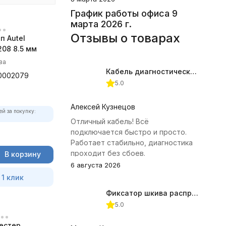
График работы офиса 9
марта 2026 г.
Отзывы о товарах
п Autel
08 8.5 мм
ва
Кабель диагностический ГАЗ 24 для АВТОАС
0002079
5.0
Алексей Кузнецов
ей за покупку:
Отличный кабель! Всё
подключается быстро и просто.
Работает стабильно, диагностика
проходит без сбоев.
В корзину
6 августа 2026
 1 клик
Фиксатор шкива распредвала (Subaru) JTC-4409
5.0
естер