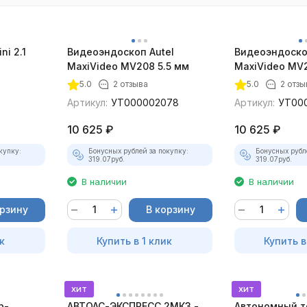
ni 2.1
Видеоэндоскоп Autel
Видеоэндоско
MaxiVideo MV208 5.5 мм
MaxiVideo MV2
5.0
2 отзыва
5.0
2 отзы
Артикул:
УТ000002078
Артикул:
УТ00
10 625
₽
10 625
₽
купку:
Бонусных рублей за покупку:
Бонусных рубл
319.07
руб.
319.07
руб.
В наличии
В наличии
орзину
В корзину
к
Купить в 1 клик
Купить в
хит
хит
р-
АВТОАС-ЭКСПРЕСС 2МК3 -
Автономный т