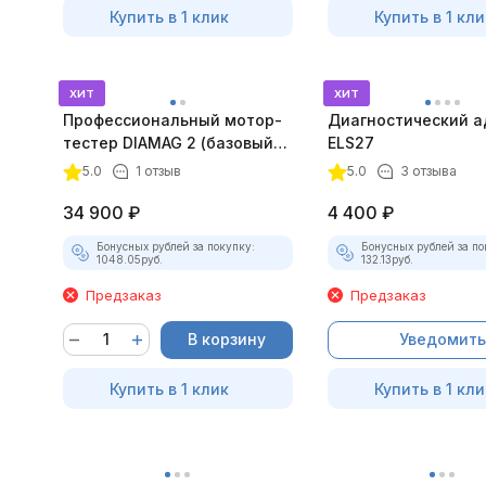
Купить в 1 клик
Купить в 1 кли
хит
хит
Профессиональный мотор-
Диагностический а
тестер DIAMAG 2 (базовый
ELS27
комплект)
5.0
1 отзыв
5.0
3 отзыва
34 900
₽
4 400
₽
Бонусных рублей за покупку:
Бонусных рублей за по
1048.05
руб.
132.13
руб.
Предзаказ
Предзаказ
В корзину
Уведомить
Купить в 1 клик
Купить в 1 кли