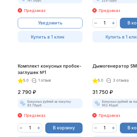
147.15
руб.
229.13
руб.
Предзаказ
Предзаказ
Уведомить
В к
Купить в 1 клик
Купить в 1 кли
Комплект конусных пробок-
Дымогенератор SM
заглушек №1
5.0
1 отзыв
5.0
3 отзыва
2 790
₽
31 750
₽
Бонусных рублей за покупку:
Бонусных рублей за по
83.78
руб.
953.45
руб.
Предзаказ
Предзаказ
В корзину
В к