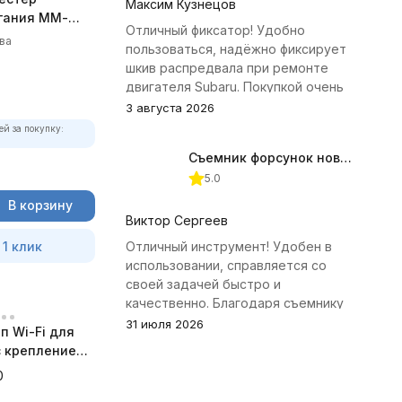
Максим Кузнецов
гания ММ-
Отличный фиксатор! Удобно
олный
ва
пользоваться, надёжно фиксирует
шкив распредвала при ремонте
двигателя Subaru. Покупкой очень
доволен.
3 августа 2026
ей за покупку:
Съемник форсунок новых дизельных двигателей Jonnesway
5.0
В корзину
Виктор Сергеев
 1 клик
Отличный инструмент! Удобен в
использовании, справляется со
своей задачей быстро и
качественно. Благодаря съемнику
удалось избежать лишних хлопот с
31 июля 2026
п Wi-Fi для
демонтажем головки блока
 с креплением
цилиндров.
а
0