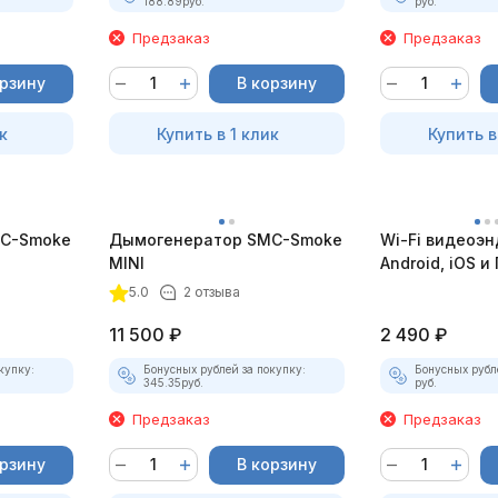
188.89
руб.
руб.
Предзаказ
Предзаказ
орзину
В корзину
к
Купить в 1 клик
Купить в
C-Smoke
Дымогенератор SMC-Smoke
Wi-Fi видеоэн
MINI
Android, iOS и 
насадками
5.0
2 отзыва
11 500
₽
2 490
₽
купку:
Бонусных рублей за покупку:
Бонусных рубл
345.35
руб.
руб.
Предзаказ
Предзаказ
орзину
В корзину