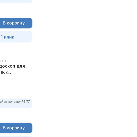
В корзину
 1 клик
доскоп для
ПК с
ей за покупку:
74.77
В корзину