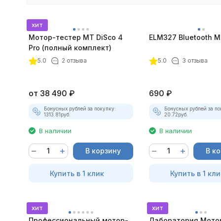
хит
Мотор-тестер MT DiSco 4
ELM327 Bluetooth Mi
Pro (полный комплект)
покупателей
5.0
2 отзыва
5.0
3 отзыва
от
38 490
₽
690
₽
Бонусных рублей за покупку:
Бонусных рублей за по
1313.81
руб.
20.72
руб.
В наличии
В наличии
В корзину
В к
Купить в 1 клик
Купить в 1 кли
хит
хит
Профессиональный мотор-
Лаборатория Мото