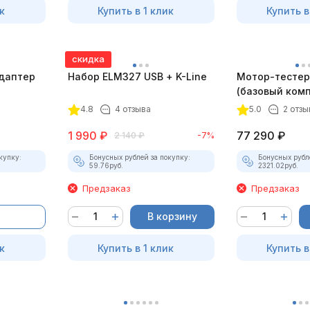
к
Купить в 1 клик
Купить в
скидка
даптер
Набор ELM327 USB + K-Line
Мотор-тестер 
(базовый комп
4.8
4 отзыва
5.0
2 отзы
1 990
₽
77 290
₽
2 140
₽
-7%
купку:
Бонусных рублей за покупку:
Бонусных рубл
59.76
руб.
2321.02
руб.
Предзаказ
Предзаказ
В корзину
к
Купить в 1 клик
Купить в