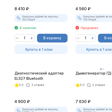
8 410
₽
4 560
₽
Бонусных рублей за покупку:
Бонусных рублей за по
252.55
руб.
136.94
руб.
В наличии
Предзаказ
В корзину
В к
Купить в 1 клик
Купить в 1 кли
Диагностический адаптер
Дымогенератор ГД
ELS27 Bluetooth
5.0
3 отзыва
5.0
2 отзыва
4 900
₽
7 630
₽
Бонусных рублей за покупку:
Бонусных рублей за по