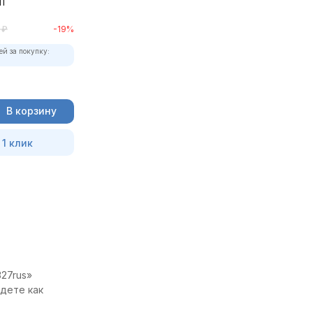
1
₽
-19%
ей за покупку:
В корзину
 1 клик
27rus»
йдете как