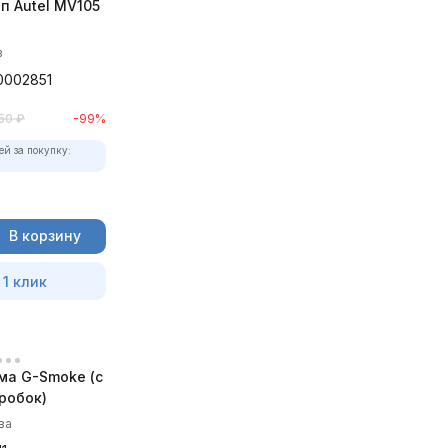
п Autel MV105
в
0002851
50
₽
-99%
ей за покупку:
В корзину
 1 клик
ма G-Smoke (c
робок)
ва