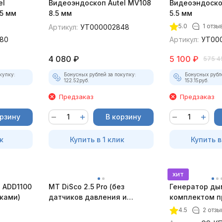
el
Видеоэндоскоп Autel MV108
Видеоэндоско
5 мм
8.5 мм
5.5 мм
5.0
1 отзы
Артикул:
УТ000002848
80
Артикул:
УТ00
4 080
₽
5 100
₽
575 4
купку:
Бонусных рублей за покупку:
Бонусных рубл
122.52
руб.
153.15
руб.
Предзаказ
Предзаказ
орзину
В корзину
к
Купить в 1 клик
Купить в
хит
 ADD1100
MT DiSco 2.5 Pro (без
Генератор ды
дками)
датчиков давления и
комплектом п
разрежения)
4.5
2 отзы