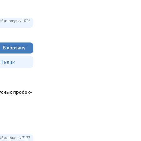
ей за покупку:
117.12
В корзину
 1 клик
усных пробок-
ей за покупку:
71.77