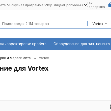
Тех.
лата
Бонусная программа
Юр. лицам
Программы
поддержка
Vortex
ля корректировки пробега
Оборудование для чип-тюнинга
рке и модели авто
Vortex
ие для Vortex