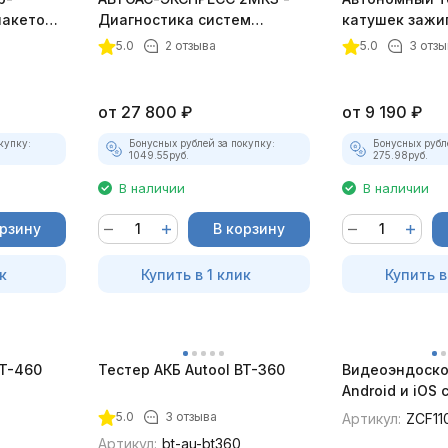
пакетом
Диагностика систем
катушек зажи
зажигания
ТК-01 (v2) (п
5.0
2 отзыва
5.0
3 отзы
комплект)
от
27 800
₽
от
9 190
₽
купку:
Бонусных рублей за покупку:
Бонусных рубл
1049.55
руб.
275.98
руб.
В наличии
В наличии
орзину
В корзину
к
Купить в 1 клик
Купить в
BT-460
Тестер АКБ Autool BT-360
Видеоэндоско
Android и iOS
для смартфон
5.0
3 отзыва
Артикул:
ZCF11
Артикул:
bt-au-bt360