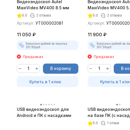
Видеоэндоскоп Autel
Видеоэндоскоп Aut
MaxiVideo MV400 8.5 мм
MaxiVideo MV400 5.
5.0
2 отзыва
5.0
2 отзыва
Артикул:
УТ000002081
Артикул:
УТ0000020
11 050
₽
11 900
₽
Бонусных рублей за покупку:
Бонусных рублей за по
331.83
руб.
357.36
руб.
Предзаказ
Предзаказ
В корзину
В к
Купить в 1 клик
Купить в 1 кли
USB видеоэндоскоп для
USB видеоэндоскоп
Android и ПК с насадками
на базе ПК (с наса
5.0
1 отзыв