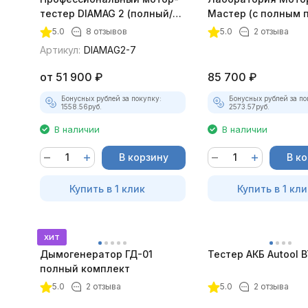
тестер DIAMAG 2 (полный/
Мастер (с полным 
максимальный комплект)
лицензий)
5.0
8 отзывов
5.0
2 отзыва
Артикул:
DIAMAG2-7
от
51 900
₽
85 700
₽
Бонусных рублей за покупку:
Бонусных рублей за по
1558.56
руб.
2573.57
руб.
В наличии
В наличии
В корзину
В к
Купить в 1 клик
Купить в 1 кли
хит
Дымогенератор ГД-01
Тестер АКБ Autool 
полный комплект
5.0
2 отзыва
5.0
2 отзыва