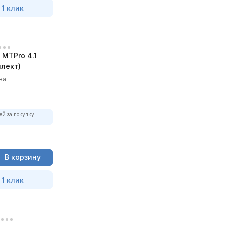
 1 клик
MTPro 4.1
лект)
ва
ей за покупку:
В корзину
 1 клик