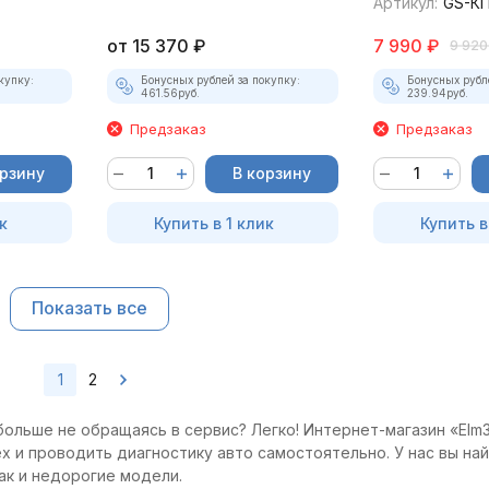
Артикул:
GS-КП
от
15 370
₽
7 990
₽
9 920
купку:
Бонусных рублей за покупку:
Бонусных рубл
461.56
руб.
239.94
руб.
Предзаказ
Предзаказ
орзину
В корзину
к
Купить в 1 клик
Купить в
Показать все
1
2
больше не обращаясь в сервис? Легко! Интернет-магазин «Elm3
x и проводить диагностику авто самостоятельно. У нас вы на
ак и недорогие модели.