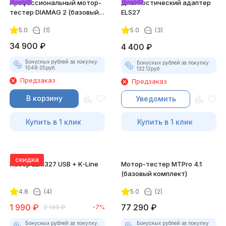
Профессиональный мотор-
Диагностический адаптер
тестер DIAMAG 2 (базовый
ELS27
комплект)
5.0
(1)
5.0
(3)
34 900
₽
4 400
₽
Бонусных рублей за покупку:
Бонусных рублей за покупку:
1048.05
руб.
132.13
руб.
Предзаказ
Предзаказ
В корзину
Уведомить
Купить в 1 клик
Купить в 1 клик
скидка
Набор ELM327 USB + K-Line
Мотор-тестер MTPro 4.1
(базовый комплект)
4.8
(4)
5.0
(2)
1 990
₽
77 290
₽
2 140
₽
-7%
Бонусных рублей за покупку:
Бонусных рублей за покупку: