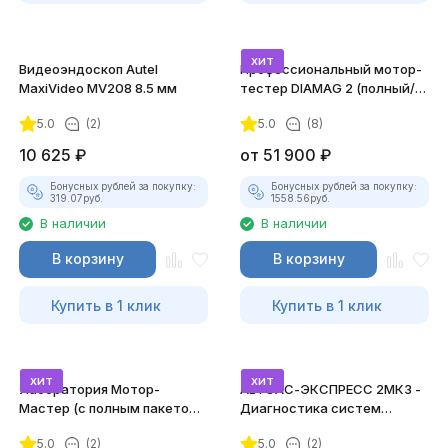
хит
Видеоэндоскоп Autel
Профессиональный мотор-
MaxiVideo MV208 8.5 мм
тестер DIAMAG 2 (полный/
максимальный комплект)
5.0
(2)
5.0
(8)
10 625
₽
от
51 900
₽
Бонусных рублей за покупку:
Бонусных рублей за покупку:
319.07
руб.
1558.56
руб.
В наличии
В наличии
В корзину
В корзину
Купить в 1 клик
Купить в 1 клик
хит
хит
Лаборатория Мотор-
АВТОАС-ЭКСПРЕСС 2МК3 -
Мастер (с полным пакетом
Диагностика систем
лицензий)
зажигания
5.0
(2)
5.0
(2)