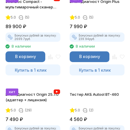
ScanDoc Compact -
ВАСЯ Диагност Origin Plus
мультимарочный сканер
(Полный)
5.0
(5)
5.0
(5)
89 900
₽
7 990
₽
Бонусных рублей за покупку:
Бонусных рублей за покупку:
2699.7
руб.
239.94
руб.
В наличии
В наличии
В корзину
В корзину
Купить в 1 клик
Купить в 1 клик
хит
ВАСЯ Диагност Origin 25.7.0
Тестер АКБ Autool BT-460
(адаптер + лицензия)
5.0
(29)
5.0
(2)
7 490
₽
4 560
₽
Бонусных рублей за покупку:
Бонусных рублей за покупку: