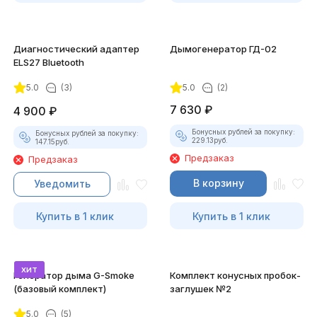
Диагностический адаптер
Дымогенератор ГД-02
ELS27 Bluetooth
5.0
(3)
5.0
(2)
7 630
₽
4 900
₽
Бонусных рублей за покупку:
Бонусных рублей за покупку:
229.13
руб.
147.15
руб.
Предзаказ
Предзаказ
В корзину
Уведомить
Купить в 1 клик
Купить в 1 клик
хит
Генератор дыма G-Smoke
Комплект конусных пробок-
(базовый комплект)
заглушек №2
5.0
(5)