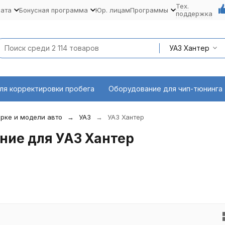
Тех.
лата
Бонусная программа
Юр. лицам
Программы
поддержка
УАЗ Хантер
ля корректировки пробега
Оборудование для чип-тюнинга
рке и модели авто
УАЗ
УАЗ Хантер
ние для УАЗ Хантер