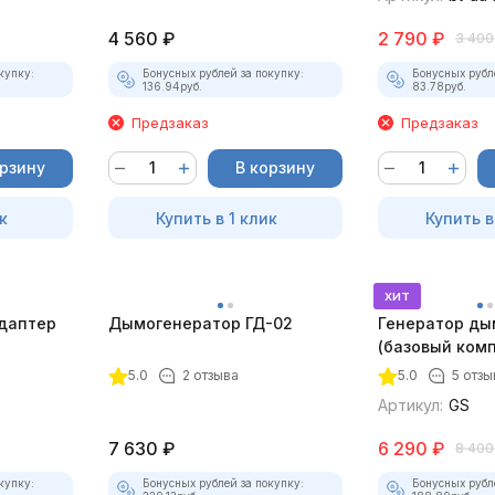
4 560
₽
2 790
₽
3 400
купку:
Бонусных рублей за покупку:
Бонусных рубл
136.94
руб.
83.78
руб.
Предзаказ
Предзаказ
орзину
В корзину
к
Купить в 1 клик
Купить в
хит
даптер
Дымогенератор ГД-02
Генератор ды
(базовый комп
5.0
2 отзыва
5.0
5 отзы
Артикул:
GS
7 630
₽
6 290
₽
8 400
купку:
Бонусных рублей за покупку:
Бонусных рубл