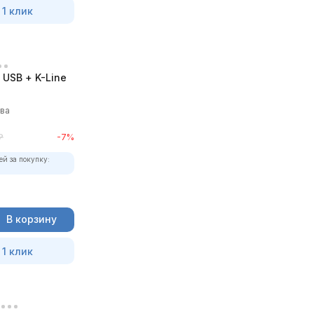
 1 клик
USB + K-Line
ыва
₽
-7%
ей за покупку:
В корзину
 1 клик