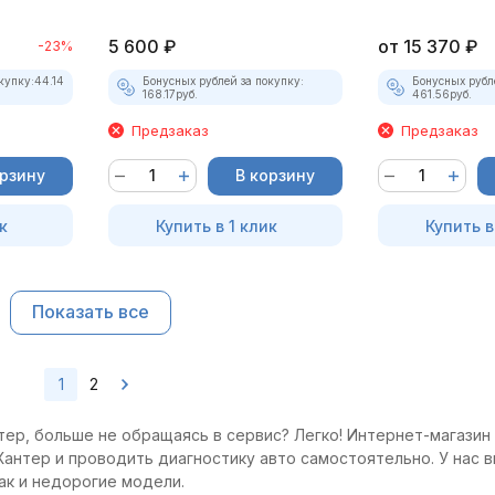
5 600
₽
от
15 370
₽
-23%
купку:
44.14
Бонусных рублей за покупку:
Бонусных рубл
168.17
руб.
461.56
руб.
Предзаказ
Предзаказ
орзину
В корзину
к
Купить в 1 клик
Купить в
Показать все
1
2
ер, больше не обращаясь в сервис? Легко! Интернет-магазин 
антер и проводить диагностику авто самостоятельно. У нас в
ак и недорогие модели.