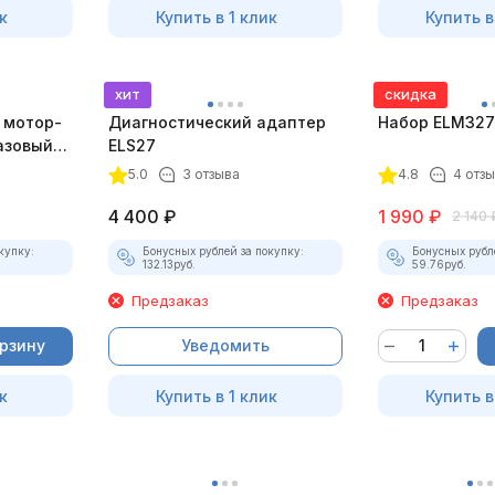
к
Купить в 1 клик
Купить в
хит
скидка
 мотор-
Диагностический адаптер
Набор ELM327 
азовый
ELS27
5.0
3 отзыва
4.8
4 отз
4 400
₽
1 990
₽
2 140
купку:
Бонусных рублей за покупку:
Бонусных рубл
132.13
руб.
59.76
руб.
Предзаказ
Предзаказ
орзину
Уведомить
к
Купить в 1 клик
Купить в