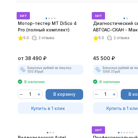
хит
хит
Мотор-тестер MT DiSco 4
Диагностический с
Pro (полный комплект)
АВТОАС-СКАН - Мак
покупателей
5.0
2 отзыва
5.0
2 отзыва
от
38 490
₽
45 500
₽
Бонусных рублей за покупку:
Бонусных рублей за по
1313.81
руб.
1366.37
руб.
В наличии
В наличии
В корзину
В к
Купить в 1 клик
Купить в 1 кли
хит
Видеоэндоскоп Autel
Профессиональный