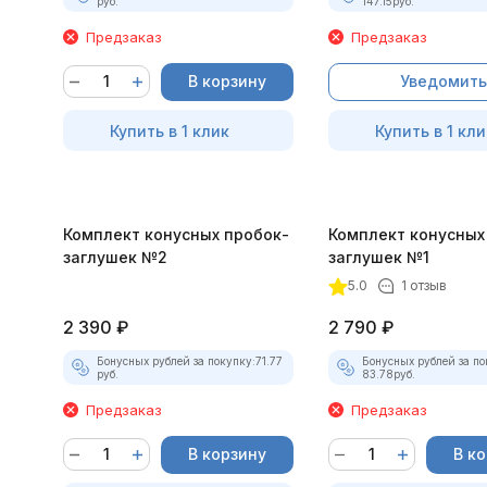
руб.
147.15
руб.
Предзаказ
Предзаказ
В корзину
Уведомить
Купить в 1 клик
Купить в 1 кли
Комплект конусных пробок-
Комплект конусных
заглушек №2
заглушек №1
5.0
1 отзыв
2 390
₽
2 790
₽
Бонусных рублей за покупку:
71.77
Бонусных рублей за по
руб.
83.78
руб.
Предзаказ
Предзаказ
В корзину
В к