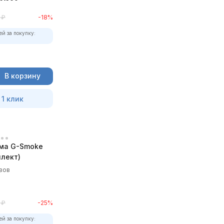
₽
-18%
ей за покупку:
В корзину
 1 клик
ма G-Smoke
лект)
вов
₽
-25%
ей за покупку: