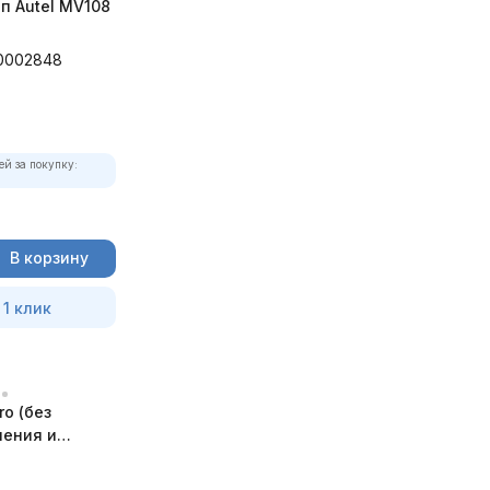
п Autel MV108
0002848
ей за покупку:
В корзину
 1 клик
ro (без
ления и