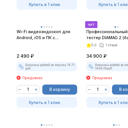
Купить в 1 клик
Купить в 1 кли
хит
Wi-Fi видеоэндоскоп для
Профессиональный
Android, iOS и ПК с
тестер DIAMAG 2 (б
насадками
комплект)
5.0
1 отзыв
2 490
₽
34 900
₽
Бонусных рублей за покупку:
74.77
Бонусных рублей за по
руб.
1048.05
руб.
Предзаказ
Предзаказ
В корзину
В к
Купить в 1 клик
Купить в 1 кли