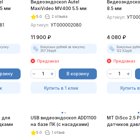
el
Видеоэндоскоп Autel
Видеоэндоско
.5 мм
MaxiVideo MV400 5.5 мм
8.5 мм
5.0
2 отзыва
Артикул:
УТ00
81
Артикул:
УТ000002080
11 900
₽
4 080
₽
купку:
Бонусных рублей за покупку:
Бонусных рубл
357.36
руб.
122.52
руб.
Предзаказ
Предзаказ
орзину
В корзину
к
Купить в 1 клик
Купить в
 для
USB видеоэндоскоп ADD1100
MT DiSco 2.5 P
адками
на базе ПК (с насадками)
датчиков дав
разрежения)
5.0
1 отзыв