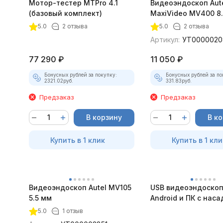
Мотор-тестер MTPro 4.1
Видеоэндоскоп Aut
(базовый комплект)
MaxiVideo MV400 8
5.0
2 отзыва
5.0
2 отзыва
Артикул:
УТ0000020
77 290
₽
11 050
₽
Бонусных рублей за покупку:
Бонусных рублей за по
2321.02
руб.
331.83
руб.
Предзаказ
Предзаказ
В корзину
В к
Купить в 1 клик
Купить в 1 кли
Видеоэндоскоп Autel MV105
USB видеоэндоскоп
5.5 мм
Android и ПК с нас
5.0
1 отзыв