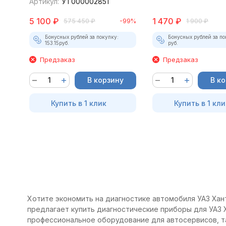
Артикул:
УТ000002851
5 100
₽
1 470
₽
575 450
₽
-99%
1 900
₽
Бонусных рублей за покупку:
Бонусных рублей за по
153.15
руб.
руб.
Предзаказ
Предзаказ
В корзину
В к
Купить в 1 клик
Купить в 1 кли
Хотите экономить на диагностике автомобиля УАЗ Хант
предлагает купить диагностические приборы для УАЗ Х
профессиональное оборудование для автосервисов, т