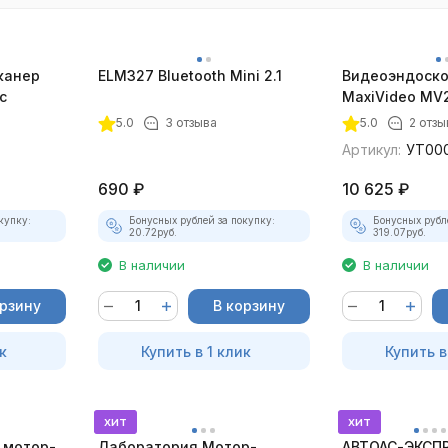
канер
ELM327 Bluetooth Mini 2.1
Видеоэндоско
с
MaxiVideo MV2
5.0
3 отзыва
5.0
2 отзы
Артикул:
УТ00
690
₽
10 625
₽
купку:
Бонусных рублей за покупку:
Бонусных рубл
20.72
руб.
319.07
руб.
В наличии
В наличии
орзину
В корзину
к
Купить в 1 клик
Купить в
хит
хит
 мотор-
Лаборатория Мотор-
АВТОАС-ЭКСПР