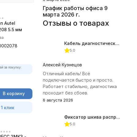
График работы офиса 9
марта 2026 г.
Отзывы о товарах
п Autel
08 5.5 мм
ва
Кабель диагностический ГАЗ 24 для АВТОАС
0002078
5.0
Алексей Кузнецов
ей за покупку:
Отличный кабель! Всё
подключается быстро и просто.
Работает стабильно, диагностика
проходит без сбоев.
В корзину
6 августа 2026
 1 клик
Фиксатор шкива распредвала (Subaru) JTC-4409
5.0
ЕСС 2МК3 -