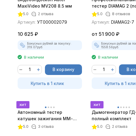
MaxiVideo MV208 8.5 мм
тестер DIAMAG 2 (п
максимальный ком
5.0
2 отзыва
5.0
8 отзывов
Артикул:
УТ000002079
Артикул:
DIAMAG2-7
10 625
₽
от
51 900
₽
Бонусных рублей за покупку:
Бонусных рублей за по
319.07
руб.
1558.56
руб.
В наличии
В наличии
В корзину
В к
Купить в 1 клик
Купить в 1 кли
хит
хит
Автономный тестер
Дымогенератор ГД
катушек зажигания ММ-
полный комплект
ТК-01 (v2) (полный
5.0
3 отзыва
5.0
2 отзыва
комплект)