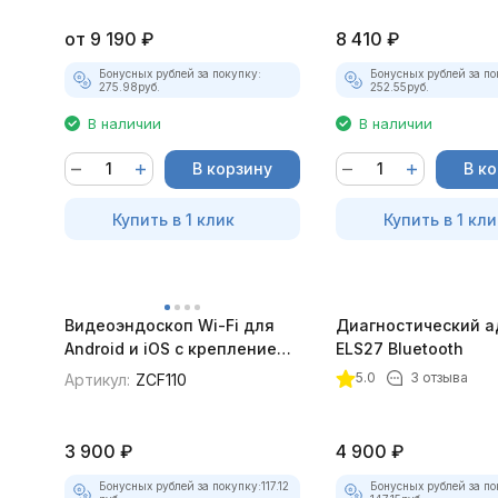
от
9 190
₽
8 410
₽
Бонусных рублей за покупку:
Бонусных рублей за по
275.98
руб.
252.55
руб.
В наличии
В наличии
В корзину
В к
Купить в 1 клик
Купить в 1 кли
Видеоэндоскоп Wi-Fi для
Диагностический а
Android и iOS с креплением
ELS27 Bluetooth
для смартфона
5.0
3 отзыва
Артикул:
ZCF110
3 900
₽
4 900
₽
Бонусных рублей за покупку:
117.12
Бонусных рублей за по