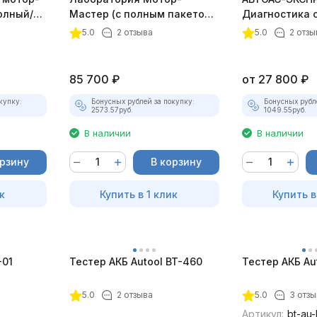
олный/
Мастер (с полным пакетом
Диагностика 
плект)
лицензий)
зажигания
5.0
2 отзыва
5.0
2 отзы
85 700
₽
от
27 800
₽
купку:
Бонусных рублей за покупку:
Бонусных рубл
2573.57
руб.
1049.55
руб.
В наличии
В наличии
орзину
В корзину
к
Купить в 1 клик
Купить в
-01
Тестер АКБ Autool BT-460
Тестер АКБ Au
5.0
2 отзыва
5.0
3 отзы
Артикул:
bt-au