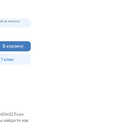
ей за покупку:
В корзину
 1 клик
«Elm327rus»
ы найдете как