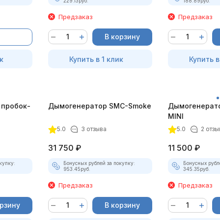
229.13
руб.
188.89
руб.
Предзаказ
Предзаказ
В корзину
к
Купить в 1 клик
Купить в
 пробок-
Дымогенератор SMC-Smoke
Дымогенерат
MINI
5.0
3 отзыва
5.0
2 отзы
31 750
₽
11 500
₽
купку:
Бонусных рублей за покупку:
Бонусных рубл
953.45
руб.
345.35
руб.
Предзаказ
Предзаказ
орзину
В корзину