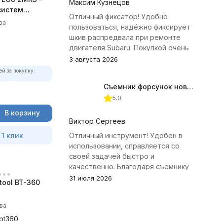
Максим Кузнецов
систем
Отличный фиксатор! Удобно
ва
пользоваться, надёжно фиксирует
шкив распредвала при ремонте
двигателя Subaru. Покупкой очень
доволен.
3 августа 2026
ей за покупку:
Съемник форсунок новых дизельных двигателей Jonnesway
5.0
В корзину
Виктор Сергеев
 1 клик
Отличный инструмент! Удобен в
использовании, справляется со
своей задачей быстро и
качественно. Благодаря съемнику
удалось избежать лишних хлопот с
31 июля 2026
tool BT-360
демонтажем головки блока
цилиндров.
ва
-bt360