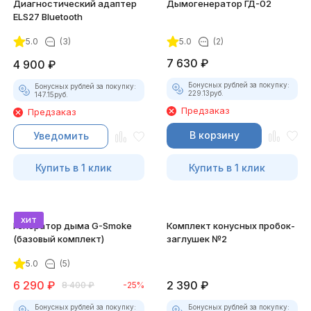
Диагностический адаптер
Дымогенератор ГД-02
ELS27 Bluetooth
5.0
(3)
5.0
(2)
7 630
₽
4 900
₽
Бонусных рублей за покупку:
Бонусных рублей за покупку:
229.13
руб.
147.15
руб.
Предзаказ
Предзаказ
В корзину
Уведомить
Купить в 1 клик
Купить в 1 клик
хит
Генератор дыма G-Smoke
Комплект конусных пробок-
(базовый комплект)
заглушек №2
5.0
(5)
6 290
₽
2 390
₽
8 400
₽
-25%
Бонусных рублей за покупку:
Бонусных рублей за покупку: