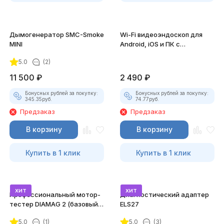
Дымогенератор SMC-Smoke
Wi-Fi видеоэндоскоп для
MINI
Android, iOS и ПК с
насадками
5.0
(2)
11 500
₽
2 490
₽
Бонусных рублей за покупку:
Бонусных рублей за покупку:
345.35
руб.
74.77
руб.
Предзаказ
Предзаказ
В корзину
В корзину
Купить в 1 клик
Купить в 1 клик
хит
хит
Профессиональный мотор-
Диагностический адаптер
тестер DIAMAG 2 (базовый
ELS27
комплект)
5.0
(1)
5.0
(3)