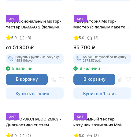
хит
хит
Профессиональный мотор-
Лаборатория Мотор-
тестер DIAMAG 2 (полный/
Мастер (с полным пакетом
максимальный комплект)
лицензий)
5.0
(8)
5.0
(2)
от
51 900
₽
85 700
₽
Бонусных рублей за покупку:
Бонусных рублей за покупку:
1558.56
руб.
2573.57
руб.
В наличии
В наличии
В корзину
В корзину
Купить в 1 клик
Купить в 1 клик
хит
хит
АВТОАС-ЭКСПРЕСС 2МК3 -
Автономный тестер
Диагностика систем
катушек зажигания ММ-
зажигания
ТК-01 (v2) (полный
5.0
(2)
5.0
(3)
комплект)