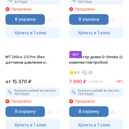
44.14
руб.
168.17
руб.
Предзаказ
Предзаказ
В корзину
В корзину
Купить в 1 клик
Купить в 1 клик
хит
MT DiSco 2.5 Pro (без
Генератор дыма G-Smoke (c
датчиков давления и
комплектом пробок)
разрежения)
4.5
(2)
от
15 370
₽
7 990
₽
9 920
₽
-19%
Бонусных рублей за покупку:
Бонусных рублей за покупку:
461.56
руб.
239.94
руб.
Предзаказ
Предзаказ
В корзину
В корзину
Купить в 1 клик
Купить в 1 клик