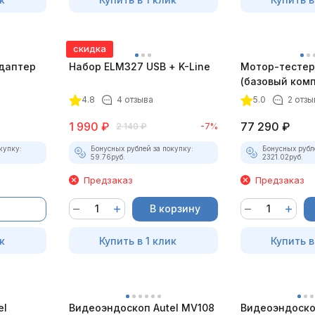
скидка
даптер
Набор ELM327 USB + K-Line
Мотор-тестер 
(базовый комп
4.8
4 отзыва
5.0
2 отзы
1 990
₽
77 290
₽
2 140
₽
-7%
купку:
Бонусных рублей за покупку:
Бонусных рубл
59.76
руб.
2321.02
руб.
Предзаказ
Предзаказ
В корзину
к
Купить в 1 клик
Купить в
el
Видеоэндоскоп Autel MV108
Видеоэндоско