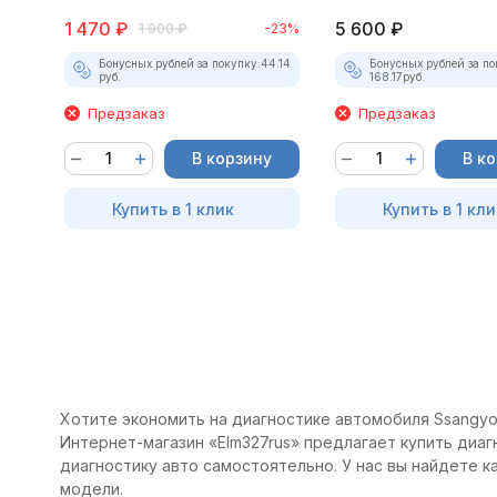
1 470
₽
5 600
₽
1 900
₽
-23%
Бонусных рублей за покупку:
44.14
Бонусных рублей за по
руб.
168.17
руб.
Предзаказ
Предзаказ
В корзину
В к
Купить в 1 клик
Купить в 1 кли
Хотите экономить на диагностике автомобиля Ssangyon
Интернет-магазин «Elm327rus» предлагает купить диаг
диагностику авто самостоятельно. У нас вы найдете 
модели.