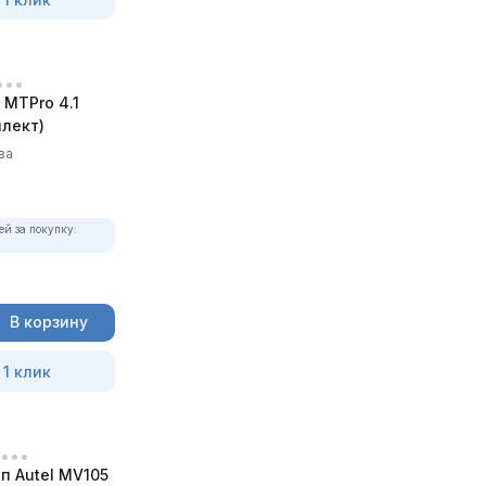
MTPro 4.1
лект)
ва
ей за покупку:
В корзину
 1 клик
п Autel MV105