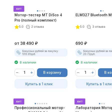
хит
Мотор-тестер MT DiSco 4
ELM327 Bluetooth Mi
Pro (полный комплект)
покупателей
5.0
2 отзыва
5.0
3 отзыва
от
38 490
₽
690
₽
Бонусных рублей за покупку:
Бонусных рублей за по
1313.81
руб.
20.72
руб.
В наличии
В наличии
В корзину
В к
Купить в 1 клик
Купить в 1 кли
хит
хит
Профессиональный мотор-
Лаборатория Мото