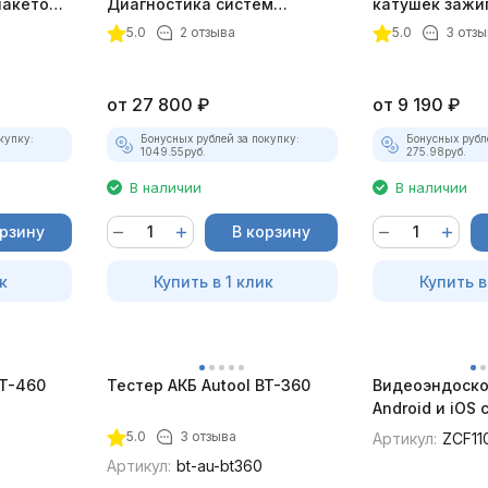
пакетом
Диагностика систем
катушек зажи
зажигания
ТК-01 (v2) (п
5.0
2 отзыва
5.0
3 отзы
комплект)
от
27 800
₽
от
9 190
₽
купку:
Бонусных рублей за покупку:
Бонусных рубл
1049.55
руб.
275.98
руб.
В наличии
В наличии
орзину
В корзину
к
Купить в 1 клик
Купить в
BT-460
Тестер АКБ Autool BT-360
Видеоэндоско
Android и iOS
для смартфон
5.0
3 отзыва
Артикул:
ZCF11
Артикул:
bt-au-bt360