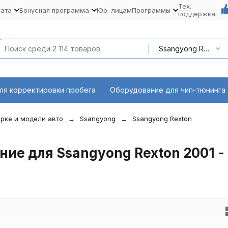
Тех.
лата
Бонусная программа
Юр. лицам
Программы
поддержка
Ssangyong Rexton 2001 - наст. время
ля корректировки пробега
Оборудование для чип-тюнинга
рке и модели авто
Ssangyong
Ssangyong Rexton
ие для Ssangyong Rexton 2001 - 