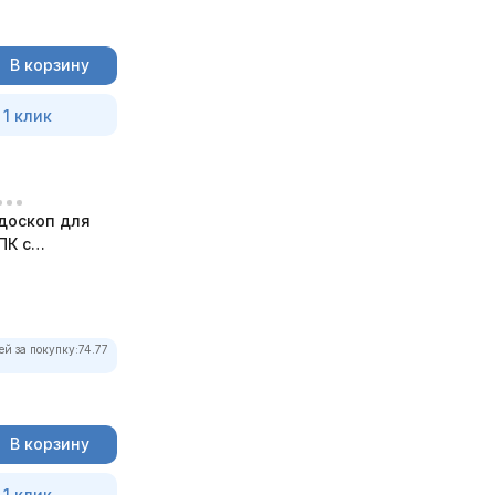
В корзину
 1 клик
доскоп для
ПК с
ей за покупку:
74.77
В корзину
 1 клик