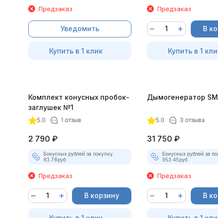
Предзаказ
Предзаказ
Уведомить
В к
Купить в 1 клик
Купить в 1 кли
Комплект конусных пробок-
Дымогенератор SM
заглушек №1
5.0
1 отзыв
5.0
3 отзыва
2 790
₽
31 750
₽
Бонусных рублей за покупку:
Бонусных рублей за по
83.78
руб.
953.45
руб.
Предзаказ
Предзаказ
В корзину
В к
Купить в 1 клик
Купить в 1 кли