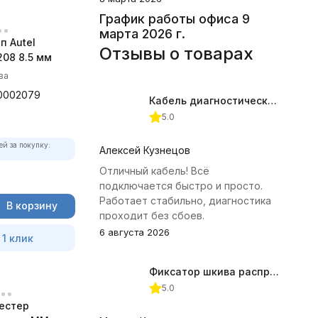
График работы офиса 9
марта 2026 г.
п Autel
Отзывы о товарах
08 8.5 мм
ва
0002079
Кабель диагностический ГАЗ 24 для АВТОАС
5.0
ей за покупку:
Алексей Кузнецов
Отличный кабель! Всё
подключается быстро и просто.
Работает стабильно, диагностика
В корзину
проходит без сбоев.
6 августа 2026
 1 клик
Фиксатор шкива распредвала (Subaru) JTC-4409
5.0
естер