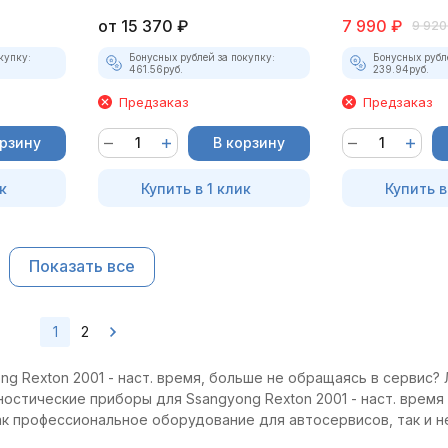
от
15 370
₽
7 990
₽
9 920
купку:
Бонусных рублей за покупку:
Бонусных рубл
461.56
руб.
239.94
руб.
Предзаказ
Предзаказ
орзину
В корзину
к
Купить в 1 клик
Купить в
Показать все
1
2
g Rexton 2001 - наст. время, больше не обращаясь в сервис? 
ностические приборы для Ssangyong Rexton 2001 - наст. время
как профессиональное оборудование для автосервисов, так и 