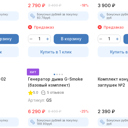
2 790
₽
3 900
₽
3 400
₽
-18%
купку:
Бонусных рублей за покупку:
Бонусных рубл
83.78
руб.
руб.
Предзаказ
Предзаказ
орзину
В корзину
к
Купить в 1 клик
Купить в
хит
-02
Генератор дыма G-Smoke
Комплект кон
(базовый комплект)
заглушек №2
5.0
5 отзывов
Артикул:
GS
6 290
₽
2 390
₽
8 400
₽
-25%
купку:
Бонусных рублей за покупку:
Бонусных рубл
188.89
руб.
руб.