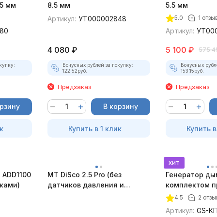
5 мм
8.5 мм
5.5 мм
5.0
1 отзы
Артикул:
УТ000002848
80
Артикул:
УТ00
4 080
₽
5 100
₽
575 4
купку:
Бонусных рублей за покупку:
Бонусных рубл
122.52
руб.
153.15
руб.
Предзаказ
Предзаказ
орзину
В корзину
к
Купить в 1 клик
Купить в
хит
 ADD1100
MT DiSco 2.5 Pro (без
Генератор ды
дками)
датчиков давления и
комплектом п
разрежения)
4.5
2 отзы
Артикул:
GS-КП