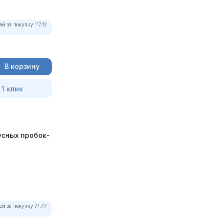
ей за покупку:
117.12
В корзину
 1 клик
усных пробок-
ей за покупку:
71.77