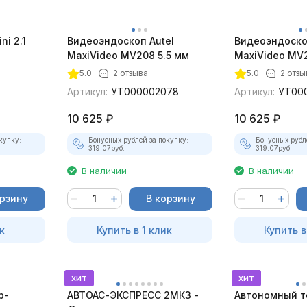
ni 2.1
Видеоэндоскоп Autel
Видеоэндоско
MaxiVideo MV208 5.5 мм
MaxiVideo MV2
5.0
2 отзыва
5.0
2 отзы
Артикул:
УТ000002078
Артикул:
УТ00
10 625
₽
10 625
₽
купку:
Бонусных рублей за покупку:
Бонусных рубл
319.07
руб.
319.07
руб.
В наличии
В наличии
орзину
В корзину
к
Купить в 1 клик
Купить в
хит
хит
р-
АВТОАС-ЭКСПРЕСС 2МК3 -
Автономный т