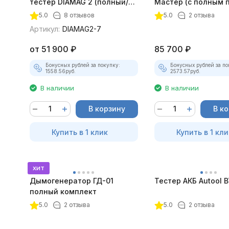
тестер DIAMAG 2 (полный/
Мастер (с полным 
максимальный комплект)
лицензий)
5.0
8 отзывов
5.0
2 отзыва
Артикул:
DIAMAG2-7
от
51 900
₽
85 700
₽
Бонусных рублей за покупку:
Бонусных рублей за по
1558.56
руб.
2573.57
руб.
В наличии
В наличии
В корзину
В к
Купить в 1 клик
Купить в 1 кли
хит
Дымогенератор ГД-01
Тестер АКБ Autool 
полный комплект
5.0
2 отзыва
5.0
2 отзыва