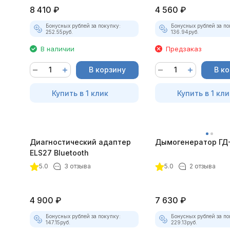
8 410
₽
4 560
₽
Бонусных рублей за покупку:
Бонусных рублей за по
252.55
руб.
136.94
руб.
В наличии
Предзаказ
В корзину
В к
Купить в 1 клик
Купить в 1 кли
Диагностический адаптер
Дымогенератор ГД
ELS27 Bluetooth
5.0
3 отзыва
5.0
2 отзыва
4 900
₽
7 630
₽
Бонусных рублей за покупку:
Бонусных рублей за по
147.15
руб.
229.13
руб.