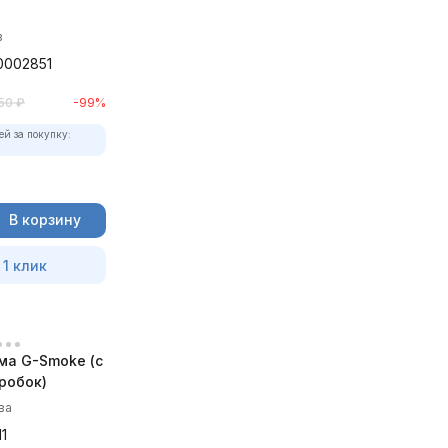
в
0002851
50
₽
-99%
ей за покупку:
В корзину
 1 клик
ма G-Smoke (c
робок)
ва
1