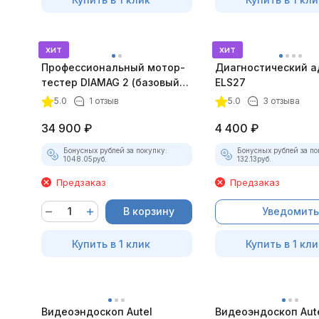
хит
хит
Профессиональный мотор-
Диагностический а
тестер DIAMAG 2 (базовый
ELS27
комплект)
5.0
1 отзыв
5.0
3 отзыва
34 900
₽
4 400
₽
Бонусных рублей за покупку:
Бонусных рублей за по
1048.05
руб.
132.13
руб.
Предзаказ
Предзаказ
В корзину
Уведомить
Купить в 1 клик
Купить в 1 кли
Видеоэндоскоп Autel
Видеоэндоскоп Aut