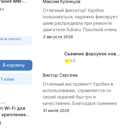
гания ММ-
Максим Кузнецов
олный
ва
Отличный фиксатор! Удобно
пользоваться, надёжно фиксирует
шкив распредвала при ремонте
двигателя Subaru. Покупкой очень
доволен.
3 августа 2026
ей за покупку:
Съемник форсунок новых дизельных двигателей Jonnesway
5.0
В корзину
Виктор Сергеев
 1 клик
Отличный инструмент! Удобен в
использовании, справляется со
своей задачей быстро и
качественно. Благодаря съемнику
п Wi-Fi для
удалось избежать лишних хлопот с
31 июля 2026
 с креплением
демонтажем головки блока
а
цилиндров.
0