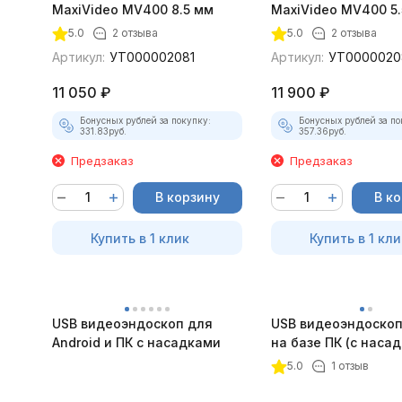
MaxiVideo MV400 8.5 мм
MaxiVideo MV400 5.
5.0
2 отзыва
5.0
2 отзыва
Артикул:
УТ000002081
Артикул:
УТ0000020
11 050
₽
11 900
₽
Бонусных рублей за покупку:
Бонусных рублей за по
331.83
руб.
357.36
руб.
Предзаказ
Предзаказ
В корзину
В к
Купить в 1 клик
Купить в 1 кли
USB видеоэндоскоп для
USB видеоэндоскоп
Android и ПК с насадками
на базе ПК (с наса
5.0
1 отзыв