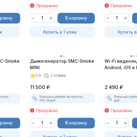
Предзаказ
Предзаказ
орзину
В корзину
к
Купить в 1 клик
Купить в
C-Smoke
Дымогенератор SMC-Smoke
Wi-Fi видеоэн
MINI
Android, iOS и 
насадками
5.0
2 отзыва
11 500
₽
2 490
₽
купку:
Бонусных рублей за покупку:
Бонусных рубл
345.35
руб.
руб.
Предзаказ
Предзаказ
орзину
В корзину
к
Купить в 1 клик
Купить в