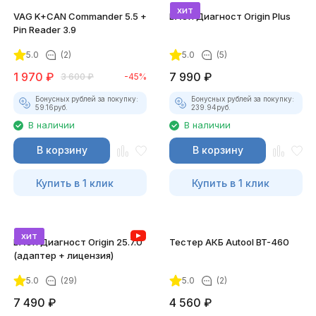
хит
VAG K+CAN Commander 5.5 +
ВАСЯ Диагност Origin Plus
Pin Reader 3.9
5.0
(2)
5.0
(5)
1 970
₽
7 990
₽
3 600
₽
-45%
Бонусных рублей за покупку:
Бонусных рублей за покупку:
59.16
руб.
239.94
руб.
В наличии
В наличии
В корзину
В корзину
Купить в 1 клик
Купить в 1 клик
хит
ВАСЯ Диагност Origin 25.7.0
Тестер АКБ Autool BT-460
(адаптер + лицензия)
5.0
(29)
5.0
(2)
7 490
₽
4 560
₽