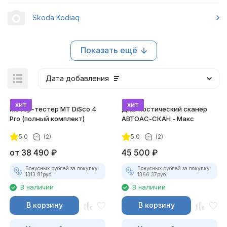
Skoda Kodiaq
Показать ещё
Дата добавления
хит
хит
Мотор-тестер MT DiSco 4
Диагностический сканер
Pro (полный комплект)
АВТОАС-СКАН - Макс
5.0
(2)
5.0
(2)
покупателей
от
38 490
₽
45 500
₽
Бонусных рублей за покупку:
Бонусных рублей за покупку:
1313.81
руб.
1366.37
руб.
В наличии
В наличии
В корзину
В корзину