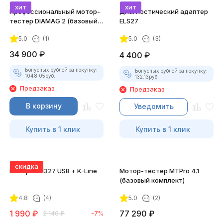
хит
хит
Профессиональный мотор-
Диагностический адаптер
тестер DIAMAG 2 (базовый
ELS27
комплект)
5.0
(1)
5.0
(3)
34 900
₽
4 400
₽
Бонусных рублей за покупку:
Бонусных рублей за покупку:
1048.05
руб.
132.13
руб.
Предзаказ
Предзаказ
В корзину
Уведомить
Купить в 1 клик
Купить в 1 клик
скидка
Набор ELM327 USB + K-Line
Мотор-тестер MTPro 4.1
(базовый комплект)
4.8
(4)
5.0
(2)
1 990
₽
77 290
₽
2 140
₽
-7%