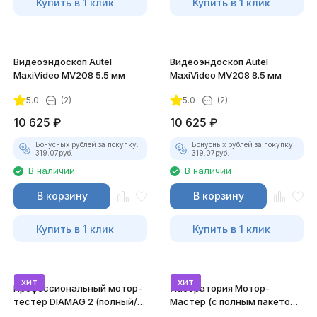
Купить в 1 клик
Купить в 1 клик
Видеоэндоскоп Autel
Видеоэндоскоп Autel
MaxiVideo MV208 5.5 мм
MaxiVideo MV208 8.5 мм
5.0
(2)
5.0
(2)
10 625
₽
10 625
₽
Бонусных рублей за покупку:
Бонусных рублей за покупку:
319.07
руб.
319.07
руб.
В наличии
В наличии
В корзину
В корзину
Купить в 1 клик
Купить в 1 клик
хит
хит
Профессиональный мотор-
Лаборатория Мотор-
тестер DIAMAG 2 (полный/
Мастер (с полным пакетом
максимальный комплект)
лицензий)