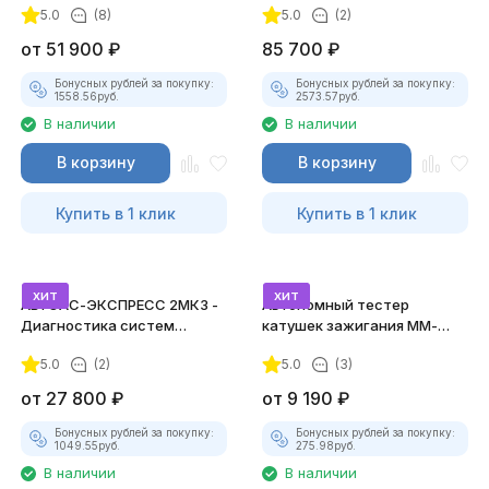
5.0
(8)
5.0
(2)
от
51 900
₽
85 700
₽
Бонусных рублей за покупку:
Бонусных рублей за покупку:
1558.56
руб.
2573.57
руб.
В наличии
В наличии
В корзину
В корзину
Купить в 1 клик
Купить в 1 клик
хит
хит
АВТОАС-ЭКСПРЕСС 2МК3 -
Автономный тестер
Диагностика систем
катушек зажигания ММ-
зажигания
ТК-01 (v2) (полный
5.0
(2)
5.0
(3)
комплект)
от
27 800
₽
от
9 190
₽
Бонусных рублей за покупку:
Бонусных рублей за покупку:
1049.55
руб.
275.98
руб.
В наличии
В наличии