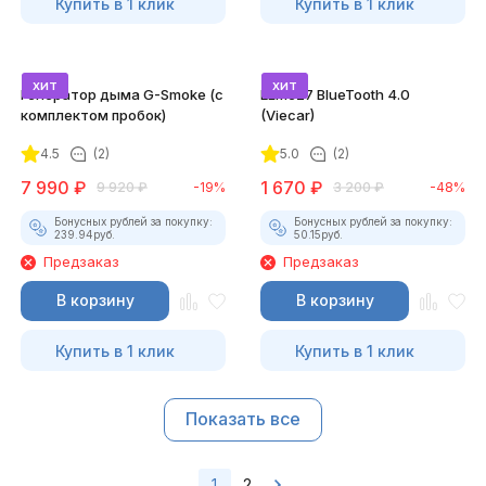
Купить в 1 клик
Купить в 1 клик
хит
хит
Генератор дыма G-Smoke (c
ELM327 BlueTooth 4.0
комплектом пробок)
(Viecar)
4.5
(2)
5.0
(2)
7 990
₽
1 670
₽
9 920
₽
-19%
3 200
₽
-48%
Бонусных рублей за покупку:
Бонусных рублей за покупку:
239.94
руб.
50.15
руб.
Предзаказ
Предзаказ
В корзину
В корзину
Купить в 1 клик
Купить в 1 клик
Показать все
1
2