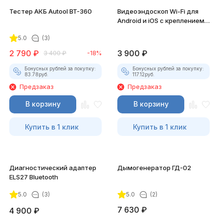
Тестер АКБ Autool BT-360
Видеоэндоскоп Wi-Fi для
Android и iOS с креплением
для смартфона
5.0
(3)
2 790
₽
3 900
₽
3 400
₽
-18%
Бонусных рублей за покупку:
Бонусных рублей за покупку:
83.78
руб.
117.12
руб.
Предзаказ
Предзаказ
В корзину
В корзину
Купить в 1 клик
Купить в 1 клик
Диагностический адаптер
Дымогенератор ГД-02
ELS27 Bluetooth
5.0
(3)
5.0
(2)
7 630
₽
4 900
₽