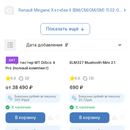
Renault Megane Хэтчбек II (BM/CM/GM/SM) 11.02-01.06
Показать ещё
Дата добавления
хит
Мотор-тестер MT DiSco 4
ELM327 Bluetooth Mini 2.1
Pro (полный комплект)
5.0
(2)
5.0
(3)
покупателей
от
38 490
₽
690
₽
Бонусных рублей за покупку:
Бонусных рублей за покупку:
1313.81
руб.
20.72
руб.
В наличии
В наличии
В корзину
В корзину