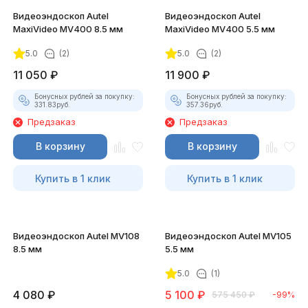
Видеоэндоскоп Autel
Видеоэндоскоп Autel
MaxiVideo MV400 8.5 мм
MaxiVideo MV400 5.5 мм
5.0
(2)
5.0
(2)
11 050
₽
11 900
₽
Бонусных рублей за покупку:
Бонусных рублей за покупку:
331.83
руб.
357.36
руб.
Предзаказ
Предзаказ
В корзину
В корзину
Купить в 1 клик
Купить в 1 клик
Видеоэндоскоп Autel MV108
Видеоэндоскоп Autel MV105
8.5 мм
5.5 мм
5.0
(1)
4 080
₽
5 100
₽
575 450
₽
-99%