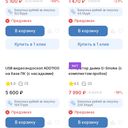
5 100
₽
1 470
₽
575 450
₽
-99%
1 900
₽
-23%
Бонусных рублей за покупку:
Бонусных рублей за покупку:
153.15
руб.
44.14
руб.
Предзаказ
Предзаказ
В корзину
В корзину
Купить в 1 клик
Купить в 1 клик
хит
USB видеоэндоскоп ADD1100
Генератор дыма G-Smoke (c
на базе ПК (с насадками)
комплектом пробок)
5.0
(1)
4.5
(2)
5 600
₽
7 990
₽
9 920
₽
-19%
Бонусных рублей за покупку:
Бонусных рублей за покупку:
168.17
руб.
239.94
руб.
Предзаказ
Предзаказ
В корзину
В корзину