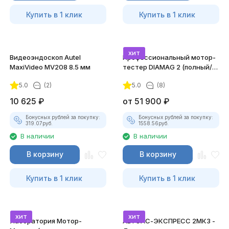
Купить в 1 клик
Купить в 1 клик
хит
Видеоэндоскоп Autel
Профессиональный мотор-
MaxiVideo MV208 8.5 мм
тестер DIAMAG 2 (полный/
максимальный комплект)
5.0
(2)
5.0
(8)
10 625
₽
от
51 900
₽
Бонусных рублей за покупку:
Бонусных рублей за покупку:
319.07
руб.
1558.56
руб.
В наличии
В наличии
В корзину
В корзину
Купить в 1 клик
Купить в 1 клик
хит
хит
Лаборатория Мотор-
АВТОАС-ЭКСПРЕСС 2МК3 -