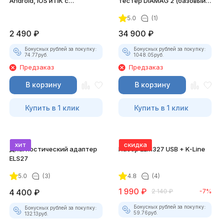
Android, iOS и ПК с
тестер DIAMAG 2 (базовый
насадками
комплект)
5.0
(1)
2 490
₽
34 900
₽
Бонусных рублей за покупку:
Бонусных рублей за покупку:
74.77
руб.
1048.05
руб.
Предзаказ
Предзаказ
В корзину
В корзину
Купить в 1 клик
Купить в 1 клик
хит
скидка
Диагностический адаптер
Набор ELM327 USB + K-Line
ELS27
5.0
(3)
4.8
(4)
1 990
₽
4 400
₽
2 140
₽
-7%
Бонусных рублей за покупку:
Бонусных рублей за покупку:
59.76
руб.
132.13
руб.