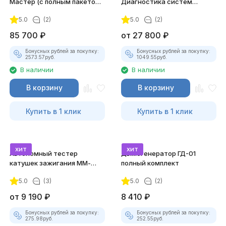
Мастер (с полным пакетом
Диагностика систем
лицензий)
зажигания
5.0
(2)
5.0
(2)
85 700
₽
от
27 800
₽
Бонусных рублей за покупку:
Бонусных рублей за покупку:
2573.57
руб.
1049.55
руб.
В наличии
В наличии
В корзину
В корзину
Купить в 1 клик
Купить в 1 клик
хит
хит
Автономный тестер
Дымогенератор ГД-01
катушек зажигания ММ-
полный комплект
ТК-01 (v2) (полный
5.0
(3)
5.0
(2)
комплект)
от
9 190
₽
8 410
₽
Бонусных рублей за покупку:
Бонусных рублей за покупку:
275.98
руб.
252.55
руб.