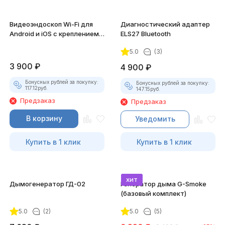
Видеоэндоскоп Wi-Fi для
Диагностический адаптер
Android и iOS с креплением
ELS27 Bluetooth
для смартфона
5.0
(3)
3 900
₽
4 900
₽
Бонусных рублей за покупку:
Бонусных рублей за покупку:
117.12
руб.
147.15
руб.
Предзаказ
Предзаказ
В корзину
Уведомить
Купить в 1 клик
Купить в 1 клик
хит
Дымогенератор ГД-02
Генератор дыма G-Smoke
(базовый комплект)
5.0
(2)
5.0
(5)