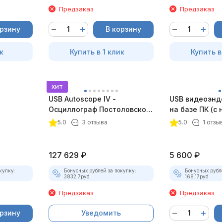
Предзаказ
Предзаказ
орзину
В корзину
к
Купить в 1 клик
Купить в
хит
USB Autoscope IV -
USB видеоэнд
Осциллограф Постоловского
на базе ПК (с
4 (полный комплект)
5.0
3 отзыва
5.0
1 отзы
127 629
₽
5 600
₽
купку:
Бонусных рублей за покупку:
Бонусных рубл
3832.7
руб.
168.17
руб.
Предзаказ
Предзаказ
орзину
Уведомить