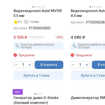
Видеоэндоскоп Autel MV105
Видеоэндоскоп Aut
5.5 мм
8.5 мм
5.0
1 отзыв
Артикул:
УТ0000028
Артикул:
УТ000002851
5 100
₽
4 080
₽
575 450
₽
-99%
Бонусных рублей за покупку:
Бонусных рублей за по
153.15
руб.
122.52
руб.
Предзаказ
Предзаказ
В корзину
В к
Купить в 1 клик
Купить в 1 кли
хит
Генератор дыма G-Smoke
Дымогенератор SM
(базовый комплект)