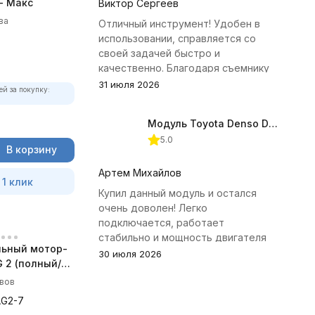
- Макс
Виктор Сергеев
ва
Отличный инструмент! Удобен в
использовании, справляется со
своей задачей быстро и
качественно. Благодаря съемнику
удалось избежать лишних хлопот с
31 июля 2026
ей за покупку:
демонтажем головки блока
цилиндров.
Модуль Toyota Denso Diesel 2.8D для ChipTuningPRO
5.0
В корзину
Артем Михайлов
 1 клик
Купил данный модуль и остался
очень доволен! Легко
подключается, работает
стабильно и мощность двигателя
ьный мотор-
заметно увеличилась. Рекомендую
30 июля 2026
 2 (полный/
всем, кто занимается тюнингом
 комплект)
Toyota.
ывов
AG2-7