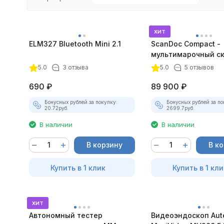
хит
ELM327 Bluetooth Mini 2.1
ScanDoc Compact -
мультимарочный с
(Полный)
5.0
3 отзыва
5.0
5 отзывов
покупателей
690
₽
89 900
₽
Бонусных рублей за покупку:
Бонусных рублей за по
20.72
руб.
2699.7
руб.
В наличии
В наличии
В корзину
В к
Купить в 1 клик
Купить в 1 кли
хит
Автономный тестер
Видеоэндоскоп Aut