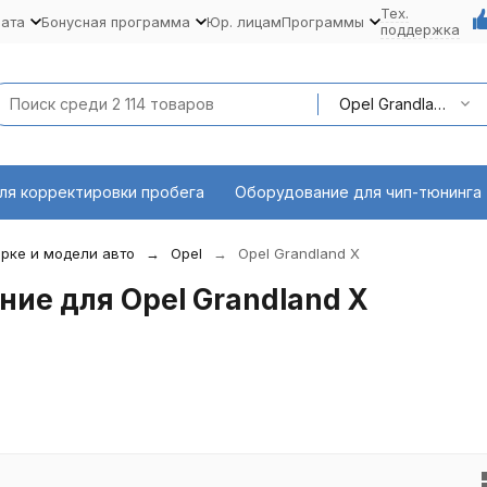
Тех.
лата
Бонусная программа
Юр. лицам
Программы
поддержка
Opel Grandland X
ля корректировки пробега
Оборудование для чип-тюнинга
рке и модели авто
Opel
Opel Grandland X
ие для Opel Grandland X