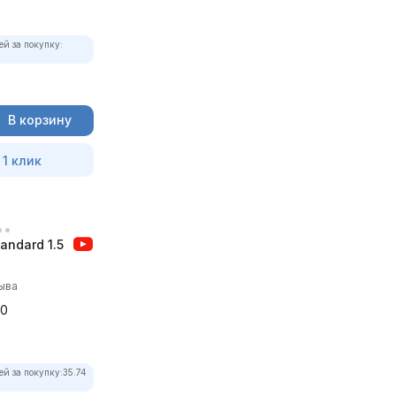
ей за покупку:
В корзину
 1 клик
andard 1.5
ыва
00
ей за покупку:
35.74