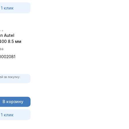
 1 клик
п Autel
00 8.5 мм
ва
0002081
ей за покупку:
В корзину
 1 клик