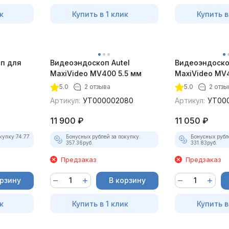
к
Купить в 1 клик
Купить в
оп для
Видеоэндоскоп Autel
Видеоэндоско
MaxiVideo MV400 5.5 мм
MaxiVideo MV4
5.0
2 отзыва
5.0
2 отзы
Артикул:
УТ000002080
Артикул:
УТ00
11 900
₽
11 050
₽
купку:
74.77
Бонусных рублей за покупку:
Бонусных рубл
357.36
руб.
331.83
руб.
Предзаказ
Предзаказ
орзину
В корзину
к
Купить в 1 клик
Купить в