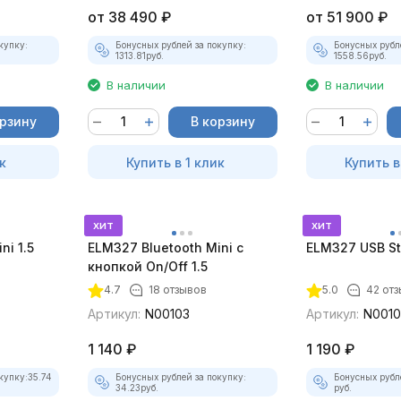
от
38 490
₽
от
51 900
₽
купку:
Бонусных рублей за покупку:
Бонусных рубл
1313.81
руб.
1558.56
руб.
В наличии
В наличии
орзину
В корзину
к
Купить в 1 клик
Купить в
хит
хит
ni 1.5
ELM327 Bluetooth Mini с
ELM327 USB St
кнопкой On/Off 1.5
4.7
18 отзывов
5.0
42 отз
Артикул:
N00103
Артикул:
N001
1 140
₽
1 190
₽
купку:
35.74
Бонусных рублей за покупку:
Бонусных рубл
34.23
руб.
руб.