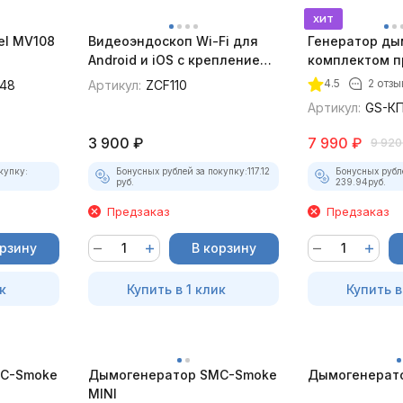
хит
el MV108
Видеоэндоскоп Wi-Fi для
Генератор ды
Android и iOS с креплением
комплектом п
для смартфона
4.5
2 отзы
48
Артикул:
ZCF110
Артикул:
GS-КП
3 900
₽
7 990
₽
9 920
купку:
Бонусных рублей за покупку:
117.12
Бонусных рубл
руб.
239.94
руб.
Предзаказ
Предзаказ
орзину
В корзину
к
Купить в 1 клик
Купить в
C-Smoke
Дымогенератор SMC-Smoke
Дымогенерато
MINI