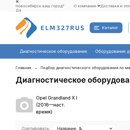
✖
Новосибирск ваш город?
О компании
Доставка и оп
Да
Выбрать другой город
Каталог
Диагностическое оборудование
Оборудование д
Главная
Подбор диагностического оборудования по ма
Диагностическое оборудован
Opel Grandland X I
(2016—наст.
время)
Сортировать:
Название