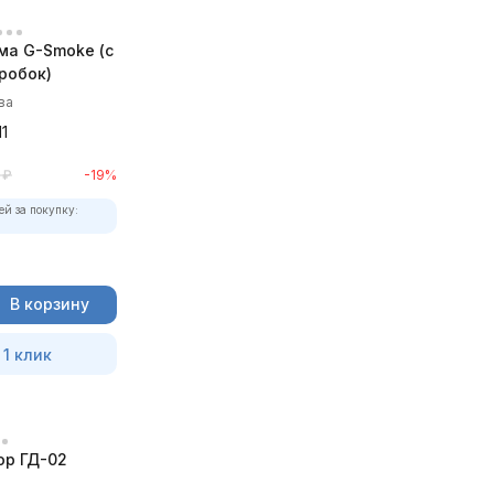
ма G-Smoke (c
робок)
ва
1
₽
-19%
ей за покупку:
В корзину
 1 клик
р ГД-02