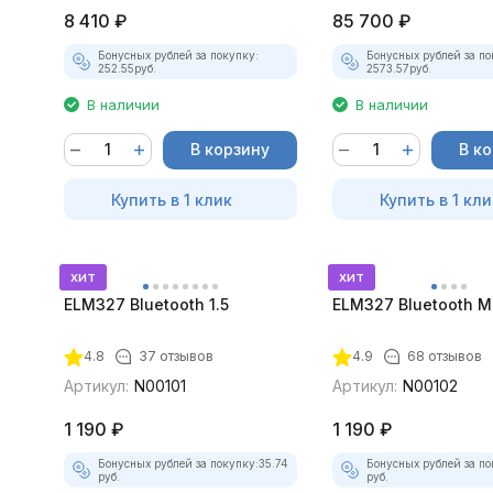
8 410
₽
85 700
₽
Бонусных рублей за покупку:
Бонусных рублей за по
252.55
руб.
2573.57
руб.
В наличии
В наличии
В корзину
В к
Купить в 1 клик
Купить в 1 кли
хит
хит
ELM327 Bluetooth 1.5
ELM327 Bluetooth Mi
4.8
37 отзывов
4.9
68 отзывов
Артикул:
N00101
Артикул:
N00102
1 190
₽
1 190
₽
Бонусных рублей за покупку:
35.74
Бонусных рублей за по
руб.
руб.