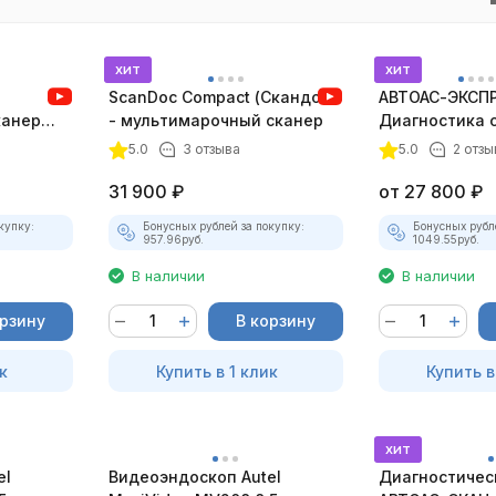
хит
хит
ScanDoc Compact (Скандок)
АВТОАС-ЭКСПР
канер
- мультимарочный сканер
Диагностика 
зажигания
5.0
3 отзыва
5.0
2 отзы
31 900
₽
от
27 800
₽
купку:
Бонусных рублей за покупку:
Бонусных рубл
957.96
руб.
1049.55
руб.
В наличии
В наличии
орзину
В корзину
к
Купить в 1 клик
Купить в
хит
el
Видеоэндоскоп Autel
Диагностичес