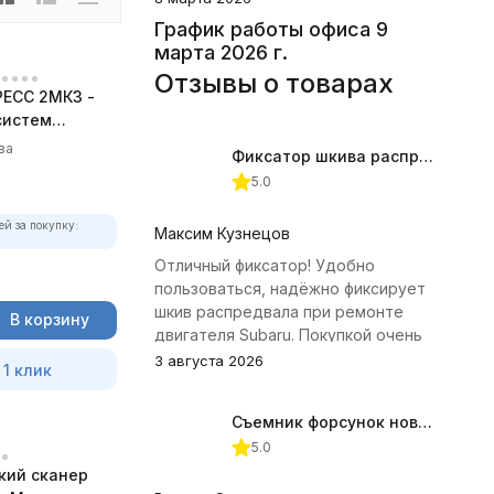
График работы офиса 9
марта 2026 г.
Отзывы о товарах
ЕСС 2МК3 -
систем
ва
Фиксатор шкива распредвала (Subaru) JTC-4409
5.0
ей за покупку:
Максим Кузнецов
Отличный фиксатор! Удобно
пользоваться, надёжно фиксирует
шкив распредвала при ремонте
В корзину
двигателя Subaru. Покупкой очень
доволен.
3 августа 2026
 1 клик
Съемник форсунок новых дизельных двигателей Jonnesway
5.0
кий сканер