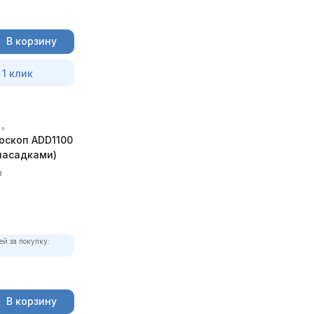
В корзину
 1 клик
оскоп ADD1100
 насадками)
в
ей за покупку:
В корзину