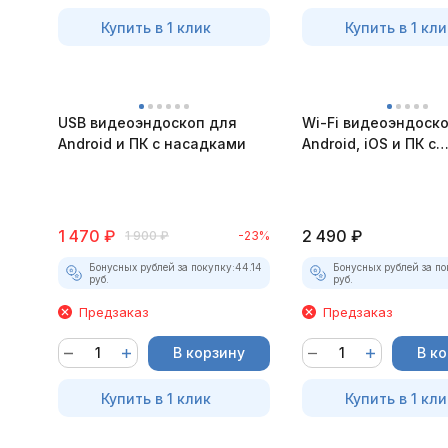
Купить в 1 клик
Купить в 1 кли
USB видеоэндоскоп для
Wi-Fi видеоэндоск
Android и ПК с насадками
Android, iOS и ПК с
насадками
1 470
₽
2 490
₽
1 900
₽
-23%
Бонусных рублей за покупку:
44.14
Бонусных рублей за по
руб.
руб.
Предзаказ
Предзаказ
В корзину
В к
Купить в 1 клик
Купить в 1 кли