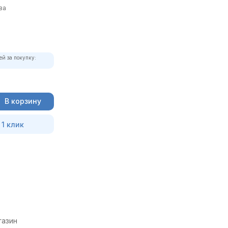
ва
ей за покупку:
В корзину
 1 клик
газин