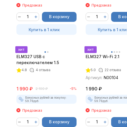
Предзаказ
Предзаказ
В корзину
В к
Купить в 1 клик
Купить в 1 кли
хит
хит
ELM327 USB с
ELM327 Wi-Fi 2.1
переключателем 1.5
4.8
4 отзыва
5.0
22 отзыва
Артикул:
N00104
1 990
₽
1 990
₽
2 100
₽
-5%
Бонусных рублей за покупку:
Бонусных рублей за по
59.76
руб.
59.76
руб.
Предзаказ
Предзаказ
В корзину
В к