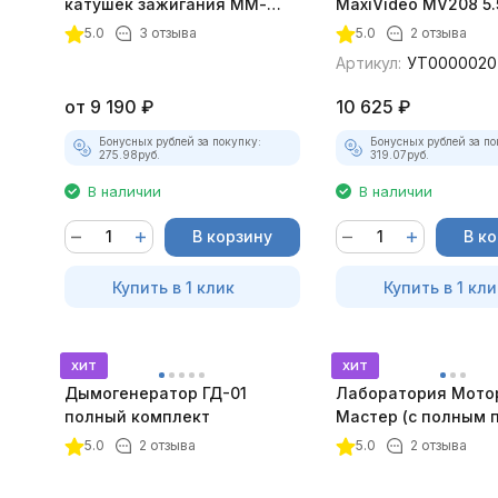
катушек зажигания ММ-
MaxiVideo MV208 5.
ТК-01 (v2) (полный
5.0
3 отзыва
5.0
2 отзыва
комплект)
Артикул:
УТ0000020
от
9 190
₽
10 625
₽
Бонусных рублей за покупку:
Бонусных рублей за по
275.98
руб.
319.07
руб.
В наличии
В наличии
В корзину
В к
Купить в 1 клик
Купить в 1 кли
хит
хит
Дымогенератор ГД-01
Лаборатория Мото
полный комплект
Мастер (с полным 
лицензий)
5.0
2 отзыва
5.0
2 отзыва