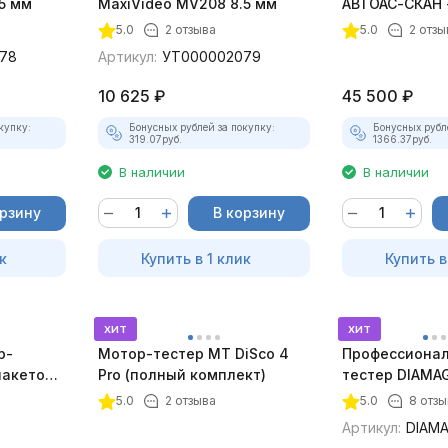
5 мм
MaxiVideo MV208 8.5 мм
АВТОАС-СКАН 
5.0
2 отзыва
5.0
2 отзы
78
Артикул:
УТ000002079
10 625
₽
45 500
₽
купку:
Бонусных рублей за покупку:
Бонусных рубл
319.07
руб.
1366.37
руб.
В наличии
В наличии
орзину
В корзину
к
Купить в 1 клик
Купить в
хит
хит
р-
Мотор-тестер MT DiSco 4
Профессионал
пакетом
Pro (полный комплект)
тестер DIAMAG
максимальный
5.0
2 отзыва
5.0
8 отз
Артикул:
DIAM