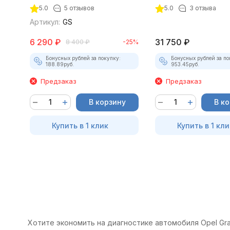
5.0
5 отзывов
5.0
3 отзыва
Артикул:
GS
6 290
₽
31 750
₽
8 400
₽
-25%
Бонусных рублей за покупку:
Бонусных рублей за по
188.89
руб.
953.45
руб.
Предзаказ
Предзаказ
В корзину
В к
Купить в 1 клик
Купить в 1 кли
Хотите экономить на диагностике автомобиля Opel Gra