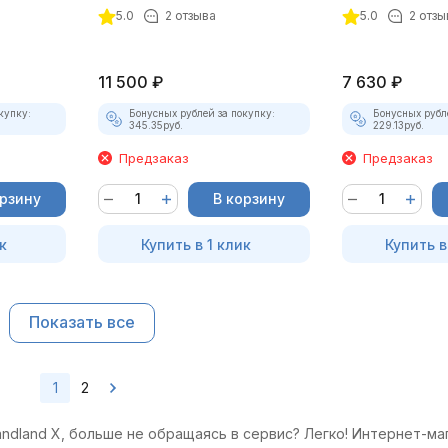
5.0
2 отзыва
5.0
2 отзы
11 500
₽
7 630
₽
купку:
Бонусных рублей за покупку:
Бонусных рубл
345.35
руб.
229.13
руб.
Предзаказ
Предзаказ
орзину
В корзину
к
Купить в 1 клик
Купить в
Показать все
1
2
ndland X, больше не обращаясь в сервис? Легко! Интернет-ма