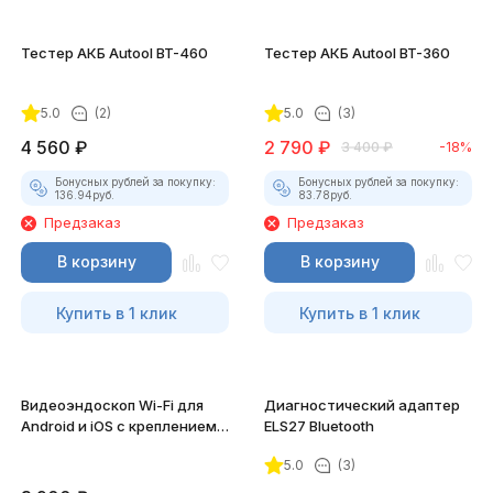
Тестер АКБ Autool BT-460
Тестер АКБ Autool BT-360
5.0
(2)
5.0
(3)
4 560
₽
2 790
₽
3 400
₽
-18%
Бонусных рублей за покупку:
Бонусных рублей за покупку:
136.94
руб.
83.78
руб.
Предзаказ
Предзаказ
В корзину
В корзину
Купить в 1 клик
Купить в 1 клик
Видеоэндоскоп Wi-Fi для
Диагностический адаптер
Android и iOS с креплением
ELS27 Bluetooth
для смартфона
5.0
(3)