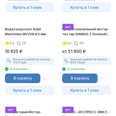
Купить в 1 клик
Купить в 1 клик
хит
Видеоэндоскоп Autel
Профессиональный мотор-
MaxiVideo MV208 8.5 мм
тестер DIAMAG 2 (полный/
максимальный комплект)
5.0
(2)
5.0
(8)
10 625
₽
от
51 900
₽
Бонусных рублей за покупку:
Бонусных рублей за покупку:
319.07
руб.
1558.56
руб.
В наличии
В наличии
В корзину
В корзину
Купить в 1 клик
Купить в 1 клик
хит
хит
Лаборатория Мотор-
АВТОАС-ЭКСПРЕСС 2МК3 -