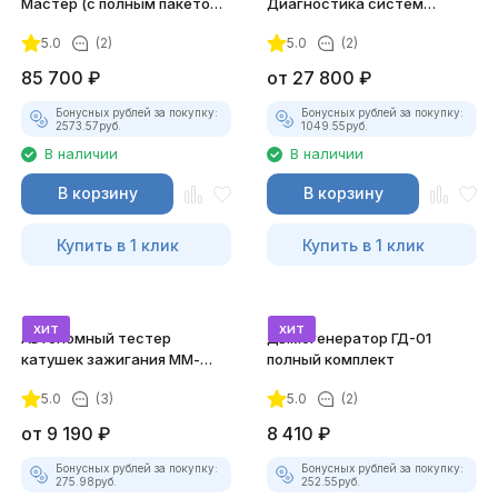
Мастер (с полным пакетом
Диагностика систем
лицензий)
зажигания
5.0
(2)
5.0
(2)
85 700
₽
от
27 800
₽
Бонусных рублей за покупку:
Бонусных рублей за покупку:
2573.57
руб.
1049.55
руб.
В наличии
В наличии
В корзину
В корзину
Купить в 1 клик
Купить в 1 клик
хит
хит
Автономный тестер
Дымогенератор ГД-01
катушек зажигания ММ-
полный комплект
ТК-01 (v2) (полный
5.0
(3)
5.0
(2)
комплект)
от
9 190
₽
8 410
₽
Бонусных рублей за покупку:
Бонусных рублей за покупку:
275.98
руб.
252.55
руб.