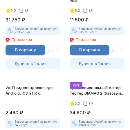
MINI
5.0
(3)
5.0
(2)
31 750
₽
11 500
₽
Бонусных рублей за покупку:
Бонусных рублей за покупку:
953.45
руб.
345.35
руб.
Предзаказ
Предзаказ
В корзину
В корзину
Купить в 1 клик
Купить в 1 клик
хит
Wi-Fi видеоэндоскоп для
Профессиональный мотор-
Android, iOS и ПК с
тестер DIAMAG 2 (базовый
насадками
комплект)
5.0
(1)
2 490
₽
34 900
₽
Бонусных рублей за покупку:
Бонусных рублей за покупку:
74.77
руб.
1048.05
руб.