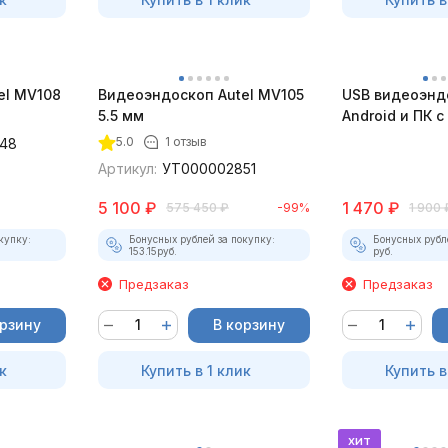
el MV108
Видеоэндоскоп Autel MV105
USB видеоэнд
5.5 мм
Android и ПК 
5.0
1 отзыв
48
Артикул:
УТ000002851
5 100
₽
1 470
₽
575 450
₽
-99%
1 900
купку:
Бонусных рублей за покупку:
Бонусных рубл
153.15
руб.
руб.
Предзаказ
Предзаказ
орзину
В корзину
к
Купить в 1 клик
Купить в
хит