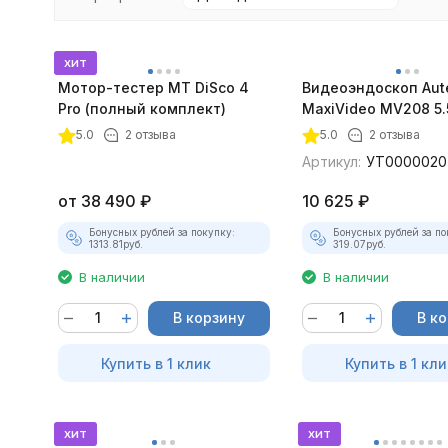
хит
Мотор-тестер MT DiSco 4
Видеоэндоскоп Aut
Pro (полный комплект)
MaxiVideo MV208 5.
покупателей
5.0
2 отзыва
5.0
2 отзыва
Артикул:
УТ0000020
от
38 490
₽
10 625
₽
Бонусных рублей за покупку:
Бонусных рублей за по
1313.81
руб.
319.07
руб.
В наличии
В наличии
В корзину
В к
Купить в 1 клик
Купить в 1 кли
хит
хит