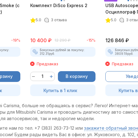
Smoke (c
Комплект DiSco Express 2
USB Autoscope 
)
Осциллограф 
4 (полный ком
5.0
3 отзыва
5.0
3 отзы
10 400
₽
126 846
₽
-19%
12 290
₽
-15%
купку:
Бонусных рублей за покупку:
Бонусных рубл
312.31
руб.
3809.19
руб.
Предзаказ
Предзаказ
орзину
В корзину
Увед
к
Купить в 1 клик
Купить в
i Carisma, больше не обращаясь в сервис? Легко! Интернет-ма
ы для Mitsubishi Carisma и проводить диагностику авто самос
ля автосервисов, так и недорогие модели.
те нам по тел. +7 (383) 263-73-12 или
закажите обратный звон
сии! Будем рады видеть Вас в офисе: ул. Жуковского, д. 102, о