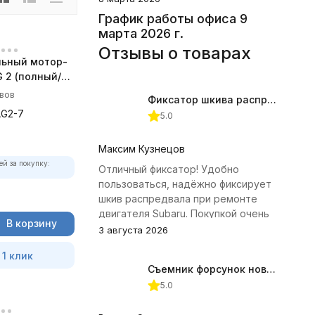
График работы офиса 9
марта 2026 г.
Отзывы о товарах
ьный мотор-
 2 (полный/
 комплект)
ывов
Фиксатор шкива распредвала (Subaru) JTC-4409
AG2-7
5.0
Максим Кузнецов
ей за покупку:
Отличный фиксатор! Удобно
пользоваться, надёжно фиксирует
шкив распредвала при ремонте
двигателя Subaru. Покупкой очень
В корзину
доволен.
3 августа 2026
 1 клик
Съемник форсунок новых дизельных двигателей Jonnesway
5.0