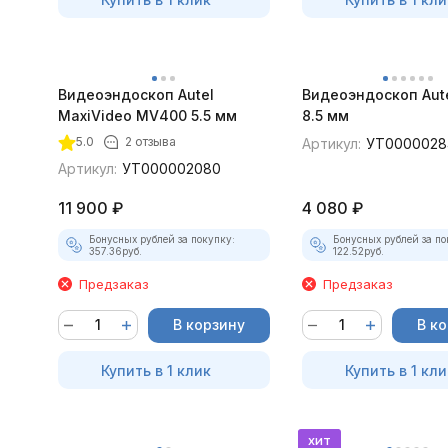
Видеоэндоскоп Autel
Видеоэндоскоп Aut
MaxiVideo MV400 5.5 мм
8.5 мм
5.0
2 отзыва
Артикул:
УТ0000028
Артикул:
УТ000002080
11 900
₽
4 080
₽
Бонусных рублей за покупку:
Бонусных рублей за по
357.36
руб.
122.52
руб.
Предзаказ
Предзаказ
В корзину
В к
Купить в 1 клик
Купить в 1 кли
хит