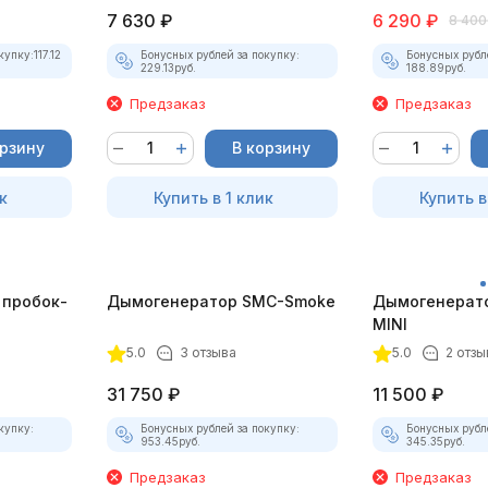
7 630
₽
6 290
₽
8 400
купку:
117.12
Бонусных рублей за покупку:
Бонусных рубл
229.13
руб.
188.89
руб.
Предзаказ
Предзаказ
орзину
В корзину
к
Купить в 1 клик
Купить в
 пробок-
Дымогенератор SMC-Smoke
Дымогенерат
MINI
5.0
3 отзыва
5.0
2 отзы
31 750
₽
11 500
₽
купку:
Бонусных рублей за покупку:
Бонусных рубл
953.45
руб.
345.35
руб.
Предзаказ
Предзаказ