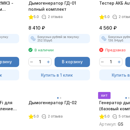
2МК3 -
Дымогенератор ГД-01
Тестер АКБ Au
м
полный комплект
5.0
2 отзыва
5.0
2 отзы
8 410
₽
4 560
₽
купку:
Бонусных рублей за покупку:
Бонусных рубл
252.55
руб.
136.94
руб.
В наличии
Предзаказ
орзину
В корзину
к
Купить в 1 клик
Купить в
хит
Fi для
Дымогенератор ГД-02
Генератор ды
еплением
(базовый комп
5.0
2 отзыва
5.0
5 отзы
Артикул:
GS