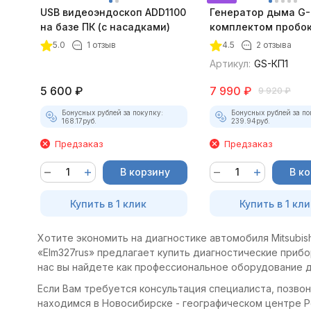
USB видеоэндоскоп ADD1100
Генератор дыма G-
на базе ПК (с насадками)
комплектом пробок
5.0
1 отзыв
4.5
2 отзыва
Артикул:
GS-КП1
5 600
₽
7 990
₽
9 920
₽
Бонусных рублей за покупку:
Бонусных рублей за по
168.17
руб.
239.94
руб.
Предзаказ
Предзаказ
В корзину
В к
Купить в 1 клик
Купить в 1 кли
Хотите экономить на диагностике автомобиля Mitsubish
«Elm327rus» предлагает купить диагностические прибор
нас вы найдете как профессиональное оборудование д
Если Вам требуется консультация специалиста, позвони
находимся в Новосибирске - географическом центре Рос