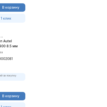
В корзину
 1 клик
п Autel
00 8.5 мм
ва
0002081
ей за покупку:
В корзину
 1 клик