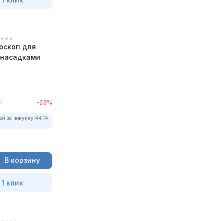
оскоп для
с насадками
₽
-23%
ей за покупку:
44.14
В корзину
 1 клик