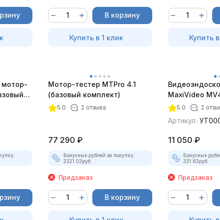
орзину
В корзину
к
Купить в 1 клик
Купить в
 мотор-
Мотор-тестер MTPro 4.1
Видеоэндоско
азовый
(базовый комплект)
MaxiVideo MV4
5.0
2 отзыва
5.0
2 отзы
Артикул:
УТ00
77 290
₽
11 050
₽
купку:
Бонусных рублей за покупку:
Бонусных рубл
2321.02
руб.
331.83
руб.
Предзаказ
Предзаказ
орзину
В корзину
к
Купить в 1 клик
Купить в