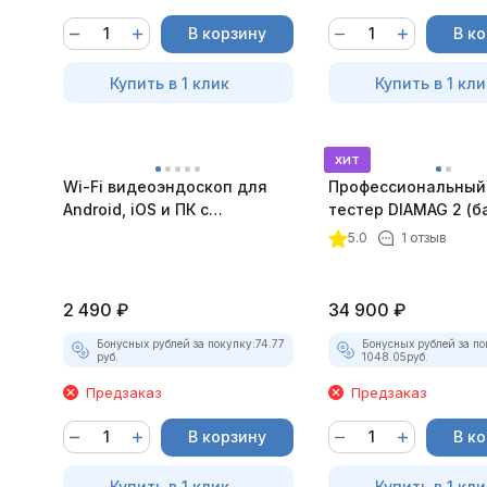
В корзину
В к
Купить в 1 клик
Купить в 1 кли
хит
Wi-Fi видеоэндоскоп для
Профессиональный
Android, iOS и ПК с
тестер DIAMAG 2 (б
насадками
комплект)
5.0
1 отзыв
2 490
₽
34 900
₽
Бонусных рублей за покупку:
74.77
Бонусных рублей за по
руб.
1048.05
руб.
Предзаказ
Предзаказ
В корзину
В к
Купить в 1 клик
Купить в 1 кли