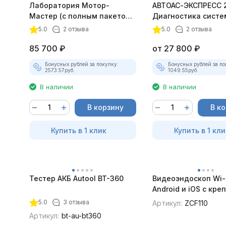
Лаборатория Мотор-
АВТОАС-ЭКСПРЕСС 
Мастер (с полным пакетом
Диагностика систе
лицензий)
зажигания
5.0
2 отзыва
5.0
2 отзыва
85 700
₽
от
27 800
₽
Бонусных рублей за покупку:
Бонусных рублей за по
2573.57
руб.
1049.55
руб.
В наличии
В наличии
В корзину
В к
Купить в 1 клик
Купить в 1 кли
Тестер АКБ Autool BT-360
Видеоэндоскоп Wi-
Android и iOS с кр
для смартфона
5.0
3 отзыва
Артикул:
ZCF110
Артикул:
bt-au-bt360