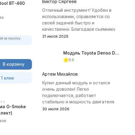
Виктор Сергеев
tool BT-460
Отличный инструмент! Удобен в
использовании, справляется со
ва
своей задачей быстро и
качественно. Благодаря съемнику
удалось избежать лишних хлопот с
31 июля 2026
ей за покупку:
демонтажем головки блока
цилиндров.
Модуль Toyota Denso Diesel 2.8D для ChipTuningPRO
5.0
В корзину
Артем Михайлов
 1 клик
Купил данный модуль и остался
очень доволен! Легко
подключается, работает
стабильно и мощность двигателя
ма G-Smoke
заметно увеличилась. Рекомендую
30 июля 2026
лект)
всем, кто занимается тюнингом
Toyota.
вов