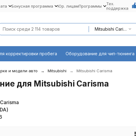
Тех.
лата
Бонусная программа
Юр. лицам
Программы
поддержка
Mitsubishi Carisma
ля корректировки пробега
Оборудование для чип-тюнинга
рке и модели авто
Mitsubishi
Mitsubishi Carisma
ие для Mitsubishi Carisma
 Carisma
DA)
6