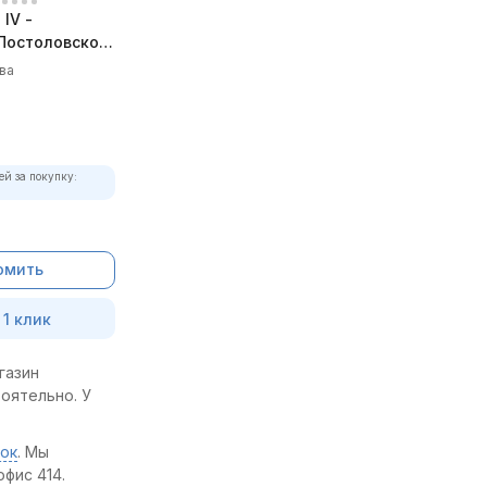
IV -
Постоловского
плект)
ва
ей за покупку:
омить
 1 клик
газин
тоятельно. У
ок
. Мы
фис 414.