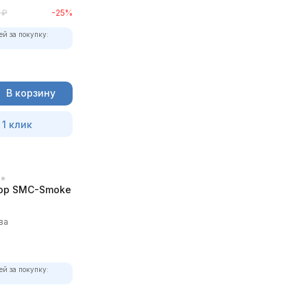
₽
-25%
ей за покупку:
В корзину
 1 клик
ор SMC-Smoke
ва
ей за покупку: