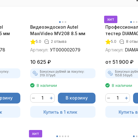
хит
el
Видеоэндоскоп Autel
Профессионал
5 мм
MaxiVideo MV208 8.5 мм
тестер DIAMAG
максимальный
5.0
2 отзыва
5.0
8 отз
78
Артикул:
УТ000002079
Артикул:
DIAM
10 625
₽
от
51 900
₽
купку:
Бонусных рублей за покупку:
Бонусных рубл
319.07
руб.
1558.56
руб.
В наличии
В наличии
орзину
В корзину
к
Купить в 1 клик
Купить в
хит